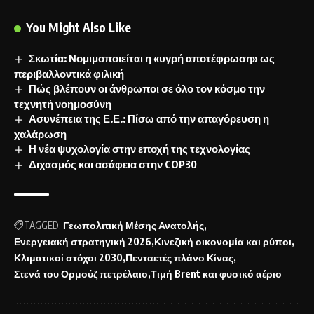
You Might Also Like
Σκωτία: Νομιμοποιείται η «υγρή αποτέφρωση» ως
περιβαλλοντικά φιλική
Πώς βλέπουν οι άνθρωποι σε όλο τον κόσμο την
τεχνητή νοημοσύνη
Ασυνέπεια της Ε.Ε.: Πίσω από την απαγόρευση η
χαλάρωση
Η νέα ψυχολογία στην εποχή της τεχνολογίας
Διχασμός και ασάφεια στην COP30
TAGGED:
Γεωπολιτική Μέσης Ανατολής
Ενεργειακή στρατηγική 2026
Κινεζική οικονομία και ρύποι
Κλιματικοί στόχοι 2030
Πενταετές πλάνο Κίνας
Στενά του Ορμούζ πετρέλαιο
Τιμή Brent και φυσικό αέριο