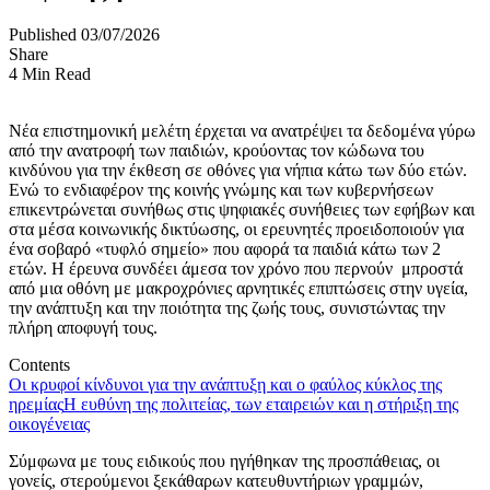
Published 03/07/2026
Share
4 Min Read
Νέα επιστημονική μελέτη έρχεται να ανατρέψει τα δεδομένα γύρω
από την ανατροφή των παιδιών, κρούοντας τον κώδωνα του
κινδύνου για την έκθεση σε οθόνες για νήπια κάτω των δύο ετών.
Ενώ το ενδιαφέρον της κοινής γνώμης και των κυβερνήσεων
επικεντρώνεται συνήθως στις ψηφιακές συνήθειες των εφήβων και
στα μέσα κοινωνικής δικτύωσης, οι ερευνητές προειδοποιούν για
ένα σοβαρό «τυφλό σημείο» που αφορά τα παιδιά κάτω των 2
ετών. Η έρευνα συνδέει άμεσα τον χρόνο που περνούν μπροστά
από μια οθόνη με μακροχρόνιες αρνητικές επιπτώσεις στην υγεία,
την ανάπτυξη και την ποιότητα της ζωής τους, συνιστώντας την
πλήρη αποφυγή τους.
Contents
Οι κρυφοί κίνδυνοι για την ανάπτυξη και ο φαύλος κύκλος της
ηρεμίας
Η ευθύνη της πολιτείας, των εταιρειών και η στήριξη της
οικογένειας
Σύμφωνα με τους ειδικούς που ηγήθηκαν της προσπάθειας, οι
γονείς, στερούμενοι ξεκάθαρων κατευθυντήριων γραμμών,