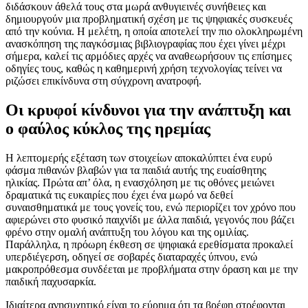
διδάσκουν άθελά τους στα μωρά ανθυγιεινές συνήθειες και
δημιουργούν μια προβληματική σχέση με τις ψηφιακές συσκευές
από την κούνια. Η μελέτη, η οποία αποτελεί την πιο ολοκληρωμένη
ανασκόπηση της παγκόσμιας βιβλιογραφίας που έχει γίνει μέχρι
σήμερα, καλεί τις αρμόδιες αρχές να αναθεωρήσουν τις επίσημες
οδηγίες τους, καθώς η καθημερινή χρήση τεχνολογίας τείνει να
ριζώσει επικίνδυνα στη σύγχρονη ανατροφή.
Οι κρυφοί κίνδυνοι για την ανάπτυξη και
ο φαύλος κύκλος της ηρεμίας
Η λεπτομερής εξέταση των στοιχείων αποκαλύπτει ένα ευρύ
φάσμα πιθανών βλαβών για τα παιδιά αυτής της ευαίσθητης
ηλικίας. Πρώτα απ’ όλα, η ενασχόληση με τις οθόνες μειώνει
δραματικά τις ευκαιρίες που έχει ένα μωρό να δεθεί
συναισθηματικά με τους γονείς του, ενώ περιορίζει τον χρόνο που
αφιερώνει στο φυσικό παιχνίδι με άλλα παιδιά, γεγονός που βάζει
φρένο στην ομαλή ανάπτυξη του λόγου και της ομιλίας.
Παράλληλα, η πρόωρη έκθεση σε ψηφιακά ερεθίσματα προκαλεί
υπερδιέγερση, οδηγεί σε σοβαρές διαταραχές ύπνου, ενώ
μακροπρόθεσμα συνδέεται με προβλήματα στην όραση και με την
παιδική παχυσαρκία.
Ιδιαίτερα ανησυχητικό είναι το εύρημα ότι τα βρέφη στρέφονται