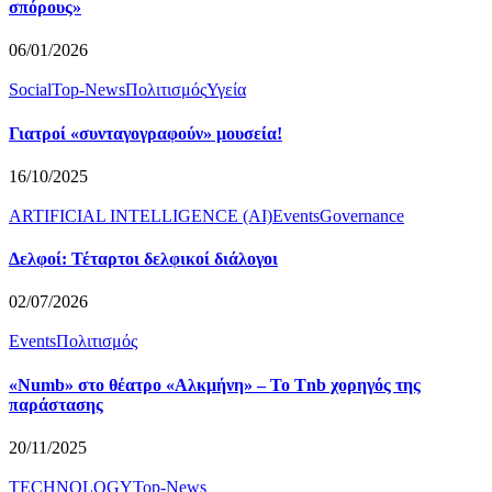
σπόρους»
06/01/2026
Social
Top-News
Πολιτισμός
Υγεία
Γιατροί «συνταγογραφούν» μουσεία!
16/10/2025
ARTIFICIAL INTELLIGENCE (AI)
Events
Governance
Δελφοί: Τέταρτοι δελφικοί διάλογοι
02/07/2026
Events
Πολιτισμός
«Numb» στο θέατρο «Αλκμήνη» – Το Tnb χορηγός της
παράστασης
20/11/2025
TECHNOLOGY
Top-News