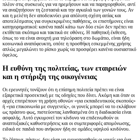
πλέον στις συσκευές για να ηρεμήσουν και να παρηγορηθούν, αντί
να αναζητήσουν τη ζεστασιά και την αγκαλιά των γονιών τους. Αν
και η μελέτη δεν αποδεικνύει μια απόλυτη σχέση αιτίας και
αποτελέσματος για συγκεκριμένες παθήσεις, οι επιστήμονες είναι
κατηγορηματικοί: κανένα παιδί κάτω των δύο ετών δεν πρέπει να
εκτίθεται σκόπιμα και τακτικά σε οθόνες. Η παθητική έκθεση,
όπως το να είναι ανοιχτή μια τηλεόραση στο δωμάτιο, είναι ήδη
κοινωνικά αναπόφευκτη, οπότε η προσθήκη εσκεμμένης χρήσης
απλώς μεγαλώνει το ρίσκο χωρίς να προσφέρει κανένα ουσιαστικό
όφελος.
Η ευθύνη της πολιτείας, των εταιρειών
και η στήριξη της οικογένειας
Οι ερευνητές τονίζουν ότι η επίσημη πολιτεία πρέπει να είναι
εξαιρετικά προσεκτική με τις οδηγίες που δίνει. Ακόμη και όταν οι
αρχές επιτρέπουν τη χρήση οθονών «για εκπαιδευτικούς σκοπούς»
ή «για επικοινωνία με συγγενείς», οι γονείς μπορεί να το εκλάβουν
ως πράσινο φως, πιστεύοντας λανθασμένα ότι η διαδικασία είναι
ασφαλής. Αυτό εγκυμονεί τον κίνδυνο να επιδεινωθούν οι
αναπτυξιακές καθυστερήσεις και οι συμπεριφορές απομόνωσης,
ειδικά σε παιδιά που ανήκουν ήδη σε ομάδες υψηλού κινδύνου.
Το ζήτημα, πάντως, δεν είναι να ενοχοποιηθούν οι γονείς για ένα