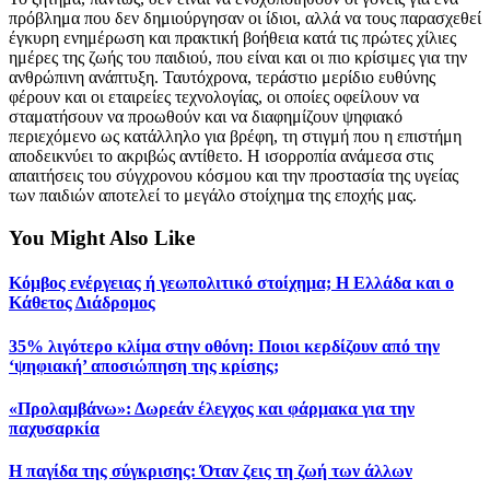
πρόβλημα που δεν δημιούργησαν οι ίδιοι, αλλά να τους παρασχεθεί
έγκυρη ενημέρωση και πρακτική βοήθεια κατά τις πρώτες χίλιες
ημέρες της ζωής του παιδιού, που είναι και οι πιο κρίσιμες για την
ανθρώπινη ανάπτυξη. Ταυτόχρονα, τεράστιο μερίδιο ευθύνης
φέρουν και οι εταιρείες τεχνολογίας, οι οποίες οφείλουν να
σταματήσουν να προωθούν και να διαφημίζουν ψηφιακό
περιεχόμενο ως κατάλληλο για βρέφη, τη στιγμή που η επιστήμη
αποδεικνύει το ακριβώς αντίθετο. Η ισορροπία ανάμεσα στις
απαιτήσεις του σύγχρονου κόσμου και την προστασία της υγείας
των παιδιών αποτελεί το μεγάλο στοίχημα της εποχής μας.
You Might Also Like
Κόμβος ενέργειας ή γεωπολιτικό στοίχημα; Η Ελλάδα και ο
Κάθετος Διάδρομος
35% λιγότερο κλίμα στην οθόνη: Ποιοι κερδίζουν από την
‘ψηφιακή’ αποσιώπηση της κρίσης;
«Προλαμβάνω»: Δωρεάν έλεγχος και φάρμακα για την
παχυσαρκία
Η παγίδα της σύγκρισης: Όταν ζεις τη ζωή των άλλων