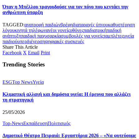
Όταν η Μπέλλου τραγουδούσε για τον πόνο που κεντάει την
ανθρώπινη ύπαρξη
TAGGED:
ανατροφή παιδιών
βρέφη
διαταραχές ύπνου
καθυστέρηση
λόγου
κινητά τηλέφωνα
νέοι γονείς
οθόνες
παιδιατρική
παιδική
ανάπτυξη
παιδική παχυσαρκία
συμβουλές για γονείς
ταμπλέτες
υγεία
παιδιού
υπερδιέγερση
ψηφιακές συσκευές
Share This Article
Facebook
X
Email
Print
Trending Stories
ESG
Top News
Υγεία
Κλιματική αλλαγή και δημόσια υγεία: Η έρευνα που αλλάζει
τη στρατηγική
25/05/2026
Top-News
Εκπαίδευση
Πολιτισμός
Δημοτικό Θέατρο Πειραιά: Εργαστήρια 2026 – «Να φυτεύουμε