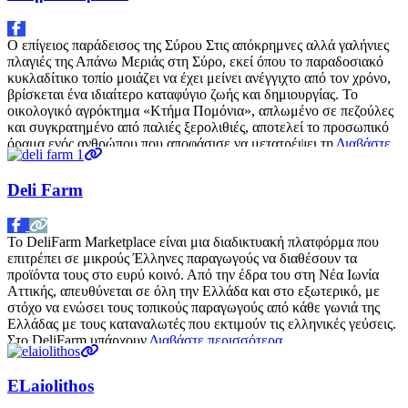
Ο επίγειος παράδεισος της Σύρου Στις απόκρημνες αλλά γαλήνιες
πλαγιές της Απάνω Μεριάς στη Σύρο, εκεί όπου το παραδοσιακό
κυκλαδίτικο τοπίο μοιάζει να έχει μείνει ανέγγιχτο από τον χρόνο,
βρίσκεται ένα ιδιαίτερο καταφύγιο ζωής και δημιουργίας. Το
οικολογικό αγρόκτημα «Κτήμα Πομόνια», απλωμένο σε πεζούλες
και συγκρατημένο από παλιές ξερολιθιές, αποτελεί το προσωπικό
όραμα ενός ανθρώπου που αποφάσισε να μετατρέψει τη
Διαβάστε
περισσότερα…
Deli Farm
Το DeliFarm Marketplace είναι μια διαδικτυακή πλατφόρμα που
επιτρέπει σε μικρούς Έλληνες παραγωγούς να διαθέσουν τα
προϊόντα τους στο ευρύ κοινό. Από την έδρα του στη Νέα Ιωνία
Αττικής, απευθύνεται σε όλη την Ελλάδα και στο εξωτερικό, με
στόχο να ενώσει τους τοπικούς παραγωγούς από κάθε γωνιά της
Ελλάδας με τους καταναλωτές που εκτιμούν τις ελληνικές γεύσεις.
Στο DeliFarm υπάρχουν
Διαβάστε περισσότερα…
ELaiolithos