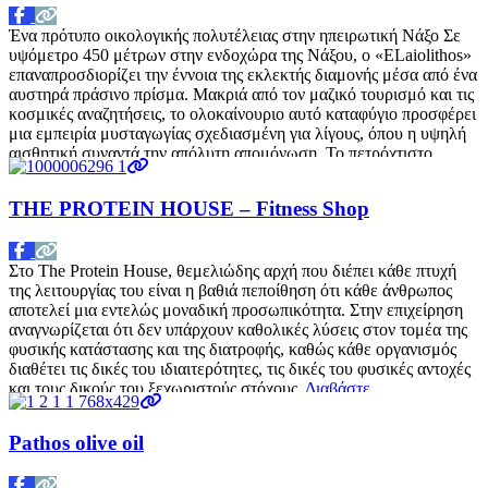
Ένα πρότυπο οικολογικής πολυτέλειας στην ηπειρωτική Νάξο Σε
υψόμετρο 450 μέτρων στην ενδοχώρα της Νάξου, ο «ELaiolithos»
επαναπροσδιορίζει την έννοια της εκλεκτής διαμονής μέσα από ένα
αυστηρά πράσινο πρίσμα. Μακριά από τον μαζικό τουρισμό και τις
κοσμικές αναζητήσεις, το ολοκαίνουριο αυτό καταφύγιο προσφέρει
μια εμπειρία μυσταγωγίας σχεδιασμένη για λίγους, όπου η υψηλή
αισθητική συναντά την απόλυτη απομόνωση. Το πετρόχτιστο
συγκρότημα,
Διαβάστε περισσότερα…
THE PROTEIN HOUSE – Fitness Shop
Στο The Protein House, θεμελιώδης αρχή που διέπει κάθε πτυχή
της λειτουργίας του είναι η βαθιά πεποίθηση ότι κάθε άνθρωπος
αποτελεί μια εντελώς μοναδική προσωπικότητα. Στην επιχείρηση
αναγνωρίζεται ότι δεν υπάρχουν καθολικές λύσεις στον τομέα της
φυσικής κατάστασης και της διατροφής, καθώς κάθε οργανισμός
διαθέτει τις δικές του ιδιαιτερότητες, τις δικές του φυσικές αντοχές
και τους δικούς του ξεχωριστούς στόχους.
Διαβάστε
περισσότερα…
Pathos olive oil