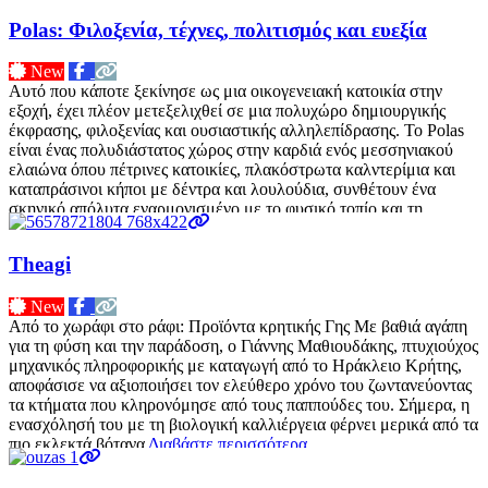
Polas: Φιλοξενία, τέχνες, πολιτισμός και ευεξία
New
Αυτό που κάποτε ξεκίνησε ως μια οικογενειακή κατοικία στην
εξοχή, έχει πλέον μετεξελιχθεί σε μια πολυχώρο δημιουργικής
έκφρασης, φιλοξενίας και ουσιαστικής αλληλεπίδρασης. Το Polas
είναι ένας πολυδιάστατος χώρος στην καρδιά ενός μεσσηνιακού
ελαιώνα όπου πέτρινες κατοικίες, πλακόστρωτα καλντερίμια και
καταπράσινοι κήποι με δέντρα και λουλούδια, συνθέτουν ένα
σκηνικό απόλυτα εναρμονισμένο με το φυσικό τοπίο και τη
μανιάτικη αρχιτεκτονική. Με ρίζες
Διαβάστε περισσότερα…
Theagi
New
Από το χωράφι στο ράφι: Προϊόντα κρητικής Γης Με βαθιά αγάπη
για τη φύση και την παράδοση, ο Γιάννης Μαθιουδάκης, πτυχιούχος
μηχανικός πληροφορικής με καταγωγή από το Ηράκλειο Κρήτης,
αποφάσισε να αξιοποιήσει τον ελεύθερο χρόνο του ζωντανεύοντας
τα κτήματα που κληρονόμησε από τους παππούδες του. Σήμερα, η
ενασχόλησή του με τη βιολογική καλλιέργεια φέρνει μερικά από τα
πιο εκλεκτά βότανα
Διαβάστε περισσότερα…