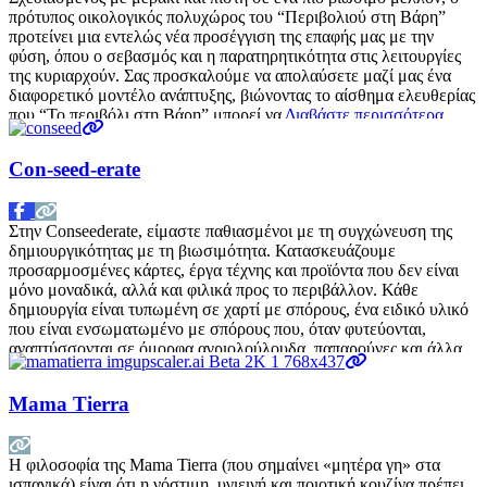
πρότυπος οικολογικός πολυχώρος του “Περιβολιού στη Βάρη”
προτείνει μια εντελώς νέα προσέγγιση της επαφής μας με την
φύση, όπου ο σεβασμός και η παρατηρητικότητα στις λειτουργίες
της κυριαρχούν. Σας προσκαλούμε να απολαύσετε μαζί μας ένα
διαφορετικό μοντέλο ανάπτυξης, βιώνοντας το αίσθημα ελευθερίας
που “Το περιβόλι στη Βάρη” μπορεί να
Διαβάστε περισσότερα…
Con-seed-erate
Στην Conseederate, είμαστε παθιασμένοι με τη συγχώνευση της
δημιουργικότητας με τη βιωσιμότητα. Κατασκευάζουμε
προσαρμοσμένες κάρτες, έργα τέχνης και προϊόντα που δεν είναι
μόνο μοναδικά, αλλά και φιλικά προς το περιβάλλον. Κάθε
δημιουργία είναι τυπωμένη σε χαρτί με σπόρους, ένα ειδικό υλικό
που είναι ενσωματωμένο με σπόρους που, όταν φυτεύονται,
αναπτύσσονται σε όμορφα αγριολούλουδα, παπαρούνες και άλλα
λουλούδια. Επιλέγοντας τα προϊόντα
Διαβάστε περισσότερα…
Mama Tierra
Η φιλοσοφία της Mama Tierra (που σημαίνει «μητέρα γη» στα
ισπανικά) είναι ότι η νόστιμη, υγιεινή και ποιοτική κουζίνα πρέπει