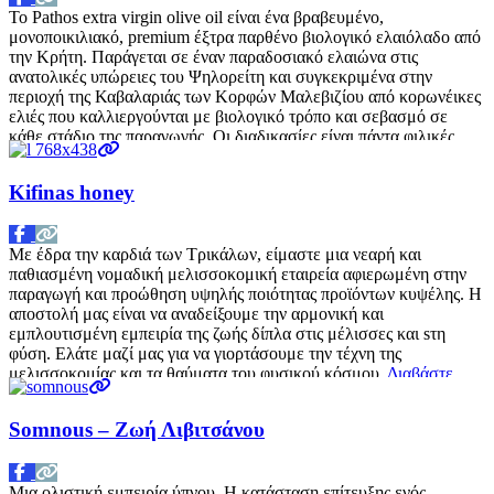
Το Pathos extra virgin olive oil είναι ένα βραβευμένο,
μονοποικιλιακό, premium έξτρα παρθένο βιολογικό ελαιόλαδο από
την Κρήτη. Παράγεται σε έναν παραδοσιακό ελαιώνα στις
ανατολικές υπώρειες του Ψηλορείτη και συγκεκριμένα στην
περιοχή της Καβαλαριάς των Κορφών Μαλεβιζίου από κορωνέικες
ελιές που καλλιεργούνται με βιολογικό τρόπο και σεβασμό σε
κάθε στάδιο της παραγωγής. Οι διαδικασίες είναι πάντα φιλικές
προς το περιβάλλον
Διαβάστε περισσότερα…
Kifinas honey
Με έδρα την καρδιά των Τρικάλων, είμαστε μια νεαρή και
παθιασμένη νομαδική μελισσοκομική εταιρεία αφιερωμένη στην
παραγωγή και προώθηση υψηλής ποιότητας προϊόντων κυψέλης. Η
αποστολή μας είναι να αναδείξουμε την αρμονική και
εμπλουτισμένη εμπειρία της ζωής δίπλα στις μέλισσες και sτη
φύση. Ελάτε μαζί μας για να γιορτάσουμε την τέχνη της
μελισσοκομίας και τα θαύματα του φυσικού κόσμου.
Διαβάστε
περισσότερα…
Somnous – Ζωή Λιβιτσάνου
Μια ολιστική εμπειρία ύπνου. Η κατάσταση επίτευξης ενός