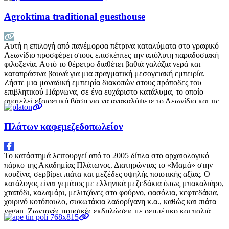
Agroktima traditional guesthouse
Αυτή η επιλογή από πανέμορφα πέτρινα καταλύματα στο γραφικό
Λεωνίδιο προσφέρει στους επισκέπτες την απόλυτη παραδοσιακή
φιλοξενία. Αυτό το θέρετρο διαθέτει βαθιά γαλάζια νερά και
καταπράσινα βουνά για μια πραγματική μεσογειακή εμπειρία.
Ζήστε μια μοναδική εμπειρία διακοπών στους πρόποδες του
επιβλητικού Πάρνωνα, σε ένα ευχάριστο κατάλυμα, το οποίο
αποτελεί εξαιρετική βάση για να ανακαλύψετε το Λεωνίδιο και τις
γύρω περιοχές,
Διαβάστε περισσότερα…
Πλάτων καφεμεζεδοπωλείον
Το κατάστημά λειτουργεί από το 2005 δίπλα στο αρχαιολογικό
πάρκο της Ακαδημίας Πλάτωνος. Διατηρώντας το «Μαμά» στην
κουζίνα, σερβίρει πιάτα και μεζέδες υψηλής ποιοτικής αξίας. Ο
κατάλογος είναι γεμάτος με ελληνικά μεζεδάκια όπως μπακαλιάρο,
χταπόδι, καλαμάρι, μελιτζάνες στο φούρνο, φασόλια, κεφτεδάκια,
χοιρινό κοτόπουλο, συκωτάκια λαδορίγανη κ.α., καθώς και πιάτα
vegan. Ζωντανές μουσικές εκδηλώσεις με ρεμπέτικο και παλιά
λαϊκά γίνονται κάθε
Διαβάστε περισσότερα…