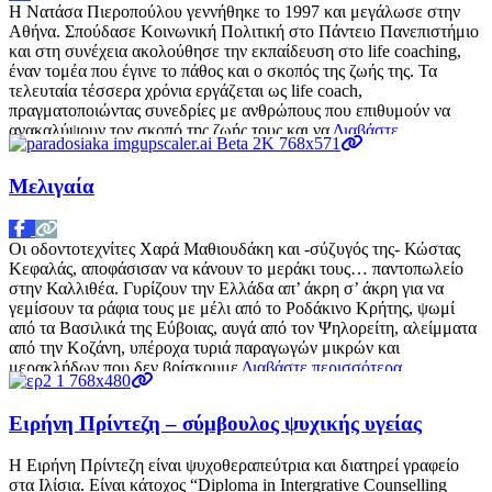
Η Νατάσα Πιεροπούλου γεννήθηκε το 1997 και μεγάλωσε στην
Αθήνα. Σπούδασε Κοινωνική Πολιτική στο Πάντειο Πανεπιστήμιο
και στη συνέχεια ακολούθησε την εκπαίδευση στο life coaching,
έναν τομέα που έγινε το πάθος και ο σκοπός της ζωής της. Τα
τελευταία τέσσερα χρόνια εργάζεται ως life coach,
πραγματοποιώντας συνεδρίες με ανθρώπους που επιθυμούν να
ανακαλύψουν τον σκοπό της ζωής τους και να
Διαβάστε
περισσότερα…
Μελιγαία
Οι οδοντοτεχνίτες Χαρά Μαθιουδάκη και -σύζυγός της- Κώστας
Κεφαλάς, αποφάσισαν να κάνουν το μεράκι τους… παντοπωλείο
στην Καλλιθέα. Γυρίζουν την Ελλάδα απ’ άκρη σ’ άκρη για να
γεμίσουν τα ράφια τους με μέλι από το Ροδάκινο Κρήτης, ψωμί
από τα Βασιλικά της Εύβοιας, αυγά από τον Ψηλορείτη, αλείμματα
από την Κοζάνη, υπέροχα τυριά παραγωγών μικρών και
μερακλήδων που δεν βρίσκουμε
Διαβάστε περισσότερα…
Ειρήνη Πρίντεζη – σύμβουλος ψυχικής υγείας
Η Ειρήνη Πρίντεζη είναι ψυχοθεραπεύτρια και διατηρεί γραφείο
στα Ιλίσια. Eίναι κάτοχος “Diploma in Intergrative Counselling