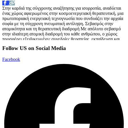
Στην καρδιά της σύγχρονης αναζήτησης για ισορροπία, αναδύεται
ένας χώρος αφιερωμένος στην κοσμοενεργειακή θεραπευτική, μια
πρωτοποριακή ενεργειακή τεχνογνωσία που συνδυάζει την αρχαία
σοφία με τη σύγχρονη πνευματική αντίληψη. Σεβασμός στην
ατομικότητα και τη θεραπευτική διαδρομή Με απόλυτο σεβασμό
στην ιδιαίτερη ατομική διαδρομή του κάθε ανθρώπου, ο χώρος
προσφέρει εξειδικευμένες συνεδρίες θεραπείας, εκπαίδευση και
συνεχή καθοδήγηση. Η προσέγγισή του απευθύνεται σε
Διαβάστε
Follow US on Social Media
περισσότερα…
Facebook