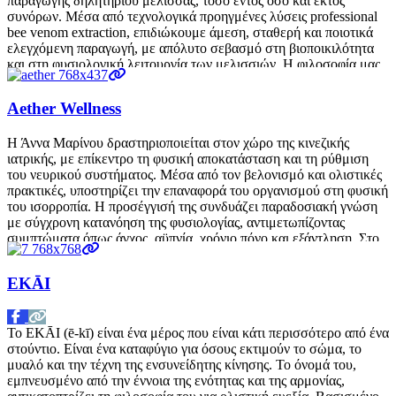
παραγωγής δηλητηρίου μέλισσας, τόσο εντός όσο και εκτός
συνόρων. Μέσα από τεχνολογικά προηγμένες λύσεις professional
bee venom extraction, επιδιώκουμε άμεση, σταθερή και ποιοτικά
ελεγχόμενη παραγωγή, με απόλυτο σεβασμό στη βιοποικιλότητα
και στη φυσιολογική λειτουργία των μελισσιών. Η φιλοσοφία μας
βασίζεται σε βιώσιμη μελισσοκομία (sustainable beekeeping
Διαβάστε περισσότερα…
Aether Wellness
Η Άννα Μαρίνου δραστηριοποιείται στον χώρο της κινεζικής
ιατρικής, με επίκεντρο τη φυσική αποκατάσταση και τη ρύθμιση
του νευρικού συστήματος. Μέσα από τον βελονισμό και ολιστικές
πρακτικές, υποστηρίζει την επαναφορά του οργανισμού στη φυσική
του ισορροπία. Η προσέγγισή της συνδυάζει παραδοσιακή γνώση
με σύγχρονη κατανόηση της φυσιολογίας, αντιμετωπίζοντας
συμπτώματα όπως άγχος, αϋπνία, χρόνιο πόνο και εξάντληση. Στο
Aether Wellness η
Διαβάστε περισσότερα…
EKĀI
Το EKĀI (ē-kī) είναι ένα μέρος που είναι κάτι περισσότερο από ένα
στούντιο. Είναι ένα καταφύγιο για όσους εκτιμούν το σώμα, το
μυαλό και την τέχνη της ενσυνείδητης κίνησης. Το όνομά του,
εμπνευσμένο από την έννοια της ενότητας και της αρμονίας,