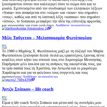
ξεκούραστου ύπνου που καλλιεργεί τόσο το σώμα όσο και το
μυαλό. Εμπνευσμένο από τον συνδυασμό των ελληνικών λέξεων
«Soma» που αναφέρεται στο «σώμα» και «nous» που σημαίνει
«νους», καθώς και από τη λατινική λέξη «somnus» που σημαίνει
«ύπνος», το Somnous μεταφέρει την ιδέα της επίτευξης αρμονίας
και ισορροπίας για έναν υγιή ύπνο,
Διαβάστε περισσότερα…
Μέλι Ταΰγετου – Μελισσοκομία Φωτόπουλου
Το 1980 ο Μιχάλης Χ. Φωτόπουλος μαζί με τη σύζυγό του Μαρία
Φωτοπούλου ξεκίνησαν δειλά- δειλά ως ερασιτέχνες έχοντας πέντε
κυψέλες στον κήπο του σπιτιού τους στο Ακριτοχώρι Μεσσηνίας.
Παρήγαγαν μέλι ίσα-ίσα για τις ανάγκες της οικογένειάς τους, για
τα τρία παιδιά τους τη Χριστίνα, την Αντωνία και το μικρότερο
Χαράλαμπο και για να φιλεύουν τους συγγενείς και τους
αγαπημένους
Διαβάστε περισσότερα…
Άντζυ Στάικου – life coach
Είμαι η life coach Άντζυ Στάικου και μέσα από τις συνεδρίες μου
δημιουργώ έναν ασφαλή και υποστηρικτικό χώρο, όπου μπορείς να