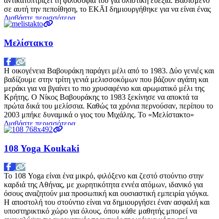
αντικατοπτρίζει τη φιλοσοφία του για ολιστική ευεξία. Βασισμένο
σε αυτή την πεποίθηση, το EKĀI δημιουργήθηκε για να είναι ένας
Διαβάστε περισσότερα…
Μελίστακτο
Η οικογένεια Βαβουράκη παράγει μέλι από το 1983. Δύο γενιές και
βαδίζουμε στην τρίτη γενιά μελισσοκόμων που βάζουν αγάπη και
μεράκι για να βγαίνει το πιο χρυσαφένιο και αρωματικό μέλι της
Κρήτης. Ο Νίκος Βαβουράκης το 1983 ξεκίνησε να αποκτά τα
πρώτα δικά του μελίσσια. Καθώς τα χρόνια περνούσαν, περίπου το
2003 μπήκε δυναμικά ο γιος του Μιχάλης. Το «Μελίστακτο»
Διαβάστε περισσότερα…
108 Yoga Koukaki
Το 108 Yoga είναι ένα μικρό, φιλόξενο και ζεστό στούντιο στην
καρδιά της Αθήνας, με χωρητικότητα εννέα ατόμων, ιδανικό για
όσους αναζητούν μια προσωπική και ουσιαστική εμπειρία γιόγκα.
Η αποστολή του στούντιο είναι να δημιουργήσει έναν ασφαλή και
υποστηρικτικό χώρο για όλους, όπου κάθε μαθητής μπορεί να