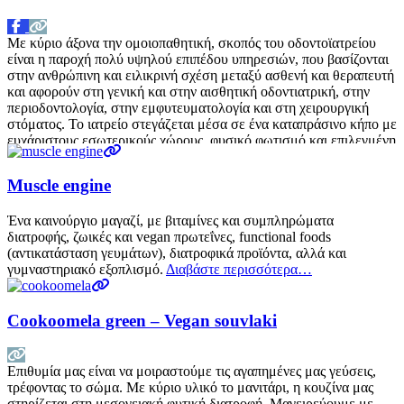
Με κύριο άξονα την ομοιοπαθητική, σκοπός του οδοντοϊατρείου
είναι η παροχή πολύ υψηλού επιπέδου υπηρεσιών, που βασίζονται
στην ανθρώπινη και ειλικρινή σχέση μεταξύ ασθενή και θεραπευτή
και αφορούν στη γενική και στην αισθητική οδοντιατρική, στην
περιοδοντολογία, στην εμφυτευματολογία και στη χειρουργική
στόματος. Το ιατρείο στεγάζεται μέσα σε ένα καταπράσινο κήπο με
ευχάριστους εσωτερικούς χώρους, φυσικό φωτισμό και επιλεγμένη
μουσική υπόκρουση,
Διαβάστε περισσότερα…
Muscle engine
Ένα καινούργιο μαγαζί, με βιταμίνες και συμπληρώματα
διατροφής, ζωικές και vegan πρωτεΐνες, functional foods
(αντικατάσταση γευμάτων), διατροφικά προϊόντα, αλλά και
γυμναστηριακό εξοπλισμό.
Διαβάστε περισσότερα…
Cookoomela green – Vegan souvlaki
Επιθυμία μας είναι να μοιραστούμε τις αγαπημένες μας γεύσεις,
τρέφοντας το σώμα. Με κύριο υλικό το μανιτάρι, η κουζίνα μας
στηρίζεται στη μεσογειακή φυτική διατροφή. Μαγειρεύουμε με