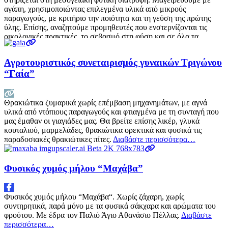
αγάπη, χρησιμοποιώντας επιλεγμένα υλικά από μικρούς
παραγωγούς, με κριτήριο την ποιότητα και τη γεύση της πρώτης
ύλης. Επίσης, αναζητούμε προμηθευτές που ενστερνίζονται τις
οικολογικές πρακτικές, το σεβασμό στη φύση και σε όλα τα
Διαβάστε περισσότερα…
Αγροτουριστικός συνεταιρισμός γυναικών Τριγώνου
“Γαία”
Θρακιώτικα ζυμαρικά χωρίς επέμβαση μηχανημάτων, με αγνά
υλικά από ντόπιους παραγωγούς και φτιαγμένα με τη συνταγή που
μας έμαθαν οι γιαγιάδες μας. Θα βρείτε επίσης λικέρ, γλυκά
κουταλιού, μαρμελάδες, θρακιώτικα ορεκτικά και φυσικά τις
παραδοσιακές θρακιώτικες πίτες.
Διαβάστε περισσότερα…
Φυσικός χυμός μήλου “Μαχάβα”
Φυσικός χυμός μήλου “Μαχάβα“. Χωρίς ζάχαρη, χωρίς
συντηρητικά, παρά μόνο με τα φυσικά σάκχαρα και αρώματα του
φρούτου. Με έδρα τον Παλιό Άγιο Αθανάσιο Πέλλας.
Διαβάστε
περισσότερα…