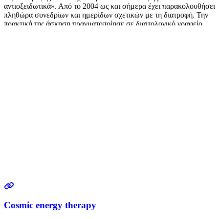
αντιοξειδωτικά». Από το 2004 ως και σήμερα έχει παρακολουθήσει
πληθώρα συνεδρίων και ημερίδων σχετικών με τη διατροφή. Την
πρακτική της άσκηση πραγματοποίησε σε διαιτολογικό γραφείο,
ενώ παράλληλα προσέφερε εθελοντική εργασία στην κλινική
“Metropolitan”
Διαβάστε περισσότερα…
Cosmic energy therapy