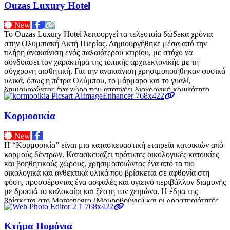
Ouzas Luxury Hotel
New
Το Ouzas Luxury Hotel λειτουργεί τα τελευταία δώδεκα χρόνια
στην Ολυμπιακή Ακτή Πιερίας. Δημιουργήθηκε μέσα από την
πλήρη ανακαίνιση ενός παλαιότερου κτιρίου, με στόχο να
συνδυάσει τον χαρακτήρα της τοπικής αρχιτεκτονικής με τη
σύγχρονη αισθητική. Για την ανακαίνιση χρησιμοποιήθηκαν φυσικά
υλικά, όπως η πέτρα Ολύμπου, το μάρμαρο και το γυαλί,
δημιουργώντας ένα χώρο που αποπνέει διαχρονική κομψότητα,
ζεστασιά και υψηλή
Διαβάστε περισσότερα…
Κορμοοικία
New
Η “Κορμοοικία” είναι μια κατασκευαστική εταιρεία κατοικιών από
κορμούς δέντρων. Κατασκευάζει πρότυπες οικολογικές κατοικίες
και βοηθητικούς χώρους, χρησιμοποιώντας ένα από τα πιο
οικολογικά και ανθεκτικά υλικά που βρίσκεται σε αφθονία στη
φύση, προσφέροντας ένα ασφαλές και υγιεινό περιβάλλον διαμονής
με δροσιά το καλοκαίρι και ζέστη τον χειμώνα. Η έδρα της
βρίσκεται στο Montenegro (Μαυροβούνιο) και οι δραστηριότητές
της απλώνονται σε
Διαβάστε περισσότερα…
Κτήμα Πομόνια