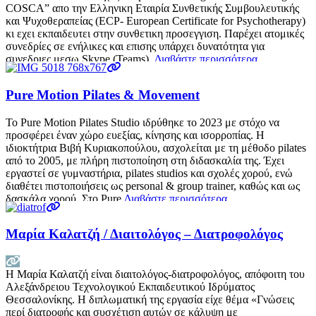
COSCA” απο την Ελληνικη Εταιρία Συνθετικής Συμβουλευτικής
και Ψυχοθεραπείας (ECP- European Certificate for Psychotherapy)
κι εχει εκπαιδευτει στην συνθετικη προσεγγιση. Παρέχει ατομικές
συνεδρίες σε ενήλικες και επισης υπάρχει δυνατότητα για
συνεδριες μεσω Skype (Teams).
Διαβάστε περισσότερα…
Pure Motion Pilates & Movement
Το Pure Motion Pilates Studio ιδρύθηκε το 2023 με στόχο να
προσφέρει έναν χώρο ευεξίας, κίνησης και ισορροπίας. Η
ιδιοκτήτρια Βιβή Κυριακοπούλου, ασχολείται με τη μέθοδο pilates
από το 2005, με πλήρη πιστοποίηση στη διδασκαλία της. Έχει
εργαστεί σε γυμναστήρια, pilates studios και σχολές χορού, ενώ
διαθέτει πιστοποιήσεις ως personal & group trainer, καθώς και ως
δασκάλα χορού. Στο Pure
Διαβάστε περισσότερα…
Μαρία Καλατζή / Διαιτολόγος – Διατροφολόγος
Η Μαρία Καλατζή είναι διαιτολόγος-διατροφολόγος, απόφοιτη του
Αλεξάνδρειου Τεχνολογικού Εκπαιδευτικού Ιδρύματος
Θεσσαλονίκης. Η διπλωματική της εργασία είχε θέμα «Γνώσεις
περί διατροφής και συσχέτιση αυτών σε κάλυψη με