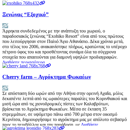
Ξενώνας “Εξοχικό”
Άρρηκτα συνδεδεμένος με την ανάπτυξη του χωριού, ο
παραδοσιακός ξενώνας “Exohiko Resort” είναι από τους πρώτους
που λειτούργησαν στον Παλιό Άγιο Αθανάσιο. Δέκα χρόνια μετά,
στο τέλος του 2006, ανακαινίστηκε πλήρως, κρατώντας το υπέροχο
πέτρινο ύφος του και προσθέτοντας συνάμα όλα τα σύγχρονα
στοιχεία που απαιτούνται για διαμονή υψηλών προδιαγραφών.
Διαβάστε περισσότερα…
Cherry farm – Αγρόκτημα Φωκαέων
Σε απόσταση δύο ωρών από την Αθήνα στην ορεινή Αχαΐα, μόλις
δεκαπέντε λεπτά από τις ωραιότερες παραλίες του Κορινθιακού και
μισή ώρα από τις χιονοδρομικές πίστες των Καλαβρύτων,
βρίσκεται το Αγρόκτημα Φωκαέων. Μέσα σε έκταση 35
στρεμμάτων, σε υψόμετρο πάνω από 700 μέτρα στον οικισμό
Κερνίτσα, δημιουργήσαμε το αγρόκτημα μας με απόλυτο σεβασμό
προς το περιβάλλον και την παράδοση, με
Διαβάστε
περισσότερα…