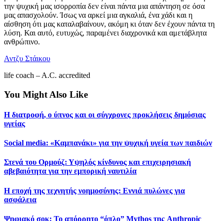
την ψυχική μας ισορροπία δεν είναι πάντα μια απάντηση σε όσα
μας απασχολούν. Ίσως να αρκεί μια αγκαλιά, ένα χάδι και η
αίσθηση ότι μας καταλαβαίνουν, ακόμη κι όταν δεν έχουν πάντα τη
λύση. Και αυτό, ευτυχώς, παραμένει διαχρονικά και αμετάβλητα
ανθρώπινο.
Αντζυ Στάικου
life coach – A.C. accredited
You Might Also Like
Η διατροφή, ο ύπνος και οι σύγχρονες προκλήσεις δημόσιας
υγείας
Social media: «Καμπανάκι» για την ψυχική υγεία των παιδιών
Στενά του Ορμούζ: Υψηλός κίνδυνος και επιχειρησιακή
αβεβαιότητα για την εμπορική ναυτιλία
Η εποχή της τεχνητής νοημοσύνης: Εννιά πυλώνες για
ασφάλεια
Ψηφιακό σοκ: Το απόρρητο “όπλο” Mythos της Anthropic