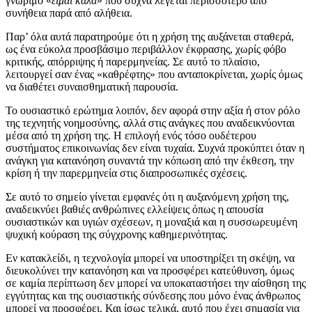
γνώριμο «
είμαι καλά
» που συχνά λέγεται περισσότερο από
συνήθεια παρά από αλήθεια.
Παρ’ όλα αυτά παρατηρούμε ότι η χρήση της αυξάνεται σταθερά,
ως ένα εύκολα προσβάσιμο περιβάλλον έκφρασης, χωρίς φόβο
κριτικής, απόρριψης ή παρερμηνείας. Σε αυτό το πλαίσιο,
λειτουργεί σαν ένας «καθρέφτης» που ανταποκρίνεται, χωρίς όμως
να διαθέτει συναισθηματική παρουσία.
Το ουσιαστικό ερώτημα λοιπόν, δεν αφορά στην αξία ή στον ρόλο
της τεχνητής νοημοσύνης, αλλά στις ανάγκες που αναδεικνύονται
μέσα από τη χρήση της. Η επιλογή ενός τόσο ουδέτερου
συστήματος επικοινωνίας δεν είναι τυχαία. Συχνά προκύπτει όταν η
ανάγκη για κατανόηση συναντά την κόπωση από την έκθεση, την
κρίση ή την παρερμηνεία στις διαπροσωπικές σχέσεις.
Σε αυτό το σημείο γίνεται εμφανές ότι η αυξανόμενη χρήση της,
αναδεικνύει βαθιές ανθρώπινες ελλείψεις όπως η απουσία
ουσιαστικών και υγιών σχέσεων, η μοναξιά και η συσσωρευμένη
ψυχική κούραση της σύγχρονης καθημερινότητας.
Εν κατακλείδι, η τεχνολογία μπορεί να υποστηρίξει τη σκέψη, να
διευκολύνει την κατανόηση και να προσφέρει κατεύθυνση, όμως
σε καμία περίπτωση δεν μπορεί να υποκαταστήσει την αίσθηση της
εγγύτητας και της ουσιαστικής σύνδεσης που μόνο ένας άνθρωπος
μπορεί να προσφέρει. Και ίσως τελικά, αυτό που έχει σημασία για