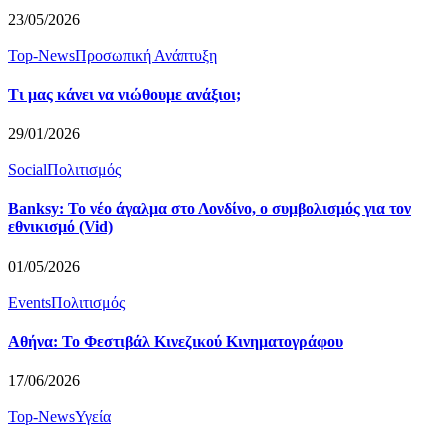
23/05/2026
Top-News
Προσωπική Ανάπτυξη
Τι μας κάνει να νιώθουμε ανάξιοι;
29/01/2026
Social
Πολιτισμός
Banksy: Το νέο άγαλμα στο Λονδίνο, ο συμβολισμός για τον
εθνικισμό (Vid)
01/05/2026
Events
Πολιτισμός
Αθήνα: Το Φεστιβάλ Κινεζικού Κινηματογράφου
17/06/2026
Top-News
Υγεία