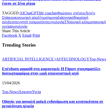
έπεσε σε ξένα χέρια
TAGGED:
AI
ChatGPT
life coach
ανθρώπινες σχέσεις
Άντζυ
Στάικου
κοινωνική αποξένωση
μοναξιά
συναισθηματική
σύνδεση
τεχνητή νοημοσύνη
τεχνολογία
ΤΝ
ψυχική κόπωση
ψυχική
υγεία
ψυχολογία
Share This Article
Facebook
X
Email
Print
Trending Stories
ARTIFICIAL INTELLIGENCE (AI)
TECHNOLOGY
Top-News
Επένδυση μαμούθ στη ρομποτική: Η Figure στοιχηματίζει
δισεκατομμύρια στην ωμή υπολογιστική ισχύ
15/04/2026
Top-News
Άσκηση
Υγεία
Οδηγός για ασφαλή μυϊκή ενδυνάμωση και κινητικότητα σε
μεγαλύτερη ηλικία