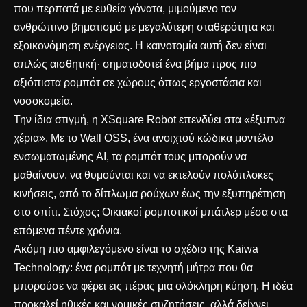
που περπατά με ευθεία γόνατα, μιμούμενο τον
ανθρώπινο βηματισμό με μεγαλύτερη σταθερότητα και
εξοικονόμηση ενέργειας. Η καινοτομία αυτή δεν είναι
απλώς αισθητική· σηματοδοτεί ένα βήμα προς πιο
αξιόπιστα ρομπότ σε χώρους όπως εργοστάσια και
νοσοκομεία.
Την ίδια στιγμή, η XSquare Robot επενδύει στα «έξυπνα
χέρια». Με το Wall OSS, ένα ανοιχτού κώδικα μοντέλο
ενσωματωμένης AI, τα ρομπότ τους μπορούν να
μαθαίνουν, να θυμούνται και να εκτελούν πολύπλοκες
κινήσεις, από το δίπλωμα ρούχων έως την εξυπηρέτηση
στο σπίτι. Στόχος; Οικιακοί ρομποτικοί μπάτλερ μέσα στα
επόμενα πέντε χρόνια.
Ακόμη πιο αμφιλεγόμενο είναι το σχέδιο της Kaiwa
Technology: ένα ρομπότ με τεχνητή μήτρα που θα
μπορούσε να φέρει εις πέρας μια ολόκληρη κύηση. Η ιδέα
προκαλεί ηθικές και νομικές συζητήσεις, αλλά δείχνει