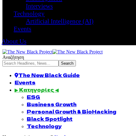
Interviews
Technology
Artificial Intelligence (AI)
Events
About Us
Αναζήτηση
The New Black Guide
Events
▶ Κατηγορίες ◀
ESG
Business Growth
Personal Growth & BioHacking
Black Spotlight
Technology