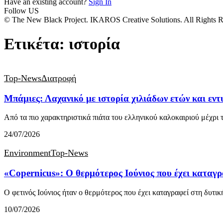
Have an existing account?
Sign In
Follow US
© The New Black Project. IKAROS Creative Solutions. All Rights R
Ετικέτα:
ιστορία
Top-News
Διατροφή
Μπάμιες: Λαχανικό με ιστορία χιλιάδων ετών και εντ
Από τα πιο χαρακτηριστικά πιάτα του ελληνικού καλοκαιριού μέχρι 
24/07/2026
Environment
Top-News
«Copernicus»: Ο θερμότερος Ιούνιος που έχει καταγ
Ο φετινός Ιούνιος ήταν ο θερμότερος που έχει καταγραφεί στη δυ
10/07/2026