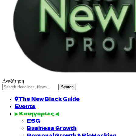
Αναζήτηση
The New Black Guide
Events
▶ Κατηγορίες ◀
ESG
Business Growth
Personal Growth & BioHacking