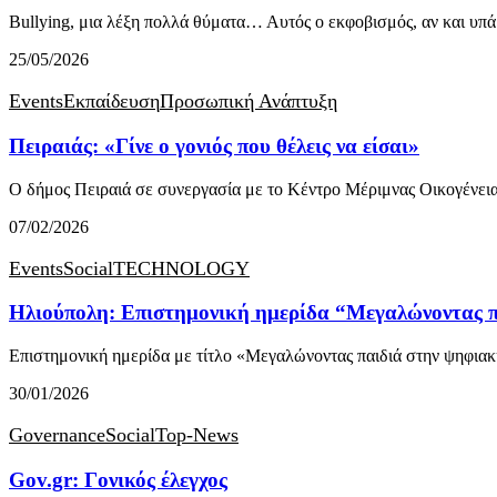
Bullying, μια λέξη πολλά θύματα… Αυτός ο εκφοβισμός, αν και υπ
25/05/2026
Events
Εκπαίδευση
Προσωπική Ανάπτυξη
Πειραιάς: «Γίνε ο γονιός που θέλεις να είσαι»
Ο δήμος Πειραιά σε συνεργασία με το Κέντρο Μέριμνας Οικογένει
07/02/2026
Events
Social
TECHNOLOGY
Ηλιούπολη: Επιστημονική ημερίδα “Μεγαλώνοντας π
Επιστημονική ημερίδα με τίτλο «Μεγαλώνοντας παιδιά στην ψηφιακ
30/01/2026
Governance
Social
Top-News
Gov.gr: Γονικός έλεγχος