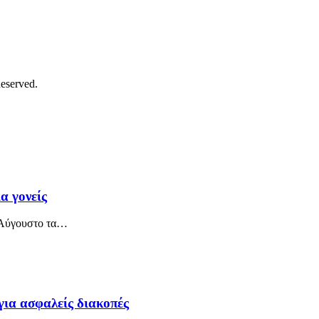
eserved.
α γονείς
ν Αύγουστο τα…
για ασφαλείς διακοπές