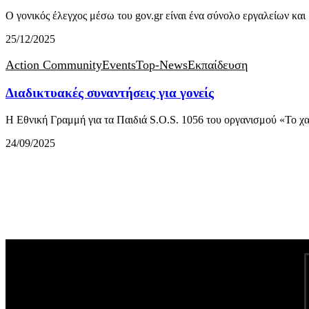
Ο γονικός έλεγχος μέσω του gov.gr είναι ένα σύνολο εργαλείων κ
25/12/2025
Action Community
Events
Top-News
Εκπαίδευση
Διαδικτυακές συναντήσεις για γονείς
Η Εθνική Γραμμή για τα Παιδιά S.O.S. 1056 του οργανισμού «Το 
24/09/2025
Follow US on Social Media