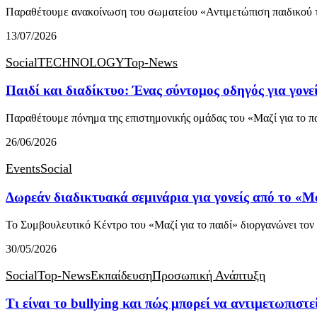
Παραθέτουμε ανακοίνωση του σωματείου «Αντιμετώπιση παιδικού τ
13/07/2026
Social
TECHNOLOGY
Top-News
Παιδί και διαδίκτυο: Ένας σύντομος οδηγός για γονε
Παραθέτουμε πόνημα της επιστημονικής ομάδας του «Μαζί για το π
26/06/2026
Events
Social
Δωρεάν διαδικτυακά σεμινάρια για γονείς από το «Μα
Το Συμβουλευτικό Κέντρο του «Μαζί για το παιδί» διοργανώνει τον
30/05/2026
Social
Top-News
Εκπαίδευση
Προσωπική Ανάπτυξη
Τι είναι το bullying και πώς μπορεί να αντιμετωπιστε