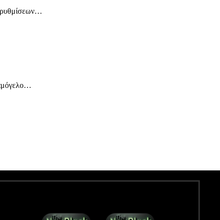
αι ρυθμίσεων…
χαμόγελο…