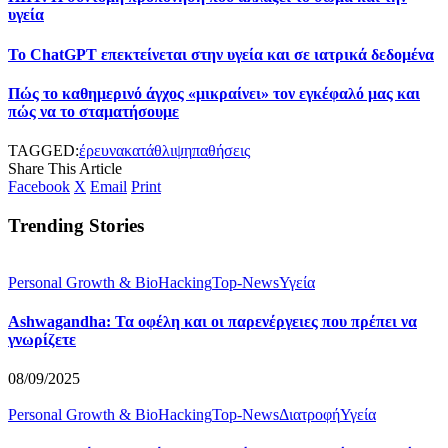
υγεία
Το ChatGPT επεκτείνεται στην υγεία και σε ιατρικά δεδομένα
Πώς το καθημερινό άγχος «μικραίνει» τον εγκέφαλό μας και
πώς να το σταματήσουμε
TAGGED:
έρευνα
κατάθλιψη
παθήσεις
Share This Article
Facebook
X
Email
Print
Trending Stories
Personal Growth & BioHacking
Top-News
Υγεία
Ashwagandha: Τα οφέλη και οι παρενέργειες που πρέπει να
γνωρίζετε
08/09/2025
Personal Growth & BioHacking
Top-News
Διατροφή
Υγεία