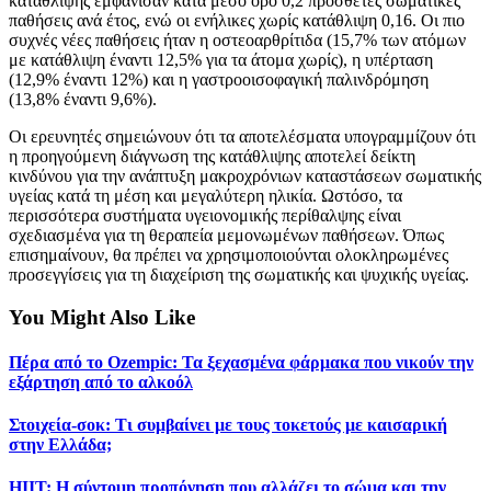
κατάθλιψης εμφάνισαν κατά μέσο όρο 0,2 πρόσθετες σωματικές
παθήσεις ανά έτος, ενώ οι ενήλικες χωρίς κατάθλιψη 0,16. Οι πιο
συχνές νέες παθήσεις ήταν η οστεοαρθρίτιδα (15,7% των ατόμων
με κατάθλιψη έναντι 12,5% για τα άτομα χωρίς), η υπέρταση
(12,9% έναντι 12%) και η γαστροοισοφαγική παλινδρόμηση
(13,8% έναντι 9,6%).
Οι ερευνητές σημειώνουν ότι τα αποτελέσματα υπογραμμίζουν ότι
η προηγούμενη διάγνωση της κατάθλιψης αποτελεί δείκτη
κινδύνου για την ανάπτυξη μακροχρόνιων καταστάσεων σωματικής
υγείας κατά τη μέση και μεγαλύτερη ηλικία. Ωστόσο, τα
περισσότερα συστήματα υγειονομικής περίθαλψης είναι
σχεδιασμένα για τη θεραπεία μεμονωμένων παθήσεων. Όπως
επισημαίνουν, θα πρέπει να χρησιμοποιούνται ολοκληρωμένες
προσεγγίσεις για τη διαχείριση της σωματικής και ψυχικής υγείας.
You Might Also Like
Πέρα από το Ozempic: Τα ξεχασμένα φάρμακα που νικούν την
εξάρτηση από το αλκοόλ
Στοιχεία-σοκ: Τι συμβαίνει με τους τοκετούς με καισαρική
στην Ελλάδα;
HIIT: Η σύντομη προπόνηση που αλλάζει το σώμα και την