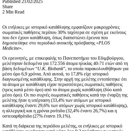
Published 21/02/2025
Share
2 Min Read
Οι ενήλικες με ιστορικό κατάθλιψης εμφανίζουν μακροχρόνιες
σωματικές παθήσεις περίπου 30% ταχύτερα σε σχέση με εκείνους
που δεν έχουν κατάθλιψη, όπως διαπιστώνει έρευνα που
δημοσιεύtηκε στο περιοδικό ανοικτής πρόσβασης «
PLOS
Medicine
».
Οι ερευνητές, με επικεφαλής το Πανεπιστήμιο του Εδιμβούργου,
μελέτησαν δεδομένα για 172.556 άτομα ηλικίας 40-71 ετών από τη
βάση δεδομένων “
U.K. Biobank
”, τα οποία παρακολουθήθηκαν για
μέσο όρο 6,9 χρόνια. Από αυτοά, το 17,8% είχε ιστορικό
διαγνωσμένης κατάθλιψης. Στην αρχή της μελέτης εντοπίστηκε ότι
τα άτομα με κατάθλιψη είχαν περισσότερες σωματικές παθήσεις
(τρεις κατά μέσο όρο) από τα άτομα χωρίς κατάθλιψη (δύο κατά
μέσο όρο). Οι πιο συχνές σωματικές παθήσεις κατά την έναρξη της
μελέτης ήταν η υπέρταση (33,4% των ατόμων με ιστορικό
κατάθλιψης έναντι 29,6% των ατόμων χωρίς ιστορικό κατάθλιψης),
η αλλεργική και η χρόνια ρινίτιδα (32,4% έναντι 26,7%) και η
οστεοαρθρίτιδα (27% έναντι 19,1%).
Κατά τη διάρκεια της περιόδου μελέτης, οι ενήλικες με ιστορικό