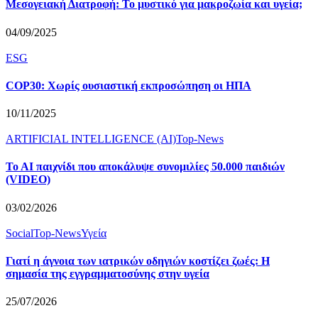
Μεσογειακή Διατροφή: Το μυστικό για μακροζωία και υγεία;
04/09/2025
ESG
COP30: Χωρίς ουσιαστική εκπροσώπηση οι ΗΠΑ
10/11/2025
ARTIFICIAL INTELLIGENCE (AI)
Top-News
Το ΑΙ παιχνίδι που αποκάλυψε συνομιλίες 50.000 παιδιών
(VIDEO)
03/02/2026
Social
Top-News
Υγεία
Γιατί η άγνοια των ιατρικών οδηγιών κοστίζει ζωές: Η
σημασία της εγγραμματοσύνης στην υγεία
25/07/2026