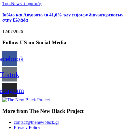
Top-News
Τουρισμός
Ιούλιο και Αύγουστο το 41,6% των ετήσιων διανυκτερεύσεων
στην Ελλάδα
12/07/2026
Follow US on Social Media
acebook
Tiktok
nstagram
More from The New Black Project
contact@thenewblack.gr
Privacy Policy