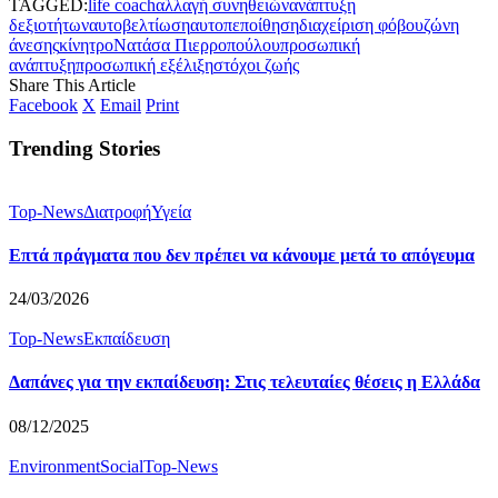
TAGGED:
life coach
αλλαγή συνηθειών
ανάπτυξη
δεξιοτήτων
αυτοβελτίωση
αυτοπεποίθηση
διαχείριση φόβου
ζώνη
άνεσης
κίνητρο
Νατάσα Πιερροπούλου
προσωπική
ανάπτυξη
προσωπική εξέλιξη
στόχοι ζωής
Share This Article
Facebook
X
Email
Print
Trending Stories
Top-News
Διατροφή
Υγεία
Επτά πράγματα που δεν πρέπει να κάνουμε μετά το απόγευμα
24/03/2026
Top-News
Εκπαίδευση
Δαπάνες για την εκπαίδευση: Στις τελευταίες θέσεις η Ελλάδα
08/12/2025
Environment
Social
Top-News