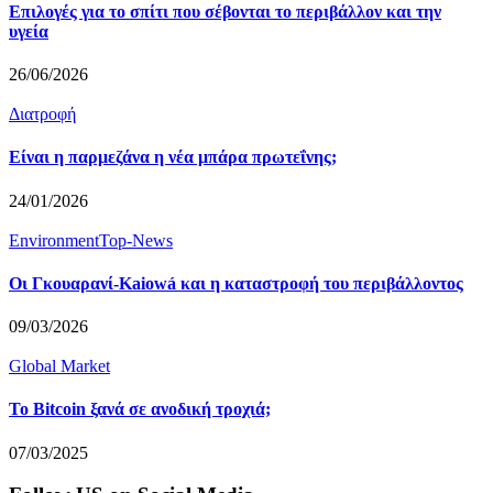
Επιλογές για το σπίτι που σέβονται το περιβάλλον και την
υγεία
26/06/2026
Διατροφή
Είναι η παρμεζάνα η νέα μπάρα πρωτεΐνης;
24/01/2026
Environment
Top-News
Οι Γκουαρανί-Kaiowá και η καταστροφή του περιβάλλοντος
09/03/2026
Global Market
Το Bitcoin ξανά σε ανοδική τροχιά;
07/03/2025