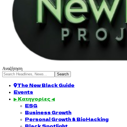
Αναζήτηση
The New Black Guide
Events
▶ Κατηγορίες ◀
ESG
Business Growth
Personal Growth & BioHacking
Black Spotlight