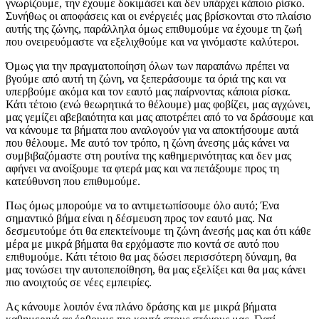
γνωρίζουμε, την έχουμε δοκιμάσει και δεν υπάρχει κάποιο ρίσκο.
Συνήθως οι αποφάσεις και οι ενέργειές μας βρίσκονται στο πλαίσιο
αυτής της ζώνης, παράλληλα όμως επιθυμούμε να έχουμε τη ζωή
που ονειρευόμαστε να εξελιχθούμε και να γινόμαστε καλύτεροι.
Όμως για την πραγματοποίηση όλων των παραπάνω πρέπει να
βγούμε από αυτή τη ζώνη, να ξεπεράσουμε τα όριά της και να
υπερβούμε ακόμα και τον εαυτό μας παίρνοντας κάποια ρίσκα.
Κάτι τέτοιο (ενώ θεωρητικά το θέλουμε) μας φοβίζει, μας αγχώνει,
μας γεμίζει αβεβαιότητα και μας αποτρέπει από το να δράσουμε και
να κάνουμε τα βήματα που αναλογούν για να αποκτήσουμε αυτά
που θέλουμε. Με αυτό τον τρόπο, η ζώνη άνεσης μάς κάνει να
συμβιβαζόμαστε στη ρουτίνα της καθημερινότητας και δεν μας
αφήνει να ανοίξουμε τα φτερά μας και να πετάξουμε προς τη
κατεύθυνση που επιθυμούμε.
Πως όμως μπορούμε να το αντιμετωπίσουμε όλο αυτό; Ένα
σημαντικό βήμα είναι η δέσμευση προς τον εαυτό μας. Να
δεσμευτούμε ότι θα επεκτείνουμε τη ζώνη άνεσής μας και ότι κάθε
μέρα με μικρά βήματα θα ερχόμαστε πιο κοντά σε αυτό που
επιθυμούμε. Κάτι τέτοιο θα μας δώσει περισσότερη δύναμη, θα
μας τονώσει την αυτοπεποίθηση, θα μας εξελίξει και θα μας κάνει
πιο ανοιχτούς σε νέες εμπειρίες.
Ας κάνουμε λοιπόν ένα πλάνο δράσης και με μικρά βήματα