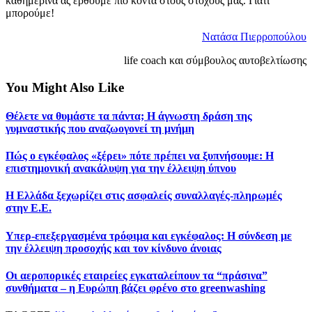
καθημερινά ας έρθουμε πιο κοντά στους στόχους μας. Γιατί
μπορούμε!
Νατάσα Πιερροπούλου
life coach και σύμβουλος αυτοβελτίωσης
You Might Also Like
Θέλετε να θυμάστε τα πάντα; Η άγνωστη δράση της
γυμναστικής που αναζωογονεί τη μνήμη
Πώς ο εγκέφαλος «ξέρει» πότε πρέπει να ξυπνήσουμε: Η
επιστημονική ανακάλυψη για την έλλειψη ύπνου
Η Ελλάδα ξεχωρίζει στις ασφαλείς συναλλαγές-πληρωμές
στην Ε.Ε.
Υπερ-επεξεργασμένα τρόφιμα και εγκέφαλος: Η σύνδεση με
την έλλειψη προσοχής και τον κίνδυνο άνοιας
Οι αεροπορικές εταιρείες εγκαταλείπουν τα “πράσινα”
συνθήματα – η Ευρώπη βάζει φρένο στο greenwashing