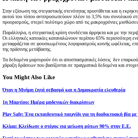
Στην εξίσωση της στεγαστικής στενότητας προστίθεται και η εκρηκ
αυτού του τύπου αντιπροσωπεύουν πλέον το 3,5% του συνολικού στ
προορισμούς, στερεί πολύτιμο χώρο από τις μακροχρόνιες μισθώσει
Παράλληλα, η στεγαστική κρίση συνδέεται άρρηκτα και με την περι
Οι ελληνικές κατοικίες καταναλώνουν περίπου 65% περισσότερη ενέρ
μεταφράζεται σε φουσκωμένους λογαριασμούς κοινής ωφέλειας, επ
της πράσινης μετάβασης.
Τα δεδομένα μαρτυρούν ότι οι αποσπασματικές λύσεις δεν επαρκούν
χάραξη δράσεων που βασίζονται σε πραγματικά δεδομένα και στοχ
You Might Also Like
Όταν η Μνήμη ζητά σεβασμό και η Δημοκρατία ελευθερία
1η Μαρτίου: Ημέρα μηδενικών διακρίσεων
Play Safe: Ένα εκπαιδευτικό παιχνίδι για τη διαδικτυακή βία με
Κλίμα: Κλείδωσε ο στόχος για μείωση ρύπων 90% στην Ε.Ε.