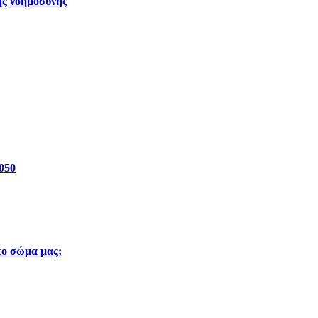
ής νοημοσύνης
2050
 το σώμα μας;