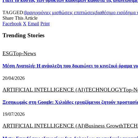
Γιατί το κόστος των ορυκτών καυσίμων καθιστά τις ανανεώσιμ
TAGGED:
βραχυχρόνιες μισθώσεις επιπτώσεις
διαθέσιμο εισόδημα 
Share This Article
Facebook
X
Email
Print
Trending Stories
ESG
Top-News
Μέση Ανατολή: Η ανάφλεξη που δικαιώνει το κινεζικό όραμα γι
20/04/2026
ARTIFICIAL INTELLIGENCE (AI)
TECHNOLOGY
Top-N
Ξεσηκωμός στη Google: Χιλιάδες εργαζόμενοι ζητούν προστασία
19/07/2026
ARTIFICIAL INTELLIGENCE (AI)
Business Growth
TEC