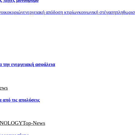
ες πηγές μονόδρομο
νοικοκυριών
ενεργειακή απόδοση κτιρίων
κοινωνική στέγαση
πληθωρισ
α την ενεργειακή ασφάλεια
ews
 από τις απολύσεις
HNOLOGY
Top-News