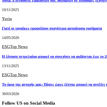
Meta: Επενδύσεις εξακοσίων δισ. δολαρίων σε υποδομές τεχνητ
10/11/2025
Υγεία
Γιατί οι γυναίκες εμφανίζουν συχνότερα αυτοάνοσα νοσήματα
14/05/2026
ESG
Top News
Η ζήτηση πετρελαίου μπορεί να συνεχίσει να αυξάνεται έως το 
13/11/2025
ESG
Top News
Το όριο της αντοχής μας: Πόσες ώρες ζέστης μπορεί να αντέξει
30/03/2026
Follow US on Social Media