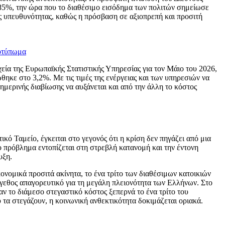
ά 85%, την ώρα που το διαθέσιμο εισόδημα των πολιτών σημείωσε
ής υπευθυνότητας, καθώς η πρόσβαση σε αξιοπρεπή και προσιτή
ποτύπωμα
εία της Ευρωπαϊκής Στατιστικής Υπηρεσίας για τον Μάιο του 2026,
κε στο 3,2%. Με τις τιμές της ενέργειας και των υπηρεσιών να
ημερινής διαβίωσης να αυξάνεται και από την άλλη το κόστος
ό Ταμείο, έγκειται στο γεγονός ότι η κρίση δεν πηγάζει από μια
 πρόβλημα εντοπίζεται στη στρεβλή κατανομή και την έντονη
υξη.
ονομικά προσιτά ακίνητα, το ένα τρίτο των διαθέσιμων κατοικιών
γεθος απαγορευτικό για τη μεγάλη πλειονότητα των Ελλήνων. Στο
αν το διάμεσο στεγαστικό κόστος ξεπερνά το ένα τρίτο του
 τα στεγάζουν, η κοινωνική ανθεκτικότητα δοκιμάζεται οριακά.