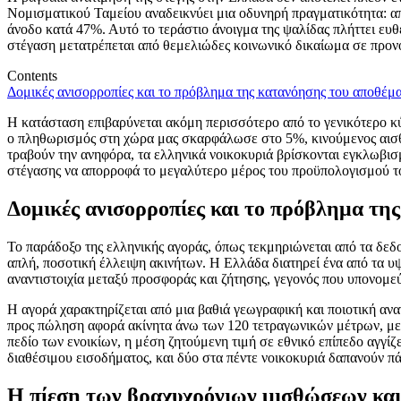
Νομισματικού Ταμείου αναδεικνύει μια οδυνηρή πραγματικότητα: απ
άνοδο κατά 47%. Αυτό το τεράστιο άνοιγμα της ψαλίδας πλήττει ευ
στέγαση μετατρέπεται από θεμελιώδες κοινωνικό δικαίωμα σε προνό
Contents
Δομικές ανισορροπίες και το πρόβλημα της κατανόησης του αποθέμ
Η κατάσταση επιβαρύνεται ακόμη περισσότερο από το γενικότερο κύ
ο πληθωρισμός στη χώρα μας σκαρφάλωσε στο 5%, κινούμενος αισθη
τραβούν την ανηφόρα, τα ελληνικά νοικοκυριά βρίσκονται εγκλωβισμ
στέγασης να απορροφά το μεγαλύτερο μέρος του προϋπολογισμού τ
Δομικές ανισορροπίες και το πρόβλημα τη
Το παράδοξο της ελληνικής αγοράς, όπως τεκμηριώνεται από τα δεδο
απλή, ποσοτική έλλειψη ακινήτων. Η Ελλάδα διατηρεί ένα από τα 
αναντιστοιχία μεταξύ προσφοράς και ζήτησης, γεγονός που υπονομεύ
Η αγορά χαρακτηρίζεται από μια βαθιά γεωγραφική και ποιοτική ανα
προς πώληση αφορά ακίνητα άνω των 120 τετραγωνικών μέτρων, με 
πεδίο των ενοικίων, η μέση ζητούμενη τιμή σε εθνικό επίπεδο αγγίζ
διαθέσιμου εισοδήματος, και δύο στα πέντε νοικοκυριά δαπανούν πά
Η πίεση των βραχυχρόνιων μισθώσεων και