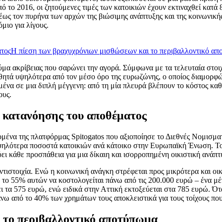
ό το 2016, οι ζητούμενες τιμές των κατοικιών έχουν εκτιναχθεί κατ
θέως τον πυρήνα των αρχών της βιώσιμης ανάπτυξης και της κοινωνικ
μιο για λίγους.
ατος
Η πίεση των βραχυχρόνιων μισθώσεων και το περιβαλλοντικό α
μα ακρίβειας που σαρώνει την αγορά. Σύμφωνα με τα τελευταία στοιχ
τά υψηλότερα από τον μέσο όρο της ευρωζώνης, ο οποίος διαμορφώθη
ένα σε μια διπλή μέγγενη: από τη μία πλευρά βλέπουν το κόστος καθ
ους.
ς κατανόησης του αποθέματος
μένα της πλατφόρμας Spitogatos που αξιοποίησε το Διεθνές Νομισματικ
υψηλότερα ποσοστά κατοικιών ανά κάτοικο στην Ευρωπαϊκή Ένωση. Το
ει κάθε προσπάθεια για μια δίκαιη και ισορροπημένη οικιστική ανάπτ
ντιστοιχία. Ενώ η κοινωνική ανάγκη στρέφεται προς μικρότερα και οικ
το 55% αυτών να κοστολογείται πάνω από τις 200.000 ευρώ – ένα μέ
ει τα 575 ευρώ, ενώ ειδικά στην Αττική εκτοξεύεται στα 785 ευρώ. Ότ
νω από το 40% των χρημάτων τους αποκλειστικά για τους τοίχους που
 το περιβαλλοντικό αποτύπωμα