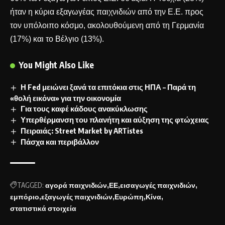
ήταν η κύρια εξαγωγέας παιχνιδιών από την Ε.Ε. προς
τον υπόλοιπο κόσμο, ακολουθούμενη από τη Γερμανία
(17%) και το Βέλγιο (13%).
You Might Also Like
Η Fed μειώνει ξανά τα επιτόκια στις ΗΠΑ – Παρά τη
«θολή εικόνα» για την οικονομία
Για τους καφέ κάδους ανακύκλωσης
Υπερθέρμανση του πλανήτη και αύξηση της φτώχειας
Πειραιάς: Street Market by ARTistes
Πάσχα και περιβάλλον
TAGGED:
αγορά παιχνιδιών
ΕΕ
εισαγωγές παιχνιδιών
εμπόριο
εξαγωγές παιχνιδιών
Ευρώπη
Κίνα
στατιστικά στοιχεία