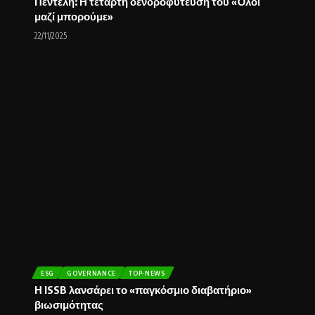
Πεντέλη: Η τέταρτη δενδροφύτευση του «Όλοι
μαζί μπορούμε»
22/11/2025
ESG
GOVERNANCE
TOP-NEWS
Η ISSB λανσάρει το «παγκόσμιο διαβατήριο»
βιωσιμότητας