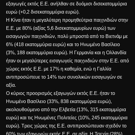
εξαγωγές εκτός Ε.Ε. ανήλθαν σε δυόμισι δισεκατομμύρια
ευρώ (+0,2 δισεκατομμύρια ευρώ).
Η Κίνα ήταν η μεγαλύτερη προμηθεύτρια παιχνιδιών στην
Ε.Ε. με 80% (αξίας 5,6 δισεκατομμυρίων ευρώ) των
εισαγωγών παιχνιδιών, πολύ μπροστά από το Βιετνάμ με
6% (418 εκατομμύρια ευρώ) και το Ηνωμένο Βασίλειο
(3%, 188 εκατομμύρια ευρώ). Η Γερμανία και η Ολλανδία
ήταν οι μεγαλύτερες εισαγωγείς παιχνιδιών στην Ε.Ε. από
χώρες εκτός Ε.Ε. με 17% η καθεμία, ενώ η Γαλλία
αντιπροσώπευε το 14% των συνολικών εισαγωγών σε
αξία.
Ο κύριος προορισμός εξαγωγών εκτός Ε.Ε. ήταν το
Ηνωμένο Βασίλειο (33%, 838 εκατομμύρια ευρώ),
ακολουθούμενο από την Ελβετία (13%, 315 εκατομμύρια
ευρώ) και τις Ηνωμένες Πολιτείες (10%, 245 εκατομμύρια
ευρώ). Τρεις χώρες της Ε.Ε. αντιπροσώπευαν σχεδόν το
60% των εξαγωγών εκτός Ε.Ε. σε αξία. Η Τσεχία (28%)