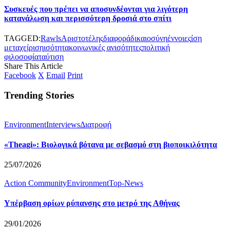
Συσκευές που πρέπει να αποσυνδέονται για λιγότερη
κατανάλωση και περισσότερη δροσιά στο σπίτι
TAGGED:
Rawls
Αριστοτέλης
διαφορά
δικαιοσύνη
έννοιες
ίση
μεταχείριση
ισότητα
κοινωνικές ανισότητες
πολιτική
φιλοσοφία
ταύτιση
Share This Article
Facebook
X
Email
Print
Trending Stories
Environment
Interviews
Διατροφή
«Theagi»: Βιολογικά βότανα με σεβασμό στη βιοποικιλότητα
25/07/2026
Action Community
Environment
Top-News
Υπέρβαση ορίων ρύπανσης στο μετρό της Αθήνας
29/01/2026