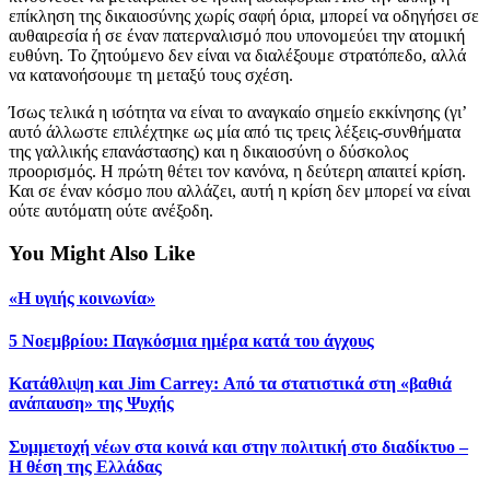
επίκληση της δικαιοσύνης χωρίς σαφή όρια, μπορεί να οδηγήσει σε
αυθαιρεσία ή σε έναν πατερναλισμό που υπονομεύει την ατομική
ευθύνη. Το ζητούμενο δεν είναι να διαλέξουμε στρατόπεδο, αλλά
να κατανοήσουμε τη μεταξύ τους σχέση.
Ίσως τελικά η ισότητα να είναι το αναγκαίο σημείο εκκίνησης (γι’
αυτό άλλωστε επιλέχτηκε ως μία από τις τρεις λέξεις-συνθήματα
της γαλλικής επανάστασης) και η δικαιοσύνη ο δύσκολος
προορισμός. Η πρώτη θέτει τον κανόνα, η δεύτερη απαιτεί κρίση.
Και σε έναν κόσμο που αλλάζει, αυτή η κρίση δεν μπορεί να είναι
ούτε αυτόματη ούτε ανέξοδη.
You Might Also Like
«Η υγιής κοινωνία»
5 Νοεμβρίου: Παγκόσμια ημέρα κατά του άγχους
Κατάθλιψη και Jim Carrey: Από τα στατιστικά στη «βαθιά
ανάπαυση» της Ψυχής
Συμμετοχή νέων στα κοινά και στην πολιτική στο διαδίκτυο –
Η θέση της Ελλάδας