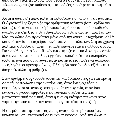
δικαιοσύνη βλέπει ανθρώπους μέσα σε συγκεκριμένα πλαίσια.
«
Suum cuique
» (σε καθένα ό,τι του αξίζει) προέτρεπε το ρωμαϊκό
δίκαιο.
Αυτή η διάκριση απασχολεί τη φιλοσοφία ήδη από την αρχαιότητα.
Ο Αριστοτέλης ξεχώριζε την αριθμητική ισότητα (ίσα μερίδια για
όλους) από τη γεωμετρική δικαιοσύνη, όπου το μερίδιο καθενός
αντιστοιχεί στη θέση, στη συνεισφορά ή στην ανάγκη του. Για τον
ίδιο, το άδικο δεν προκύπτει μόνο από την άνιση μεταχείριση, αλλά
και από την ίση μεταχείριση ανόμοιων περιπτώσεων. Στη σύγχρονη
πολιτική φιλοσοφία, αυτή η ένταση επανέρχεται με άλλους όρους.
Για παράδειγμα, ο John Rawls υποστήριξε ότι μια δίκαιη κοινωνία
δεν είναι εκείνη που απλώς εγγυάται τυπική ισότητα ευκαιριών,
αλλά εκείνη που οργανώνει τις ανισότητες έτσι ώστε να ωφελούν
τους λιγότερο προνομιούχους. Εδώ η δικαιοσύνη δεν εξαλείφει τη
διαφορά, αλλά τη ρυθμίζει.
Στην πράξη, η σύγκρουση ισότητας και δικαιοσύνης γίνεται ορατή
σε πλήθος πεδίων: Στην εκπαίδευση, όταν ίδιες εξετάσεις
εφαρμόζονται σε άνισες αφετηρίες. Στην εργασία, όταν ίσοι
κανόνες αγνοούν έμφυλες ή κοινωνικές ανισότητες. Στη
μεταναστευτική πολιτική, όταν η τυπική ισότητα απέναντι στον
νόμο συγκρούεται με την άνιση πραγματικότητα της ζωής.
Η υπεράσπιση της ισότητας χωρίς αναφορά στη δικαιοσύνη,
κινδυνεύει να μετατραπεί σε ηθική αδιαφορία. Από την άλλη, η