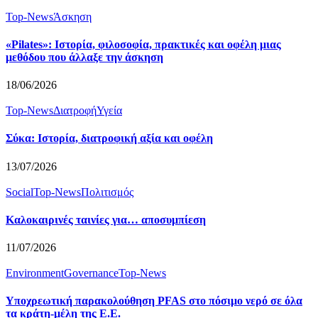
Top-News
Άσκηση
«Pilates»: Ιστορία, φιλοσοφία, πρακτικές και οφέλη μιας
μεθόδου που άλλαξε την άσκηση
18/06/2026
Top-News
Διατροφή
Υγεία
Σύκα: Ιστορία, διατροφική αξία και οφέλη
13/07/2026
Social
Top-News
Πολιτισμός
Καλοκαιρινές ταινίες για… αποσυμπίεση
11/07/2026
Environment
Governance
Top-News
Υποχρεωτική παρακολούθηση PFAS στο πόσιμο νερό σε όλα
τα κράτη-μέλη της Ε.Ε.