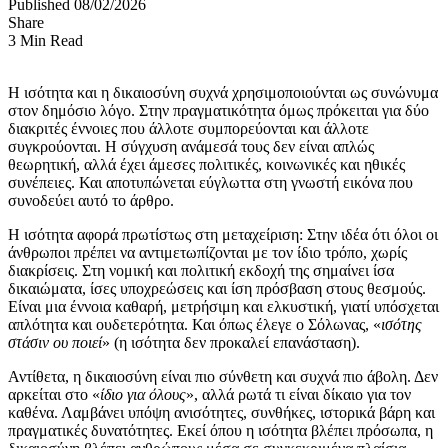
Published 08/02/2026
Share
3 Min Read
Η ισότητα και η δικαιοσύνη συχνά χρησιμοποιούνται ως συνώνυμα
στον δημόσιο λόγο. Στην πραγματικότητα όμως πρόκειται για δύο
διακριτές έννοιες που άλλοτε συμπορεύονται και άλλοτε
συγκρούονται. Η σύγχυση ανάμεσά τους δεν είναι απλώς
θεωρητική, αλλά έχει άμεσες πολιτικές, κοινωνικές και ηθικές
συνέπειες. Και αποτυπώνεται εύγλωττα στη γνωστή εικόνα που
συνοδεύει αυτό το άρθρο.
Η ισότητα αφορά πρωτίστως στη μεταχείριση: Στην ιδέα ότι όλοι οι
άνθρωποι πρέπει να αντιμετωπίζονται με τον ίδιο τρόπο, χωρίς
διακρίσεις. Στη νομική και πολιτική εκδοχή της σημαίνει ίσα
δικαιώματα, ίσες υποχρεώσεις και ίση πρόσβαση στους θεσμούς.
Είναι μια έννοια καθαρή, μετρήσιμη και ελκυστική, γιατί υπόσχεται
απλότητα και ουδετερότητα. Και όπως έλεγε ο Σόλωνας, «
ισότης
στάσιν ου ποιεί
» (η ισότητα δεν προκαλεί επανάσταση).
Αντίθετα, η δικαιοσύνη είναι πιο σύνθετη και συχνά πιο άβολη. Δεν
αρκείται στο «
ίδιο για όλους
», αλλά ρωτά τι είναι δίκαιο για τον
καθένα. Λαμβάνει υπόψη ανισότητες, συνθήκες, ιστορικά βάρη και
πραγματικές δυνατότητες. Εκεί όπου η ισότητα βλέπει πρόσωπα, η