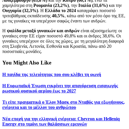
Λουξεμβούργο (63,8%)
και την
Κύπρο (60,1%)
, ενώ τα
χαμηλότερα στη
Ρουμανία (23,2%)
, την
Ιταλία (31,6%)
και την
Ουγγαρία (32,3%)
. Η
Ελλάδα το 2024
καταγράφει ποσοστό
τριτοβάθμιας εκπαίδευσης
40,5%
, κάτω από τον μέσο όρο της ΕΕ,
με τις γυναίκες να υπερέχουν σαφώς έναντι των ανδρών.
Η
ψαλίδα μεταξύ γυναικών και ανδρών
είναι αξιοσημείωτη: οι
γυναίκες στην ΕΕ είχαν ποσοστό 49,8% και οι άνδρες 38,6%. Οι
γυναίκες υπερέχουν σε όλες τις χώρες, με τη μεγαλύτερη διαφορά
στη Σλοβενία, Λετονία, Εσθονία και Κροατία, πάνω από 20
ποσοστιαίες μονάδες.
You Might Also Like
Η παγίδα της τελειότητας που σου κλέβει τη φωνή
Η Ευρωπαϊκή Ένωση εγκρίνει την απαγόρευση εισαγωγής
ρωσικού φυσικού αερίου έως το 2027
Τι είπε πραγματικά ο Έλον Μασκ στο Νταβός για εξωγήινους,
ενέργεια και το μέλλον του ανθρώπου
Νέα εποχή για την ελληνική ενέργεια: Chevron και Helleniq
Energy στο τιμόνι των θαλάσσιων ερευνών