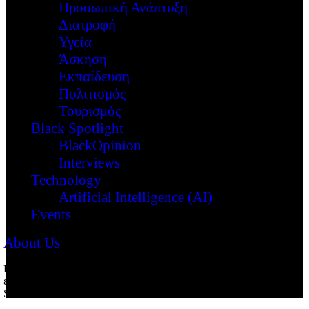
Προσωπική Ανάπτυξη
Διατροφή
Υγεία
Άσκηση
Εκπαίδευση
Πολιτισμός
Τουρισμός
Black Spotlight
BlackOpinion
Interviews
Technology
Artificial Intelligence (AI)
Events
About Us
Reading:
SDG 4: Ποιοτική εκπαίδευση και τριτοβάθμια
εκπαιδευτική επάρκεια στην ΕΕ
Share