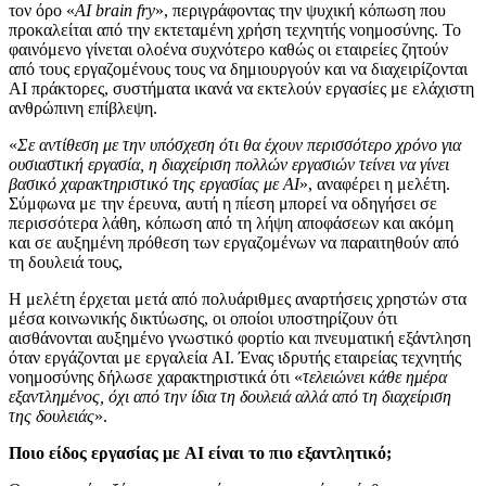
τον όρο «
AI brain fry
», περιγράφοντας την ψυχική κόπωση που
προκαλείται από την εκτεταμένη χρήση τεχνητής νοημοσύνης. Το
φαινόμενο γίνεται ολοένα συχνότερο καθώς οι εταιρείες ζητούν
από τους εργαζομένους τους να δημιουργούν και να διαχειρίζονται
AI πράκτορες, συστήματα ικανά να εκτελούν εργασίες με ελάχιστη
ανθρώπινη επίβλεψη.
«
Σε αντίθεση με την υπόσχεση ότι θα έχουν περισσότερο χρόνο για
ουσιαστική εργασία, η διαχείριση πολλών εργασιών τείνει να γίνει
βασικό χαρακτηριστικό της εργασίας με AΙ
», αναφέρει η μελέτη.
Σύμφωνα με την έρευνα, αυτή η πίεση μπορεί να οδηγήσει σε
περισσότερα λάθη, κόπωση από τη λήψη αποφάσεων και ακόμη
και σε αυξημένη πρόθεση των εργαζομένων να παραιτηθούν από
τη δουλειά τους,
Η μελέτη έρχεται μετά από πολυάριθμες αναρτήσεις χρηστών στα
μέσα κοινωνικής δικτύωσης, οι οποίοι υποστηρίζουν ότι
αισθάνονται αυξημένο γνωστικό φορτίο και πνευματική εξάντληση
όταν εργάζονται με εργαλεία AI. Ένας ιδρυτής εταιρείας τεχνητής
νοημοσύνης δήλωσε χαρακτηριστικά ότι «
τελειώνει κάθε ημέρα
εξαντλημένος, όχι από την ίδια τη δουλειά αλλά από τη διαχείριση
της δουλειάς
».
Ποιο είδος εργασίας με AI είναι το πιο εξαντλητικό;