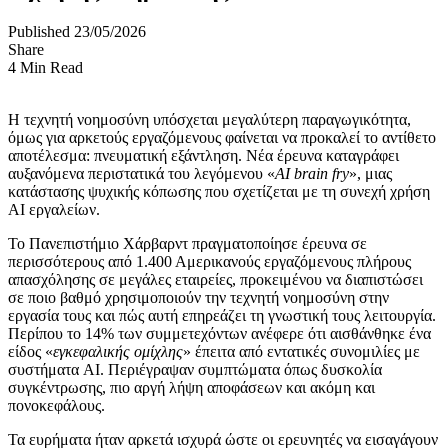
Published 23/05/2026
Share
4 Min Read
Η τεχνητή νοημοσύνη υπόσχεται μεγαλύτερη παραγωγικότητα,
όμως για αρκετούς εργαζόμενους φαίνεται να προκαλεί το αντίθετο
αποτέλεσμα: πνευματική εξάντληση. Νέα έρευνα καταγράφει
αυξανόμενα περιστατικά του λεγόμενου «
AI brain fry
», μιας
κατάστασης ψυχικής κόπωσης που σχετίζεται με τη συνεχή χρήση
AI εργαλείων.
Το Πανεπιστήμιο Χάρβαρντ πραγματοποίησε έρευνα σε
περισσότερους από 1.400 Αμερικανούς εργαζόμενους πλήρους
απασχόλησης σε μεγάλες εταιρείες, προκειμένου να διαπιστώσει
σε ποιο βαθμό χρησιμοποιούν την τεχνητή νοημοσύνη στην
εργασία τους και πώς αυτή επηρεάζει τη γνωστική τους λειτουργία.
Περίπου το 14% των συμμετεχόντων ανέφερε ότι αισθάνθηκε ένα
είδος «
εγκεφαλικής ομίχλης
» έπειτα από εντατικές συνομιλίες με
συστήματα AI. Περιέγραψαν συμπτώματα όπως δυσκολία
συγκέντρωσης, πιο αργή λήψη αποφάσεων και ακόμη και
πονοκεφάλους.
Τα ευρήματα ήταν αρκετά ισχυρά ώστε οι ερευνητές να εισαγάγουν