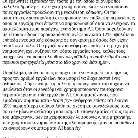
Οι ερευνητές εξέτασαν τον τρόπο με τον οποίο οι άνθρωποι
αλληλεπιδρούν με την τεχνητή νοημοσύνη, ώστε να εντοπίσουν
ποιες εργασίες προκαλούν τη μεγαλύτερη κόπωση. Οι πιο
απαιτητικές δραστηριότητες αφορούσαν την επίβλεψη: περιπτώσεις
όπου οι εργαζόμενοι έπρεπε να παρακολουθούν και να ελέγχουν τα
αποτελέσματα που παρήγαγε ένα σύστημα AI. Όσοι ασχολούνταν
με τέτοιου είδους παρακολούθηση ανέφεραν κατά 12% υψηλότερα
επίπεδα πνευματικής κόπωσης σε σύγκριση με όσους δεν είχαν
αντίστοιχο ρόλο. Οι εργαζόμενοι ανέφεραν επίσης ότι η τεχνητή
νοημοσύνη έχει αυξήσει τον φόρτο εργασίας τους, καθώς τους
υποχρεώνει να παρακολουθούν «
περισσότερα αποτελέσματα από
περισσότερα εργαλεία μέσα στο ίδιο χρονικό διάστημα
».
Παράλληλα, φαίνεται πως υπάρχει και ένα «σημείο καμπής» ως
προς τον αριθμό εργαλείων που μπορεί να διαχειριστεί ένας
άνθρωπος. Σύμφωνα με τη μελέτη, η παραγωγικότητα άρχισε να
μειώνεται όταν οι εργαζόμενοι χρησιμοποιούσαν ταυτόχρονα
περισσότερα από τρία εργαλεία AI. Οι συμμετέχοντες που
εμφάνιζαν συμπτώματα «
brain fry
» ανέφεραν επίσης ότι έκαναν
39% περισσότερα σοβαρά λάθη σε σχέση με συναδέλφους τους
που δεν βίωναν αντίστοιχη κόπωση. Οι επαγγελματίες στους τομείς
του μάρκετινγκ, των επιχειρησιακών λειτουργιών, της μηχανικής,
των χρηματοοικονομικών και της πληροφορικής ήταν οι πιο πιθανό
να αναφέρουν συμπτώματα AI brain fry.