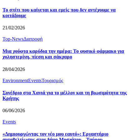
Το σπίτι που καίγεται και εμείς που δεν αντέχουμε να
κοιτάξουμε
21/02/2026
Top-News
Διατροφή
Μια χούφτα καρύδια την ημέρα: Το φυσικό φάρμακο για
χοληστερίνη, πίεση και σάκχαρο
28/04/2026
Environment
Events
Τουρισμός
Συνέδριο στα Χανιά για το μέλλον και τη βιωσιμότητα της
Κρήτης
06/06/2026
Events
«Δημιουργώντας τον νέο μου εαυτό»: Εργαστήριο
αυτοβελτίωσης στον δήμο Μοσχάτου – Ταύρου