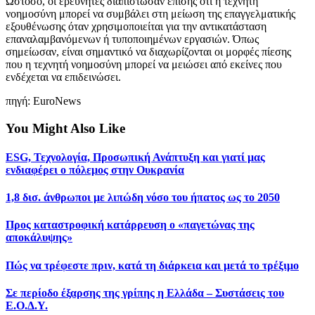
Ωστόσο, οι ερευνητές διαπίστωσαν επίσης ότι η τεχνητή
νοημοσύνη μπορεί να συμβάλει στη μείωση της επαγγελματικής
εξουθένωσης όταν χρησιμοποιείται για την αντικατάσταση
επαναλαμβανόμενων ή τυποποιημένων εργασιών. Όπως
σημείωσαν, είναι σημαντικό να διαχωρίζονται οι μορφές πίεσης
που η τεχνητή νοημοσύνη μπορεί να μειώσει από εκείνες που
ενδέχεται να επιδεινώσει.
πηγή: EuroNews
You Might Also Like
ESG, Τεχνολογία, Προσωπική Ανάπτυξη και γιατί μας
ενδιαφέρει ο πόλεμος στην Ουκρανία
1,8 δισ. άνθρωποι με λιπώδη νόσο του ήπατος ως το 2050
Προς καταστροφική κατάρρευση ο «παγετώνας της
αποκάλυψης»
Πώς να τρέφεστε πριν, κατά τη διάρκεια και μετά το τρέξιμο
Σε περίοδο έξαρσης της γρίπης η Ελλάδα – Συστάσεις του
Ε.Ο.Δ.Υ.