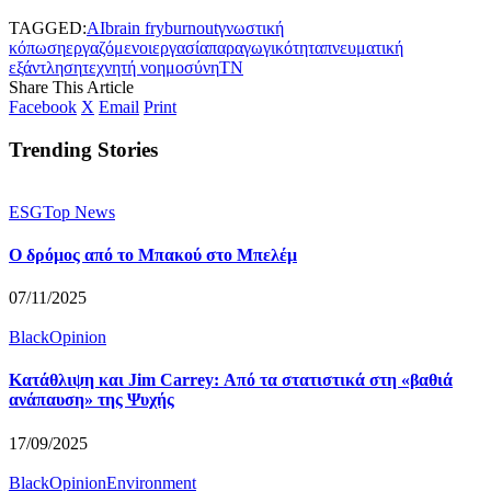
TAGGED:
AI
brain fry
burnout
γνωστική
κόπωση
εργαζόμενοι
εργασία
παραγωγικότητα
πνευματική
εξάντληση
τεχνητή νοημοσύνη
ΤΝ
Share This Article
Facebook
X
Email
Print
Trending Stories
ESG
Top News
Ο δρόμος από το Μπακού στο Μπελέμ
07/11/2025
BlackOpinion
Κατάθλιψη και Jim Carrey: Από τα στατιστικά στη «βαθιά
ανάπαυση» της Ψυχής
17/09/2025
BlackOpinion
Environment