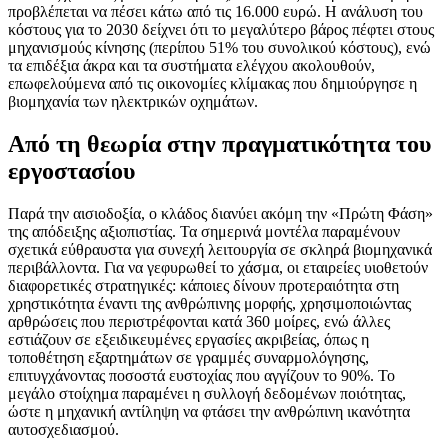
προβλέπεται να πέσει κάτω από τις 16.000 ευρώ. Η ανάλυση του
κόστους για το 2030 δείχνει ότι το μεγαλύτερο βάρος πέφτει στους
μηχανισμούς κίνησης (περίπου 51% του συνολικού κόστους), ενώ
τα επιδέξια άκρα και τα συστήματα ελέγχου ακολουθούν,
επωφελούμενα από τις οικονομίες κλίμακας που δημιούργησε η
βιομηχανία των ηλεκτρικών οχημάτων.
Από τη θεωρία στην πραγματικότητα του
εργοστασίου
Παρά την αισιοδοξία, ο κλάδος διανύει ακόμη την «Πρώτη Φάση»
της απόδειξης αξιοπιστίας. Τα σημερινά μοντέλα παραμένουν
σχετικά εύθραυστα για συνεχή λειτουργία σε σκληρά βιομηχανικά
περιβάλλοντα. Για να γεφυρωθεί το χάσμα, οι εταιρείες υιοθετούν
διαφορετικές στρατηγικές: κάποιες δίνουν προτεραιότητα στη
χρηστικότητα έναντι της ανθρώπινης μορφής, χρησιμοποιώντας
αρθρώσεις που περιστρέφονται κατά 360 μοίρες, ενώ άλλες
εστιάζουν σε εξειδικευμένες εργασίες ακριβείας, όπως η
τοποθέτηση εξαρτημάτων σε γραμμές συναρμολόγησης,
επιτυγχάνοντας ποσοστά ευστοχίας που αγγίζουν το 90%. Το
μεγάλο στοίχημα παραμένει η συλλογή δεδομένων ποιότητας,
ώστε η μηχανική αντίληψη να φτάσει την ανθρώπινη ικανότητα
αυτοσχεδιασμού.