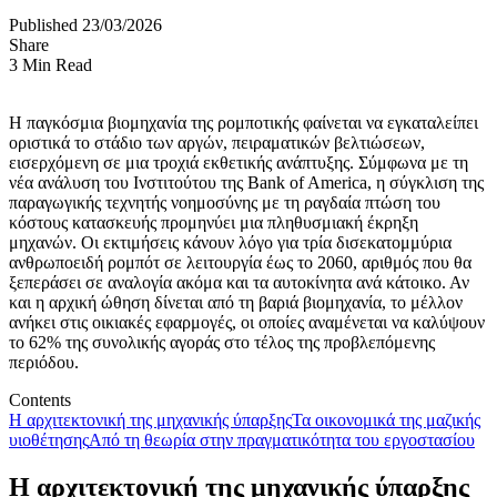
Published 23/03/2026
Share
3 Min Read
Η παγκόσμια βιομηχανία της ρομποτικής φαίνεται να εγκαταλείπει
οριστικά το στάδιο των αργών, πειραματικών βελτιώσεων,
εισερχόμενη σε μια τροχιά εκθετικής ανάπτυξης. Σύμφωνα με τη
νέα ανάλυση του Ινστιτούτου της Bank of America, η σύγκλιση της
παραγωγικής τεχνητής νοημοσύνης με τη ραγδαία πτώση του
κόστους κατασκευής προμηνύει μια πληθυσμιακή έκρηξη
μηχανών. Οι εκτιμήσεις κάνουν λόγο για τρία δισεκατομμύρια
ανθρωποειδή ρομπότ σε λειτουργία έως το 2060, αριθμός που θα
ξεπεράσει σε αναλογία ακόμα και τα αυτοκίνητα ανά κάτοικο. Αν
και η αρχική ώθηση δίνεται από τη βαριά βιομηχανία, το μέλλον
ανήκει στις οικιακές εφαρμογές, οι οποίες αναμένεται να καλύψουν
το 62% της συνολικής αγοράς στο τέλος της προβλεπόμενης
περιόδου.
Contents
Η αρχιτεκτονική της μηχανικής ύπαρξης
Τα οικονομικά της μαζικής
υιοθέτησης
Από τη θεωρία στην πραγματικότητα του εργοστασίου
Η αρχιτεκτονική της μηχανικής ύπαρξης