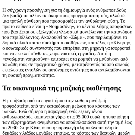
Η σύγχρονη προσέγγιση για τη δημιουργία ενός ανθρωποειδούς
δεν βασίζεται πλέον σε άκαμπτους προγραμματισμούς, αλλά σε
μια τριπλή σύνθεση που προσομοιάζει την ανθρώπινη φύση. Το
πρώτο επίπεδο είναι η «Νοημοσύνη», το κέντρο λήψης αποφάσεων
που βασίζεται σε εξελιγμένα γλωσσικά μοντέλα για την κατανόηση
του περιβάλλοντος. Ακολουθεί το «Σώμα», που περιλαμβάνει τα
δομικά υλικά και τα συστήματα αισθήσεων, και τέλος η «Κίνηση»,
ο εσωτερικός συντονιστής που επιτρέπει στη μηχανή να ισορροπεί
και να εκτελεί σύνθετες χειρωνακτικές εργασίες. Αυτή η
«ενσώματη νοημοσύνη» επιτρέπει στα ρομπότ να μαθαίνουν από
τα λάθη τους σε πραγματικό χρόνο, μετατρέποντάς τα από απλούς
εκτελεστές εντολών σε αυτόνομες οντότητες που αντιλαμβάνονται
τη φυσική πραγματικότητα.
Τα οικονομικά της μαζικής υιοθέτησης
Η μετάβαση από τα εργαστήρια στην καθημερινή ζωή
τροφοδοτείται από την κατακόρυφη μείωση του κόστους των
υλικών. Ενώ σήμερα η παραγωγή ενός εξελιγμένου
ανθρωποειδούς κυμαίνεται γύρω στις 95.000 ευρώ, η τυποποίηση
των εξαρτημάτων αναμένεται να υποδιπλασιάσει αυτή την τιμή έως
το 2030. Στην Κίνα, όπου η παραγωγή κλιμακώνεται ήδη σε
δεκάδες χιλιάδες μονάδες ετησίως, το κόστος των βασικών μερών