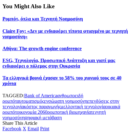
You Might Also Like
Ρομπότ, όπλα και Τεχνητή Νοημοσύνη
Claire Foy: «Δεν με ενδιαφέρει τίποτα φτιαγμένο με τεχνητή
νοημοσύνη»
Αθήνα: The growth engine conference
ESG, Τεχνολογία, Προσωπική Ανάπτυξη και γιατί μας
ενδιαφέρει ο πόλεμος στην Ουκρανία
Τα ελληνικά βουνά έχασαν το 58% του χιονιού τους σε 40
χρόνια
TAGGED:
Bank of America
ανθρωποειδή
ρομπότ
αυτοματισμός
ενσώματη νοημοσύνη
επενδύσεις στην
τεχνολογία
κόστος παραγωγής
μελλοντική τεχνολογία
οικιακά
ρομπότ
οικονομία 2060
ρομποτική βιομηχανία
τεχνητή
νοημοσύνη
ψηφιακή μετάβαση
Share This Article
Facebook
X
Email
Print