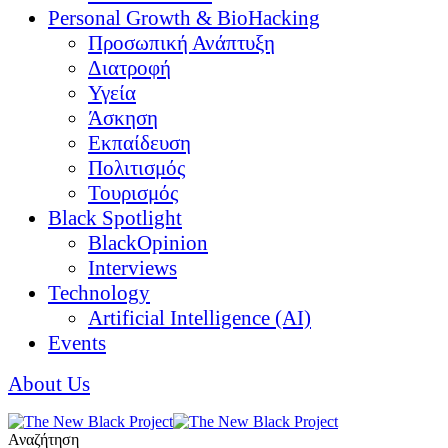
Personal Growth & BioHacking
Προσωπική Ανάπτυξη
Διατροφή
Υγεία
Άσκηση
Εκπαίδευση
Πολιτισμός
Τουρισμός
Black Spotlight
BlackOpinion
Interviews
Technology
Artificial Intelligence (AI)
Events
About Us
Αναζήτηση