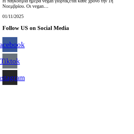
Η παγκόσμια ημέρα vegan γιορτάζεται κάθε χρόνο την 1η
Νοεμβρίου. Οι vegan…
01/11/2025
Follow US on Social Media
acebook
Tiktok
nstagram