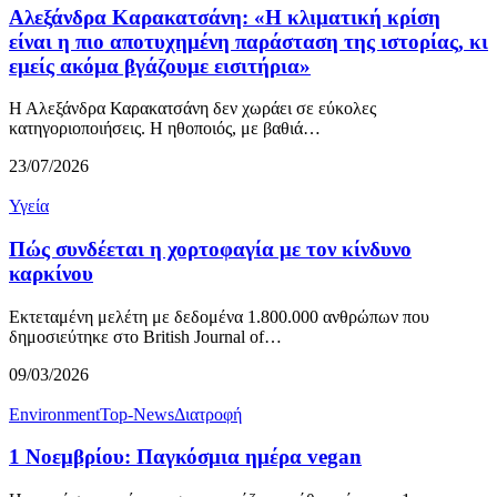
Αλεξάνδρα Καρακατσάνη: «Η κλιματική κρίση
είναι η πιο αποτυχημένη παράσταση της ιστορίας, κι
εμείς ακόμα βγάζουμε εισιτήρια»
Η Αλεξάνδρα Καρακατσάνη δεν χωράει σε εύκολες
κατηγοριοποιήσεις. Η ηθοποιός, με βαθιά…
23/07/2026
Υγεία
Πώς συνδέεται η χορτοφαγία με τον κίνδυνο
καρκίνου
Εκτεταμένη μελέτη με δεδομένα 1.800.000 ανθρώπων που
δημοσιεύτηκε στο British Journal of…
09/03/2026
Environment
Top-News
Διατροφή
1 Νοεμβρίου: Παγκόσμια ημέρα vegan