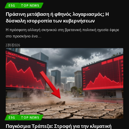
ESG
TOP NEWS
Πράσινη μετάβαση ή φθηνός λογαριασμός; Η
δύσκολη ισορροπία των κυβερνήσεων
Η πρόσφατη αλλαγή σκηνικού στη βρετανική πολιτική ηγεσία έφερε
στο προσκήνιο ένα…
27/07/2026
ESG
TOP NEWS
Παγκόσμια Τράπεζα: Στροφή για την κλιματική