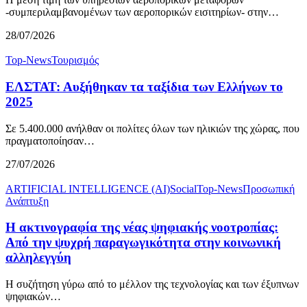
-συμπεριλαμβανομένων των αεροπορικών εισιτηρίων- στην…
28/07/2026
Top-News
Τουρισμός
ΕΛΣΤΑΤ: Αυξήθηκαν τα ταξίδια των Ελλήνων το
2025
Σε 5.400.000 ανήλθαν οι πολίτες όλων των ηλικιών της χώρας, που
πραγματοποίησαν…
27/07/2026
ARTIFICIAL INTELLIGENCE (AI)
Social
Top-News
Προσωπική
Ανάπτυξη
Η ακτινογραφία της νέας ψηφιακής νοοτροπίας:
Από την ψυχρή παραγωγικότητα στην κοινωνική
αλληλεγγύη
Η συζήτηση γύρω από το μέλλον της τεχνολογίας και των έξυπνων
ψηφιακών…