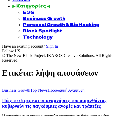
▶ Κατηγορίες ◀
ESG
Business Growth
Personal Growth & BioHacking
Black Spotlight
Technology
Have an existing account?
Sign In
Follow US
© The New Black Project. IKAROS Creative Solutions. All Rights
Reserved.
Ετικέτα:
λήψη αποφάσεων
Business Growth
Top-News
Προσωπική Ανάπτυξη
Πώς το στρες και οι αναμνήσεις του παρελθόντος
κυβερνούν τις παγκόσμιες αγορές και τράπεζες
Η επιστήμη των συμπεριφορικών οικονομικών βρίσκεται σε ένα