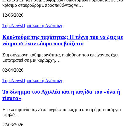
κρίσιμο σταυροδρόμι, προσπαθώντας να…
12/06/2026
Top-News
Προσωπική Ανάπτυξη
Κουλτούρα της ταχύτητας: Η τέχνη του να ζεις με
νόημα σε έναν κόσμο που βιάζεται
Στη σύγχρονη καθημερινότητα, η αίσθηση του επείγοντος έχει
μετατραπεί σε μια κυρίαρχη…
02/04/2026
Top-News
Προσωπική Ανάπτυξη
Το δίλημμα του Αχιλλέα και η παγίδα του «όλα ή
τίποτα»
Η τελειομανία συχνά περιγράφεται ως μια αρετή ή μια τάση για
υψηλά…
27/03/2026