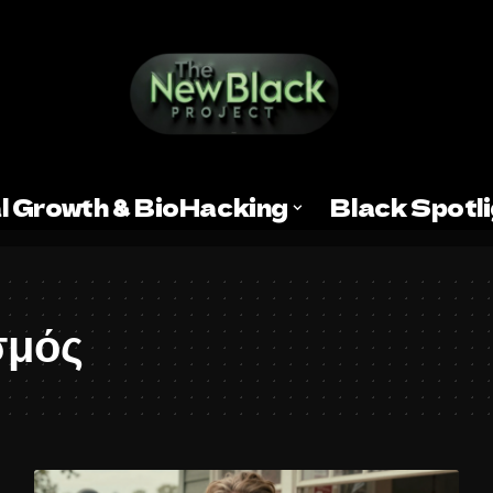
l Growth & BioHacking
Black Spotl
σμός