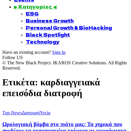
▶ Κατηγορίες ◀
ESG
Business Growth
Personal Growth & BioHacking
Black Spotlight
Technology
Have an existing account?
Sign In
Follow US
© The New Black Project. IKAROS Creative Solutions. All Rights
Reserved.
Ετικέτα:
καρδιαγγειακά
επεισόδια διατροφή
Top-News
Διατροφή
Υγεία
Ωρολογιακή βόμβα στο πιάτο μας: Τα χημικά που
συνδέουν τα τυποποιημένα τρόφιμα με εμφράγματα