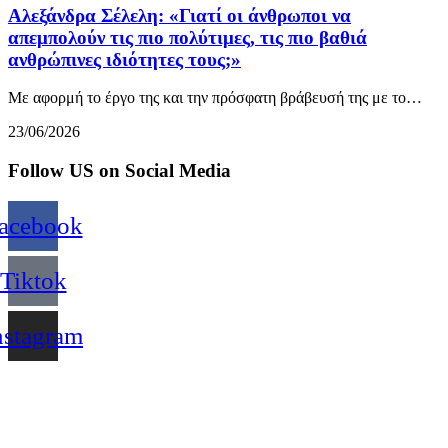
Αλεξάνδρα Σέλελη: «Γιατί οι άνθρωποι να
απεμπολούν τις πιο πολύτιμες, τις πιο βαθιά
ανθρώπινες ιδιότητες τους;»
Με αφορμή το έργο της και την πρόσφατη βράβευσή της με το…
23/06/2026
Follow US on Social Media
acebook
Tiktok
nstagram