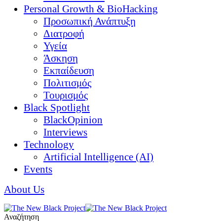
Personal Growth & BioHacking
Προσωπική Ανάπτυξη
Διατροφή
Υγεία
Άσκηση
Εκπαίδευση
Πολιτισμός
Τουρισμός
Black Spotlight
BlackOpinion
Interviews
Technology
Artificial Intelligence (AI)
Events
About Us
Αναζήτηση