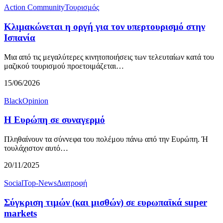
Action Community
Τουρισμός
Κλιμακώνεται η οργή για τον υπερτουρισμό στην
Ισπανία
Μια από τις μεγαλύτερες κινητοποιήσεις των τελευταίων κατά του
μαζικού τουρισμού προετοιμάζεται…
15/06/2026
BlackOpinion
Η Ευρώπη σε συναγερμό
Πληθαίνουν τα σύννεφα του πολέμου πάνω από την Ευρώπη. Ή
τουλάχιστον αυτό…
20/11/2025
Social
Top-News
Διατροφή
Σύγκριση τιμών (και μισθών) σε ευρωπαϊκά super
markets