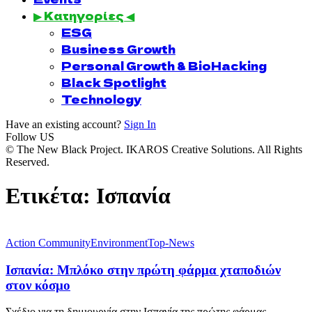
▶ Κατηγορίες ◀
ESG
Business Growth
Personal Growth & BioHacking
Black Spotlight
Technology
Have an existing account?
Sign In
Follow US
© The New Black Project. IKAROS Creative Solutions. All Rights
Reserved.
Ετικέτα:
Ισπανία
Action Community
Environment
Top-News
Ισπανία: Μπλόκο στην πρώτη φάρμα χταποδιών
στον κόσμο
Σχέδιο για τη δημιουργία στην Ισπανία της πρώτης φάρμας