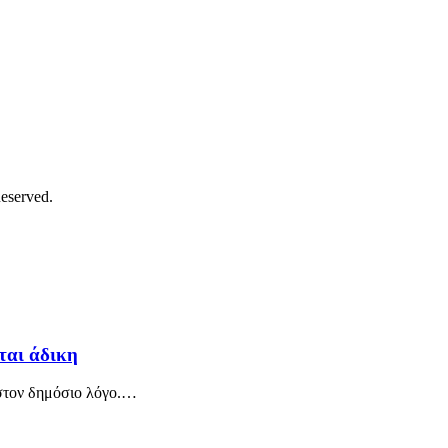
eserved.
εται άδικη
 στον δημόσιο λόγο.…