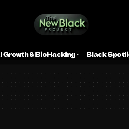
l Growth & BioHacking
Black Spotl