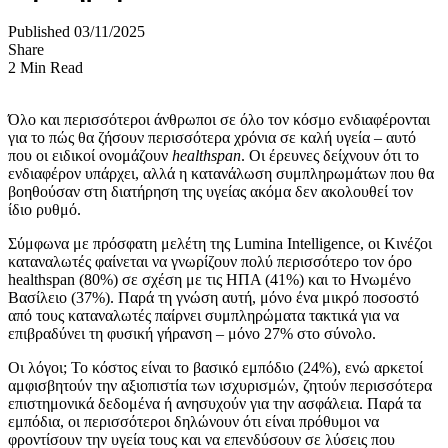
Published 03/11/2025
Share
2 Min Read
Όλο και περισσότεροι άνθρωποι σε όλο τον κόσμο ενδιαφέρονται
για το πώς θα ζήσουν περισσότερα χρόνια σε καλή υγεία – αυτό
που οι ειδικοί ονομάζουν
healthspan
. Οι έρευνες δείχνουν ότι το
ενδιαφέρον υπάρχει, αλλά η κατανάλωση συμπληρωμάτων που θα
βοηθούσαν στη διατήρηση της υγείας ακόμα δεν ακολουθεί τον
ίδιο ρυθμό.
Σύμφωνα με πρόσφατη μελέτη της Lumina Intelligence, οι Κινέζοι
καταναλωτές φαίνεται να γνωρίζουν πολύ περισσότερο τον όρο
healthspan (80%) σε σχέση με τις ΗΠΑ (41%) και το Ηνωμένο
Βασίλειο (37%). Παρά τη γνώση αυτή, μόνο ένα μικρό ποσοστό
από τους καταναλωτές παίρνει συμπληρώματα τακτικά για να
επιβραδύνει τη φυσική γήρανση – μόνο 27% στο σύνολο.
Οι λόγοι; Το κόστος είναι το βασικό εμπόδιο (24%), ενώ αρκετοί
αμφισβητούν την αξιοπιστία των ισχυρισμών, ζητούν περισσότερα
επιστημονικά δεδομένα ή ανησυχούν για την ασφάλεια. Παρά τα
εμπόδια, οι περισσότεροι δηλώνουν ότι είναι πρόθυμοι να
φροντίσουν την υγεία τους και να επενδύσουν σε λύσεις που