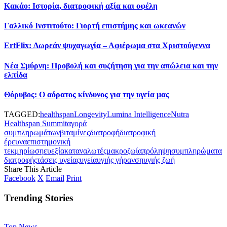
Κακάο: Ιστορία, διατροφική αξία και οφέλη
Γαλλικό Ινστιτούτο: Γιορτή επιστήμης και ωκεανών
ErtFlix: Δωρεάν ψυχαγωγία – Αφιέρωμα στα Χριστούγεννα
Νέα Σμύρνη: Προβολή και συζήτηση για την απώλεια και την
ελπίδα
Θόρυβος: Ο αόρατος κίνδυνος για την υγεία μας
TAGGED:
healthspan
Longevity
Lumina Intelligence
Nutra
Healthspan Summit
αγορά
συμπληρωμάτων
βιταμίνες
διατροφή
διατροφική
έρευνα
επιστημονική
τεκμηρίωση
ευεξία
καταναλωτές
μακροζωία
πρόληψη
συμπληρώματα
διατροφής
τάσεις υγείας
υγεία
υγιής γήρανση
υγιής ζωή
Share This Article
Facebook
X
Email
Print
Trending Stories
Top News