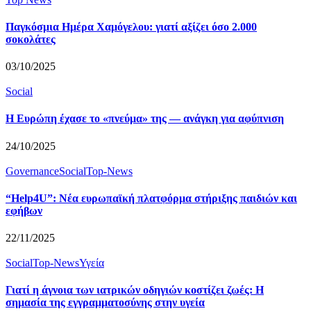
Παγκόσμια Ημέρα Χαμόγελου: γιατί αξίζει όσο 2.000
σοκολάτες
03/10/2025
Social
Η Ευρώπη έχασε το «πνεύμα» της — ανάγκη για αφύπνιση
24/10/2025
Governance
Social
Top-News
“Help4U”: Νέα ευρωπαϊκή πλατφόρμα στήριξης παιδιών και
εφήβων
22/11/2025
Social
Top-News
Υγεία
Γιατί η άγνοια των ιατρικών οδηγιών κοστίζει ζωές: Η
σημασία της εγγραμματοσύνης στην υγεία