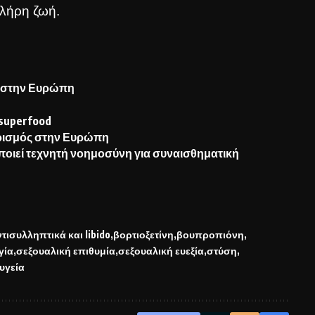
 πλήρη ζωή.
ς στην Ευρώπη
superfood
ορισμός στην Ευρώπη
ποιεί τεχνητή νοημοσύνη για συναισθηματική
ντισυλληπτικά και libido
βορτιοξετίνη
βουπροπιόνη
γία
σεξουαλική επιθυμία
σεξουαλική ευεξία
στύση
υγεία