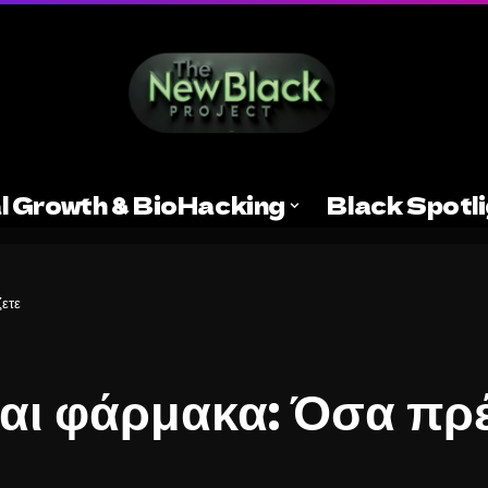
l Growth & BioHacking
Black Spotl
ζετε
και φάρμακα: Όσα πρέ