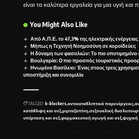
είναι τα καλύτερα εργαλεία για μια υγιή και
You Might Also Like
Από Α.Π.Ε. το 47,3% της ηλεκτρικής ενέργεια
Μήπως η Τεχνητή Νοημοσύνη σε κοροϊδεύει;
Η δύναμη των φασολιών: Το πιο υποτιμημένο 
Βουλγαρία: Ο πιο προσιτός τουριστικός προ
Ηνωμένο Βασίλειο: Ένας στους τρεις χρησιμο
υποστήριξη και συνομιλία
TAGGED:
b-blockers
αντικαταθλιπτικά παρενέργειες
α
κατάθλιψη και σεξ
μιρταζαπίνη
σεξουαλική δυσλειτουρ
υπέρταση και σεξ
φαρμακευτική αγωγή και σεξ
ψυχική 