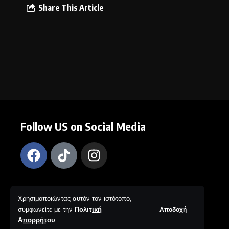
Share This Article
Follow US on Social Media
Χρησιμοποιώντας αυτόν τον ιστότοπο,
© The New Black Project. Web Design by IKAROS Creative
Αποδοχή
συμφωνείτε με την
Πολιτική
Solutions. All Rights Reserved.
Απορρήτου
.