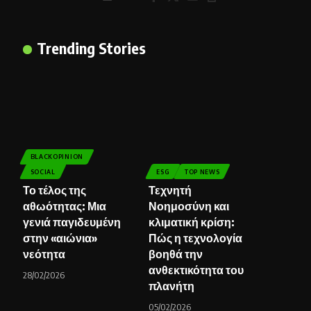
Trending Stories
BLACKOPINION
SOCIAL
ESG
TOP NEWS
Το τέλος της
Τεχνητή
αθωότητας: Μια
Νοημοσύνη και
γενιά παγιδευμένη
κλιματική κρίση:
στην «αιώνια»
Πώς η τεχνολογία
νεότητα
βοηθά την
ανθεκτικότητα του
28/02/2026
πλανήτη
05/02/2026