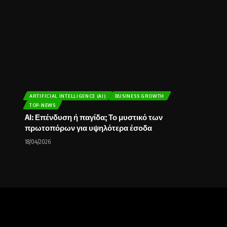
ARTIFICIAL INTELLIGENCE (AI)
BUSINESS GROWTH
TOP-NEWS
AI: Επένδυση ή παγίδα; Το μυστικό των
πρωτοπόρων για υψηλότερα έσοδα
18/04/2026