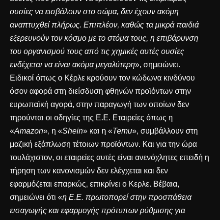
ουσίες να εισβάλουν στο σώμα, δεν έχουν ακόμη
αναπτυχθεί πλήρως. Επιπλέον, καθώς τα μικρά παιδιά
εξερευνούν τον κόσμο με το στόμα τους, η επιβάρυνση
του οργανισμού τους από τις χημικές αυτές ουσίες
ενδέχεται να είναι ακόμα μεγαλύτερη
», σημειώνει.
Ειδικοί όπως ο Κέρλε κρούουν τον κώδωνα κινδύνου
όσον αφορά στη διείσδυση φθηνών προϊόντων στην
ευρωπαϊκή αγορά, στην παραγωγή των οποίων δεν
τηρούνται οι οδηγίες της Ε.Ε. Εταιρείες όπως η
«
Amazon
», η «
Shein
» και η «
Temu
», συμβάλλουν στη
μαζική εξάπλωση τέτοιων προϊόντων. Και για την ώρα
τουλάχιστον, οι εταιρείες αυτές είναι ανενόχλητες επειδή η
τήρηση των κανονισμών δεν ελέγχεται και δεν
εφαρμόζεται επαρκώς, επικρίνει ο Κερλε. Βέβαια,
σημειώνει ότι «
η Ε.Ε. πρωτοπορεί στην προσπάθεια
εισαγωγής και εφαρμογής πρότυπων ρύθμισης για