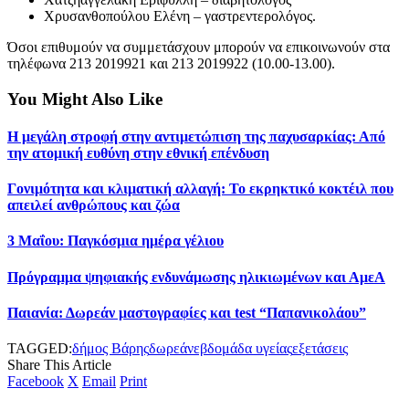
Χρυσανθοπούλου Ελένη – γαστρεντερολόγος.
Όσοι επιθυμούν να συμμετάσχουν μπορούν να επικοινωνούν στα
τηλέφωνα 213 2019921 και 213 2019922 (10.00-13.00).
You Might Also Like
Η μεγάλη στροφή στην αντιμετώπιση της παχυσαρκίας: Από
την ατομική ευθύνη στην εθνική επένδυση
Γονιμότητα και κλιματική αλλαγή: Το εκρηκτικό κοκτέιλ που
απειλεί ανθρώπους και ζώα
3 Μαΐου: Παγκόσμια ημέρα γέλιου
Πρόγραμμα ψηφιακής ενδυνάμωσης ηλικιωμένων και ΑμεΑ
Παιανία: Δωρεάν μαστογραφίες και test “Παπανικολάου”
TAGGED:
δήμος Βάρης
δωρεάν
εβδομάδα υγείας
εξετάσεις
Share This Article
Facebook
X
Email
Print