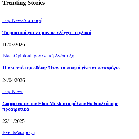
Trending Stories
Top-News
Διατροφή
Το μυστικό για να μην σε ελέγχει το γλυκό
10/03/2026
BlackOpinion
Προσωπική Ανάπτυξη
Πίσω από την οθόνη: Όταν το κινητό γίνεται καταφύγιο
24/04/2026
Top-News
Σύμφωνα με τον Elon Musk στο μέλλον θα δουλεύουμε
προαιρετικά
22/11/2025
Events
Διατροφή