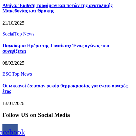
Αθήνα: Έκθεση τροφίμων και ποτών της ανατολικής
Μακεδονίας και Θράκης
21/10/2025
Social
Top News
Παγκόσμια Ημέρα της Γυναίκας: Ένας αγώνας που
συνεχίζεται
08/03/2025
ESG
Top News
Οι ωκεανοί έσπασαν ρεκόρ θερμοκρασίας για ένατο συνεχές
έτος
13/01/2026
Follow US on Social Media
acebook