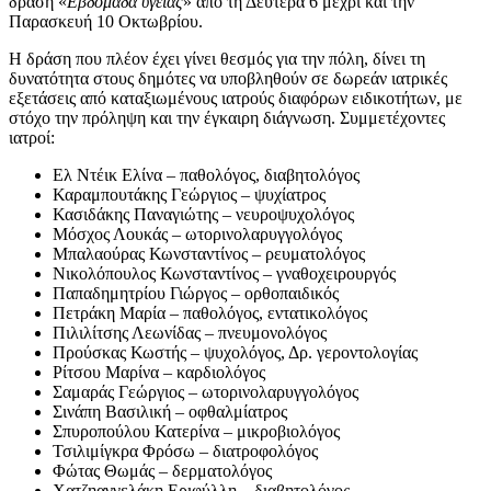
δράση «
Εβδομάδα υγείας
» από τη Δευτέρα 6 μέχρι και την
Παρασκευή 10 Οκτωβρίου.
Η δράση που πλέον έχει γίνει θεσμός για την πόλη, δίνει τη
δυνατότητα στους δημότες να υποβληθούν σε δωρεάν ιατρικές
εξετάσεις από καταξιωμένους ιατρούς διαφόρων ειδικοτήτων, με
στόχο την πρόληψη και την έγκαιρη διάγνωση. Συμμετέχοντες
ιατροί:
Ελ Ντέικ Ελίνα – παθολόγος, διαβητολόγος
Καραμπουτάκης Γεώργιος – ψυχίατρος
Κασιδάκης Παναγιώτης – νευροψυχολόγος
Μόσχος Λουκάς – ωτορινολαρυγγολόγος
Μπαλαούρας Κωνσταντίνος – ρευματολόγος
Νικολόπουλος Κωνσταντίνος – γναθοχειρουργός
Παπαδημητρίου Γιώργος – ορθοπαιδικός
Πετράκη Μαρία – παθολόγος, εντατικολόγος
Πιλιλίτσης Λεωνίδας – πνευμονολόγος
Προύσκας Κωστής – ψυχολόγος, Δρ. γεροντολογίας
Ρίτσου Μαρίνα – καρδιολόγος
Σαμαράς Γεώργιος – ωτορινολαρυγγολόγος
Σινάπη Βασιλική – οφθαλμίατρος
Σπυροπούλου Κατερίνα – μικροβιολόγος
Τσιλιμίγκρα Φρόσω – διατροφολόγος
Φώτας Θωμάς – δερματολόγος
Χατζηαγγελάκη Εριφύλλη – διαβητολόγος