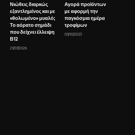
Νιώθεις διαρκώς
Αγορά προϊόντων
εξαντλημένος και με
με αφορμή την
«θολωμένο» μυαλό;
παγκόσμια ημέρα
Το αόρατο σημάδι
τροφίμων
που δείχνει έλλειψη
03/10/2025
Β12
21/07/2026