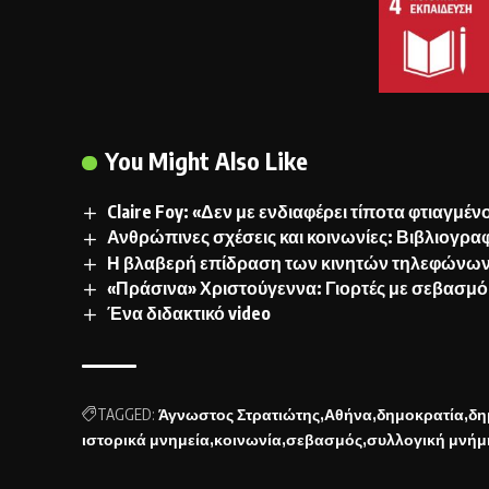
You Might Also Like
Claire Foy: «Δεν με ενδιαφέρει τίποτα φτιαγμέ
Ανθρώπινες σχέσεις και κοινωνίες: Βιβλιογρα
Η βλαβερή επίδραση των κινητών τηλεφώνων σ
«Πράσινα» Χριστούγεννα: Γιορτές με σεβασμό
Ένα διδακτικό video
TAGGED:
Άγνωστος Στρατιώτης
Αθήνα
δημοκρατία
δη
ιστορικά μνημεία
κοινωνία
σεβασμός
συλλογική μνήμ