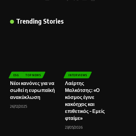
Trending Stories
ESG
TOP NEWS
INTERVIEWS
Νέοι κανόνες για να
Λαέρτης
σωθεί η ευρωπαϊκή
Μαλκότσης: «Ο
ανακύκλωση
κόσμος έγινε
κακόηχος και
26/12/2025
επιθετικός – Εμείς
φταίμε»
23/05/2026