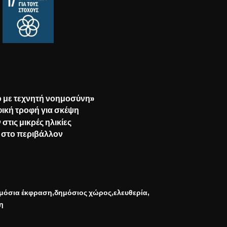
νο με τεχνητή νοημοσύνη»
φική τροφή για σκέψη
τις μικρές ηλικίες
 στο περιβάλλον
μόσια έκφραση
δημόσιος χώρος
ελευθερία
η