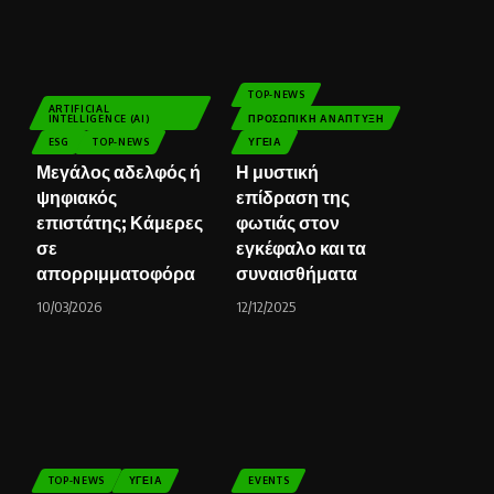
TOP-NEWS
ARTIFICIAL
INTELLIGENCE (AI)
ΠΡΟΣΩΠΙΚΉ ΑΝΆΠΤΥΞΗ
ESG
TOP-NEWS
ΥΓΕΊΑ
Μεγάλος αδελφός ή
Η μυστική
ψηφιακός
επίδραση της
επιστάτης; Κάμερες
φωτιάς στον
σε
εγκέφαλο και τα
απορριμματοφόρα
συναισθήματα
10/03/2026
12/12/2025
TOP-NEWS
ΥΓΕΊΑ
EVENTS