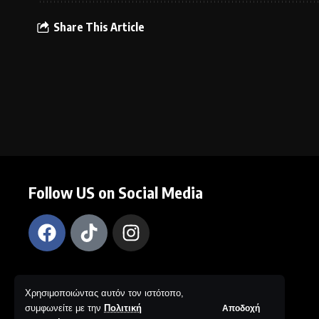
Share This Article
Follow US on Social Media
Χρησιμοποιώντας αυτόν τον ιστότοπο,
© The New Black Project. Web Design by IKAROS Creative
Αποδοχή
συμφωνείτε με την
Πολιτική
Solutions. All Rights Reserved.