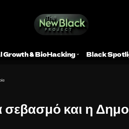
l Growth & BioHacking
Black Spotl
ρία
 σεβασμό και η Δημο