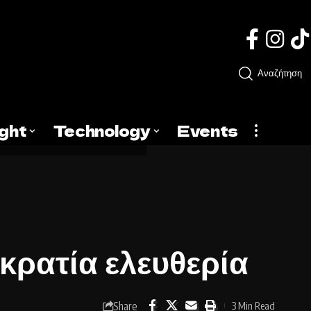
Αναζήτηση
ight
Technology
Events
κρατία ελευθερία
Share
3 Min Read