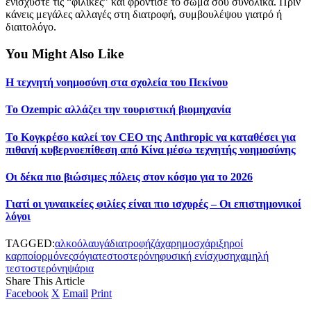
ενισχύστε τις “φιλικές” και φρόντισε το σώμα σου συνολικά. Πριν
κάνεις μεγάλες αλλαγές στη διατροφή, συμβουλέψου γιατρό ή
διαιτολόγο.
You Might Also Like
Η τεχνητή νοημοσύνη στα σχολεία του Πεκίνου
To Ozempic αλλάζει την τουριστική βιομηχανία
Το Κογκρέσο καλεί τον CEO της Anthropic να καταθέσει για
πιθανή κυβερνοεπίθεση από Κίνα μέσω τεχνητής νοημοσύνης
Οι δέκα πιο βιώσιμες πόλεις στον κόσμο για το 2026
Γιατί οι γυναικείες φιλίες είναι πιο ισχυρές – Οι επιστημονικοί
λόγοι
TAGGED:
αλκοόλ
αυγά
διατροφή
ζάχαρη
μοσχάρι
ξηροί
καρποί
ορμόνες
σόγια
τεστοστερόνη
φυσική ενίσχυση
χαμηλή
τεστοστερόνη
ψάρια
Share This Article
Facebook
X
Email
Print