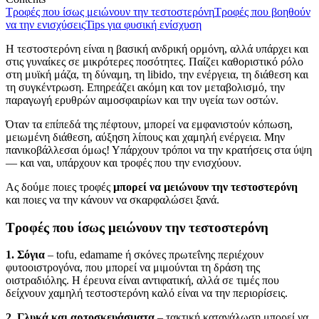
Τροφές που ίσως μειώνουν την τεστοστερόνη
Τροφές που βοηθούν
να την ενισχύσεις
Tips για φυσική ενίσχυση
Η τεστοστερόνη είναι η βασική ανδρική ορμόνη, αλλά υπάρχει και
στις γυναίκες σε μικρότερες ποσότητες. Παίζει καθοριστικό ρόλο
στη μυϊκή μάζα, τη δύναμη, τη libido, την ενέργεια, τη διάθεση και
τη συγκέντρωση. Επηρεάζει ακόμη και τον μεταβολισμό, την
παραγωγή ερυθρών αιμοσφαιρίων και την υγεία των οστών.
Όταν τα επίπεδά της πέφτουν, μπορεί να εμφανιστούν κόπωση,
μειωμένη διάθεση, αύξηση λίπους και χαμηλή ενέργεια. Μην
πανικοβάλλεσαι όμως! Υπάρχουν τρόποι να την κρατήσεις στα ύψη
— και ναι, υπάρχουν και τροφές που την ενισχύουν.
Ας δούμε ποιες τροφές
μπορεί να μειώνουν την τεστοστερόνη
και ποιες να την κάνουν να σκαρφαλώσει ξανά.
Τροφές που ίσως μειώνουν την τεστοστερόνη
1. Σόγια
– tofu, edamame ή σκόνες πρωτεΐνης περιέχουν
φυτοοιστρογόνα, που μπορεί να μιμούνται τη δράση της
οιστραδιόλης. Η έρευνα είναι αντιφατική, αλλά σε τιμές που
δείχνουν χαμηλή τεστοστερόνη καλό είναι να την περιορίσεις.
2. Γλυκά και αρτοσκευάσματα
– τακτική κατανάλωση μπορεί να