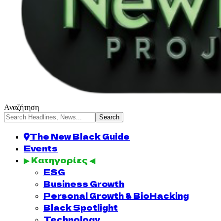
Αναζήτηση
The New Black Guide
Events
▶ Κατηγορίες ◀
ESG
Business Growth
Personal Growth & BioHacking
Black Spotlight
Technology