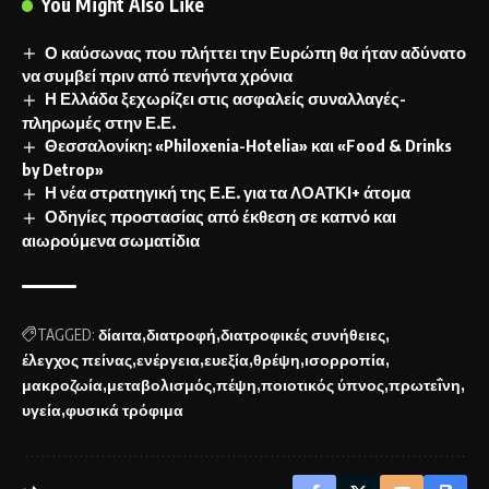
You Might Also Like
Ο καύσωνας που πλήττει την Ευρώπη θα ήταν αδύνατο
να συμβεί πριν από πενήντα χρόνια
Η Ελλάδα ξεχωρίζει στις ασφαλείς συναλλαγές-
πληρωμές στην Ε.Ε.
Θεσσαλονίκη: «Philoxenia-Hotelia» και «Food & Drinks
by Detrop»
Η νέα στρατηγική της Ε.Ε. για τα ΛΟΑΤΚΙ+ άτομα
Οδηγίες προστασίας από έκθεση σε καπνό και
αιωρούμενα σωματίδια
TAGGED:
δίαιτα
διατροφή
διατροφικές συνήθειες
έλεγχος πείνας
ενέργεια
ευεξία
θρέψη
ισορροπία
μακροζωία
μεταβολισμός
πέψη
ποιοτικός ύπνος
πρωτεΐνη
υγεία
φυσικά τρόφιμα