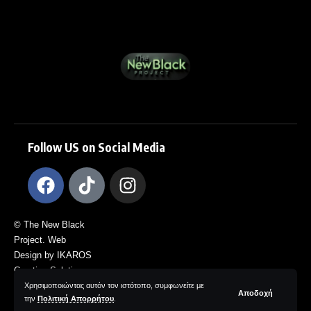
Follow US on Social Media
© The New Black
Project. Web
Design by IKAROS
Creative Solutions.
All Rights
Χρησιμοποιώντας αυτόν τον ιστότοπο, συμφωνείτε με
Αποδοχή
την
Πολιτική Απορρήτου
.
Reserved.