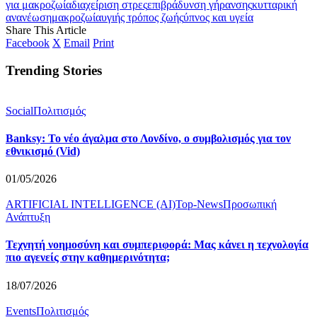
για μακροζωία
διαχείριση στρες
επιβράδυνση γήρανσης
κυτταρική
ανανέωση
μακροζωία
υγιής τρόπος ζωής
ύπνος και υγεία
Share This Article
Facebook
X
Email
Print
Trending Stories
Social
Πολιτισμός
Banksy: Το νέο άγαλμα στο Λονδίνο, ο συμβολισμός για τον
εθνικισμό (Vid)
01/05/2026
ARTIFICIAL INTELLIGENCE (AI)
Top-News
Προσωπική
Ανάπτυξη
Τεχνητή νοημοσύνη και συμπεριφορά: Μας κάνει η τεχνολογία
πιο αγενείς στην καθημερινότητα;
18/07/2026
Events
Πολιτισμός