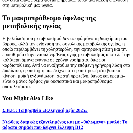
στη μεταβολική μας υγεία.
Το μακροπρόθεσμο όφελος της
μεταβολικής υγείας
Η βελτίωση του μεταβολισμού δεν αφορά μόνο τη διαχείριση του
βάρους, αλλά την ενίσχυση της συνολικής μεταβολικής υγείας, η
οποία περιλαμβάνει τη χοληστερόλη, την αρτηριακή πίεση και την
ευαισθησία στην ινσουλίνη. Ένας υγιής μεταβολισμός αποτελεί την
καλύτερη άμυνα ενάντια σε χρόνια νοσήματα, όπως οι
καρδιοπάθειες. Αντί να αναζητούμε την επόμενη γρήγορη λύση στο
διαδίκτυο, η επιστήμη μας δείχνει ότι η επιστροφή στα βασικά –
κίνηση, μυϊκή ενδυνάμωση, σωστή πρωτεΐνη, ύπνος και ηρεμία–
είναι ο μόνος δρόμος για ουσιαστικά και μακροπρόθεσμα
αποτελέσματα.
You Might Also Like
Σ.Β.Ε.: Τα βραβεία «Ελληνική αξία 2025»
Νιώθεις διαρκώς εξαντλημένος και με «θολωμένο» μυαλό; Το
αόρατο σημάδι που δείχνει έλλειψη Β12