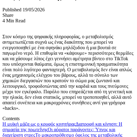
Published 19/05/2026
Share
4 Min Read
Στον κόσμο της ψηφιακής πληροφορίας, ο μεταβολισμός
αντιμετωπίζεται συχνά ως ένας διακόπτης που μπορεί να
ενεργοποιηθεί με ένα σφηνάκι μηλόξυδου ή μια βουτιά σε
παγωμένο νερό. Η επιθυμία να «κάψουμε» περισσότερες θερμίδες
και να χάσουμε λίπος έχει γεννήσει αμέτρητα βίντεο στο TikTok
που υπόσχονται θαύματα, όμως η επιστημονική πραγματικότητα
είναι πολύ λιγότερο φανταχτερή. Ο μεταβολισμός δεν είναι απλώς
ένας μηχανισμός ελέγχου του βάρους, αλλά το σύνολο των
χημικών διεργασιών που κρατούν το σώμα μας ζωντανό και
λειτουργικό, τροφοδοτώντας από την καρδιά και τους πνεύμονες
μέχρι τον εγκέφαλο. Παρόλο που επηρεάζεται από τη γενετική και
την ηλικία, δεν είναι στατικός, μπορεί να τροποποιηθεί, αλλά αυτό
απαιτεί συνέπεια και μακροχρόνιες συνήθειες αντί για γρήγορα
«hacks».
Contents
Η μυϊκή μάζα ως ο κρυφός κινητήρας
Διατροφή και κίνηση: Η
σημασία της πρωτεΐνης
Οι αόρατοι παράγοντες: Ύπνος και
διαχείριση στρες
Το μακροπρόθεσμο όφελος της μεταβολικής