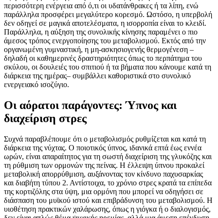
περισσότερη ενέργεια από ό,τι οι υδατάνθρακες ή τα λίπη, ενώ
παράλληλα προσφέρει μεγαλύτερο κορεσμό. Ωστόσο, η υπερβολή
δεν οδηγεί σε μαγικά αποτελέσματα, η ισορροπία είναι το κλειδί.
Παράλληλα, η αύξηση της συνολικής κίνησης παραμένει ο πιο
άμεσος τρόπος ενεργοποίησης του μεταβολισμού. Εκτός από την
οργανωμένη γυμναστική, η μη-ασκησιογενής θερμογένεση –
δηλαδή οι καθημερινές δραστηριότητες όπως το περπάτημα του
σκύλου, οι δουλειές του σπιτιού ή τα βήματα που κάνουμε κατά τη
διάρκεια της ημέρας– συμβάλλει καθοριστικά στο συνολικό
ενεργειακό ισοζύγιο.
Οι αόρατοι παράγοντες: Ύπνος και
διαχείριση στρες
Συχνά παραβλέπουμε ότι ο μεταβολισμός ρυθμίζεται και κατά τη
διάρκεια της νύχτας. Ο ποιοτικός ύπνος, ιδανικά επτά έως εννέα
ωρών, είναι απαραίτητος για τη σωστή διαχείριση της γλυκόζης και
τη ρύθμιση των ορμονών της πείνας. Η έλλειψη ύπνου προκαλεί
μεταβολική απορρύθμιση, αυξάνοντας τον κίνδυνο παχυσαρκίας
και διαβήτη τύπου 2. Αντίστοιχα, το χρόνιο στρες κρατά τα επίπεδα
της κορτιζόλης στα ύψη, μια ορμόνη που μπορεί να οδηγήσει σε
διάσπαση του μυϊκού ιστού και επιβράδυνση του μεταβολισμού. Η
υιοθέτηση πρακτικών χαλάρωσης, όπως η γιόγκα ή ο διαλογισμός,
δεν είναι απλώς θέμα ψυχικής ηρεμίας, αλλά μια άμεση επένδυση