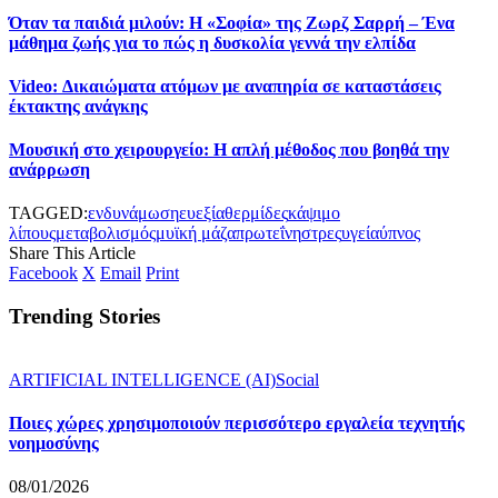
Όταν τα παιδιά μιλούν: Η «Σοφία» της Ζωρζ Σαρρή – Ένα
μάθημα ζωής για το πώς η δυσκολία γεννά την ελπίδα
Video: Δικαιώματα ατόμων με αναπηρία σε καταστάσεις
έκτακτης ανάγκης
Μουσική στο χειρουργείο: Η απλή μέθοδος που βοηθά την
ανάρρωση
TAGGED:
ενδυνάμωση
ευεξία
θερμίδες
κάψιμο
λίπους
μεταβολισμός
μυϊκή μάζα
πρωτεΐνη
στρες
υγεία
ύπνος
Share This Article
Facebook
X
Email
Print
Trending Stories
ARTIFICIAL INTELLIGENCE (AI)
Social
Ποιες χώρες χρησιμοποιούν περισσότερο εργαλεία τεχνητής
νοημοσύνης
08/01/2026