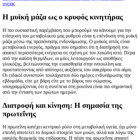
υγείας
Η μυϊκή μάζα ως ο κρυφός κινητήρας
Η πιο ουσιαστική παρέμβαση που μπορούμε να κάνουμε για την
ενίσχυση του μεταβολικού μας ρυθμού είναι η επένδυση στη μυϊκή
μάζα μέσω της προπόνησης ενδυνάμωσης. Ο μυϊκός ιστός είναι
μεταβολικά ενεργός, πράγμα που σημαίνει ότι η διατήρησή του
απαιτεί περισσότερη ενέργεια σε σχέση με τον λιπώδη ιστό. Πέρα
από την καύση θερμίδων, οι μύες λειτουργούν ως αποθήκες
γλυκόζης, βελτιώνοντας την ευαισθησία στην ινσουλίνη και
προστατεύοντας από απότομες αυξήσεις του σακχάρου στο αίμα.
Οι ειδικοί συνιστούν τουλάχιστον δύο ημέρες ενδυνάμωσης την
εβδομάδα, είτε με βάρη είτε με το βάρος του σώματος,
υπογραμμίζοντας ότι η συνέπεια στη ρουτίνα είναι πιο σημαντική
από την ένταση των πρώτων ημερών.
Διατροφή και κίνηση: Η σημασία της
πρωτεΐνης
Η πρωτεΐνη κατέχει κεντρικό ρόλο στη μεταβολική υγεία, όχι μόνο
επειδή αποτελεί το δομικό στοιχείο των μυών, αλλά και λόγω της
υψηλής θερμικής της επίδρασης. Η πέψη της πρωτεΐνης απαιτεί