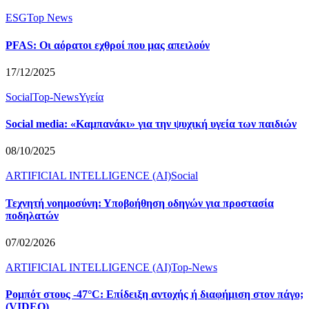
ESG
Top News
PFAS: Οι αόρατοι εχθροί που μας απειλούν
17/12/2025
Social
Top-News
Υγεία
Social media: «Καμπανάκι» για την ψυχική υγεία των παιδιών
08/10/2025
ARTIFICIAL INTELLIGENCE (AI)
Social
Τεχνητή νοημοσύνη: Υποβοήθηση οδηγών για προστασία
ποδηλατών
07/02/2026
ARTIFICIAL INTELLIGENCE (AI)
Top-News
Ρομπότ στους -47°C: Επίδειξη αντοχής ή διαφήμιση στον πάγο;
(VIDEO)