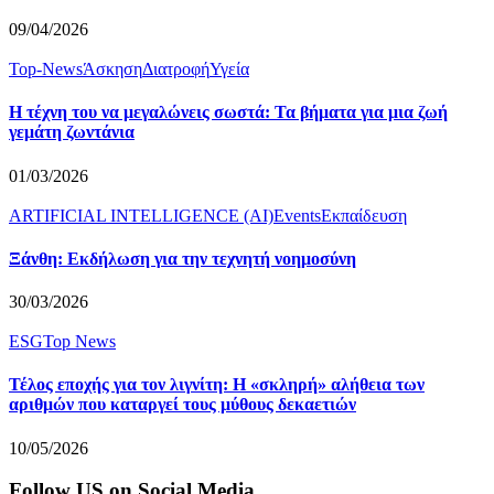
09/04/2026
Top-News
Άσκηση
Διατροφή
Υγεία
Η τέχνη του να μεγαλώνεις σωστά: Τα βήματα για μια ζωή
γεμάτη ζωντάνια
01/03/2026
ARTIFICIAL INTELLIGENCE (AI)
Events
Εκπαίδευση
Ξάνθη: Εκδήλωση για την τεχνητή νοημοσύνη
30/03/2026
ESG
Top News
Τέλος εποχής για τον λιγνίτη: Η «σκληρή» αλήθεια των
αριθμών που καταργεί τους μύθους δεκαετιών
10/05/2026
Follow US on Social Media