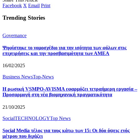
Facebook
X
Email
Print
Trending Stories
Governance
Ψηφίστηκε το νομοσχέδιο για την ισότητα των φύλων στις
επιχειρήσεις και την προσβασιμότητα των ΑΜΕΑ
16/02/2025
Business News
Top-News
Η ρωσική VSMPO-AVISMA εφαρμόζει τετραήμερη εργασία –
Προσαρμογή στη νέα βιομηχανική πραγματικότητα
21/10/2025
Social
TECHNOLOGY
Top News
Social Media τέλος για τους κάτω των 15: Οι δύο όψεις ενός
μέτρου που διχάζει