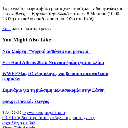
Το μεγαλύτερο φεστιβάλ ερασιτεχνικών ασχολιών διοργανώνει το
«
skywalker.gr – Εργασία στην Ελλάδα
» στις 6–8 Μαρτίου (10.00-
23.00) στο παλιό αμαξοστάσιο του ΟΣυ στο Γκάζι.
Εδώ
όλες οι λεπτομέρειες.
You Might Also Like
Νέα Σμύρνη: “Ψυχική ασθένεια και μοναξιά”
Eco-Hunt Athens 2025: Νεανική δράση για το κλίμα
WWF Ελλάς: Ο νέος οδηγός για βιώσιμη κατανάλωση
ψαρικών
Σεμινάριο για τη βιώσιμη μελισσοκομία στην Ξάνθη
Gov.gr: Γονικός έλεγχος
TAGGED:
skywalker
αμαξοστάσιο
ΟΣΥ
Γκάζι
δραστηριότητες
εκδήλωση
ερασιτεχνικές
ασχολίες
φεστιβάλ
Share This Article