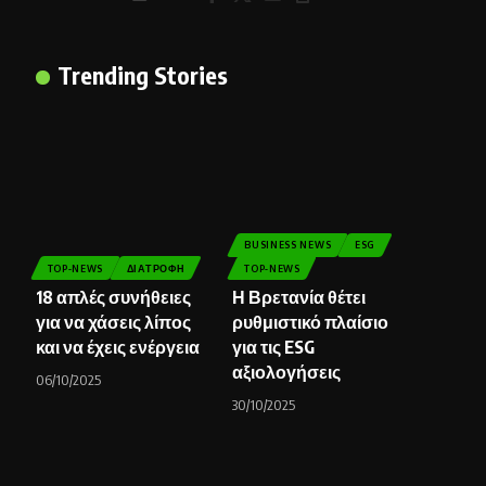
Trending Stories
BUSINESS NEWS
ESG
TOP-NEWS
ΔΙΑΤΡΟΦΉ
TOP-NEWS
18 απλές συνήθειες
Η Βρετανία θέτει
για να χάσεις λίπος
ρυθμιστικό πλαίσιο
και να έχεις ενέργεια
για τις ESG
αξιολογήσεις
06/10/2025
30/10/2025