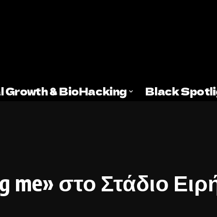
l Growth & BioHacking
Black Spotl
g me» στο Στάδιο Ειρ