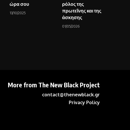
ώρα σου
ρόλος της
πρωτεΐνης και της
13/10/2025
άσκησης
01/05/2026
More from The New Black Project
contact@thenewblack.gr
Privacy Policy