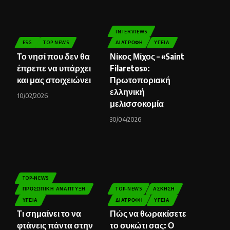
INTERVIEWS
ESG
TOP NEWS
ΔΙΑΤΡΟΦΉ
ΥΓΕΊΑ
Το νησί που δεν θα
Νίκος Μίχος – «Saint
έπρεπε να υπάρχει
Filaretos»:
και μας στοιχειώνει
Πρωτοποριακή
ελληνική
10/02/2026
μελισσοκομία
30/04/2026
TOP-NEWS
ΠΡΟΣΩΠΙΚΉ ΑΝΆΠΤΥΞΗ
TOP-NEWS
ΆΣΚΗΣΗ
ΥΓΕΊΑ
ΔΙΑΤΡΟΦΉ
ΥΓΕΊΑ
Τι σημαίνει το να
Πώς να θωρακίσετε
φτάνεις πάντα στην
το συκώτι σας: Ο