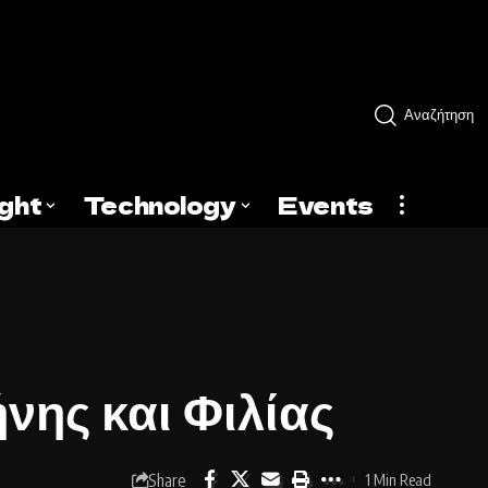
Αναζήτηση
ight
Technology
Events
ήνης και Φιλίας
Share
1 Min Read