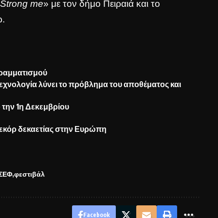
«
Strong me
» με τον δήμο Πειραιά και το
ώ
.
γραμματισμού
εχνολογία λύνει το πρόβλημα του αποθέματος και
 την 1η Δεκεμβρίου
ρεκόρ δεκαετίας στην Ευρώπη
ΣΕΦ
φεστιβάλ
Facebook