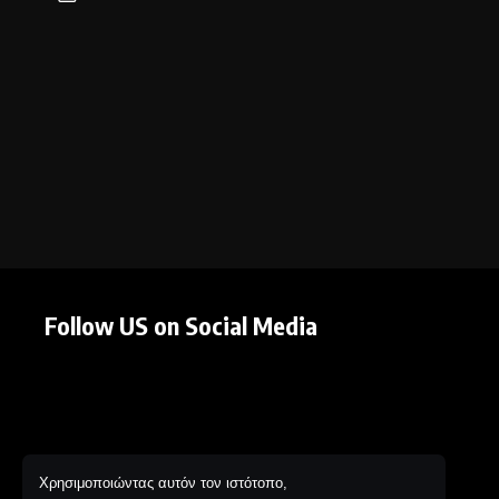
Follow US on Social Media
Χρησιμοποιώντας αυτόν τον ιστότοπο,
© The New Black Project. Web Design by IKAROS Creative