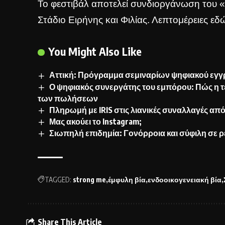
Το φεστιβάλ αποτελεί συνδιοργάνωση του 
Στάδιο Ειρήνης και Φιλίας. Λεπτομέρειες
εδ
You Might Also Like
Αττική: Πρόγραμμα σεμιναρίων ψηφιακού εγ
Ο ψηφιακός συνεργάτης του εμπόρου: Πώς η τ
των πωλήσεων
Πληρωμή με IRIS στις λιανικές συναλλαγές από
Μας ακούει το Instagram;
Σιωπηλή επιδημία: Γονόρροια και σύφιλη σε 
TAGGED:
strong me
έμφυλη βία
ενδοοικογενειακή βία
Share This Article