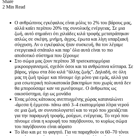
Share
2 Min Read
Ο ανθρώπινος εγκέφαλος είναι μόλις το 2% του βάρους μας,
αλλά καίει περίπου 20% της συνολικής ενέργειας. Σε μια
ζωή, αυτό σημαίνει ότι χιλιάδες κιλά τροφής μετατράπηκαν
απλώς σε σκέψη, μνήμη, άγχος, έρωτα και λίγη υπαρξιακή
σύγχυση. Αν ο εγκέφαλος ήταν συσκευή, θα τον λέγαμε
ενεργειακά σπάταλο και παρ’ όλα αυτά είναι το πιο
αποδοτικό σύστημα που ξέρουμε
Στο σώμα μας ζουν περίπου 38 τρισεκατομμύρια
μικροοργανισμοί, σχεδόν όσοι και τα ανθρώπινα κύτταρα. Σε
βάρος, γύρω στα δύο κιλά “άλλης ζωής”. Δηλαδή, σε όλη
μας τη ζωή τρώμε και πίνουμε όχι μόνο για εμάς, αλλά για
μια εσωτερική πολυκατοικία βακτηρίων που χωρίς αυτά δεν
θα μπορούσαμε καν να χωνέψουμε. Ο άνθρωπος ως
οικοσύστημα, όχι ως μονάδα
Ένας μέσος κάτοικος ανεπτυγμένης χώρας καταναλώνει
-άμεσα ή έμμεσα- πάνω από 3–4 εκατομμύρια λίτρα νερού
σε μια ζωή, αν συνυπολογιστεί και το νερό που χρειάζεται
για την παραγωγή τροφής, ρούχων, ενέργειας. Το νερό που
πίνουμε είναι η κορυφή του παγόβουνου, το κυρίως σώμα
του παγόβουνου είναι αόρατο
Το ίδιο και με το φαγητό. Για να παραχθούν οι 60–70 τόνοι