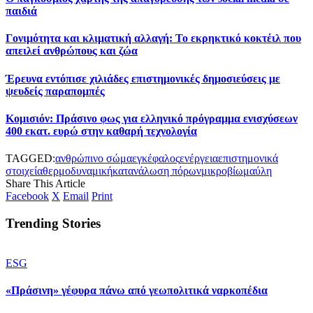
παιδιά
Γονιμότητα και κλιματική αλλαγή: Το εκρηκτικό κοκτέιλ που
απειλεί ανθρώπους και ζώα
Έρευνα εντόπισε χιλιάδες επιστημονικές δημοσιεύσεις με
ψευδείς παραπομπές
Κομισιόν: Πράσινο φως για ελληνικό πρόγραμμα ενισχύσεων
400 εκατ. ευρώ στην καθαρή τεχνολογία
TAGGED:
ανθρώπινο σώμα
εγκέφαλος
ενέργεια
επιστημονικά
στοιχεία
θερμοδυναμική
κατανάλωση πόρων
μικροβίωμα
ύλη
Share This Article
Facebook
X
Email
Print
Trending Stories
ESG
«Πράσινη» γέφυρα πάνω από γεωπολιτικά ναρκοπέδια