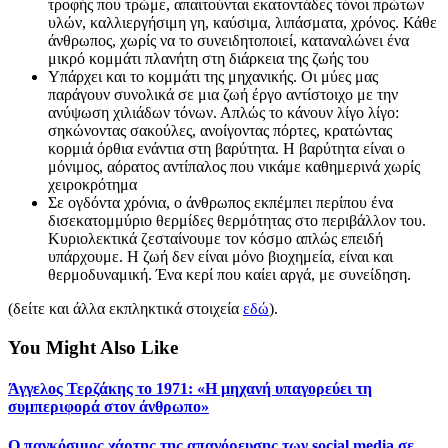
τροφής που τρώμε, απαιτούνται εκατοντάδες τόνοι πρώτων
υλών, καλλιεργήσιμη γη, καύσιμα, λιπάσματα, χρόνος. Κάθε
άνθρωπος, χωρίς να το συνειδητοποιεί, καταναλώνει ένα
μικρό κομμάτι πλανήτη στη διάρκεια της ζωής του
Υπάρχει και το κομμάτι της μηχανικής. Οι μύες μας
παράγουν συνολικά σε μια ζωή έργο αντίστοιχο με την
ανύψωση χιλιάδων τόνων. Απλώς το κάνουν λίγο λίγο:
σηκώνοντας σακούλες, ανοίγοντας πόρτες, κρατώντας
κορμιά όρθια ενάντια στη βαρύτητα. Η βαρύτητα είναι ο
μόνιμος, αόρατος αντίπαλος που νικάμε καθημερινά χωρίς
χειροκρότημα
Σε ογδόντα χρόνια, ο άνθρωπος εκπέμπει περίπου ένα
δισεκατομμύριο θερμίδες θερμότητας στο περιβάλλον του.
Κυριολεκτικά ζεσταίνουμε τον κόσμο απλώς επειδή
υπάρχουμε. Η ζωή δεν είναι μόνο βιοχημεία, είναι και
θερμοδυναμική. Ένα κερί που καίει αργά, με συνείδηση.
(δείτε και άλλα εκπληκτικά στοιχεία
εδώ
).
You Might Also Like
Άγγελος Τερζάκης το 1971: «Η μηχανή υπαγορεύει τη
συμπεριφορά στον άνθρωπο»
Ο παγκόσμιος χάρτης της απαγόρευσης των social media σε