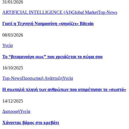
31/01/2026
ARTIFICIAL INTELLIGENCE (AI)
Global Market
Top-News
Γιατί η Τεχνητή Νοημοσύνη «ψηφίζει» Bitcoin
08/03/2026
Υγεία
Το “βιταμινούχο φως” που χρειάζεται το σώμα σου
16/10/2025
Top-News
Προσωπική Ανάπτυξη
Υγεία
Η σιωπηλή πληγή των ανθρώπων που υπηρέτησαν το «σωστό»
14/12/2025
Διατροφή
Υγεία
Χάνοντας βάρος στο κρεβάτι