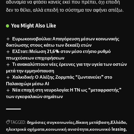
αδυναμία να φτάσει κανείς εκεί που πρέπει, όχι επειδή
δεν το θέλει, αλλά επειδή το σύστημα τον αφήνει απέξω.
You Might Also Like
Ευρωκοινοβούλιο: Απαγόρευση μέσων κοινωνικής
δικτύωσης στους κάτω των δεκαέξι ετών
ΕλΣτατ: Μείωση 21,6% στον μέσο ετήσιο ρυθμό
πτωχεύσεων επιχειρήσεων
Τι ανακαλύπτουν νέες έρευνες για την υγεία των οστών
μετά την εμμηνόπαυση
Χαλκιδική: Ο Αλέξης Ζορμπάς “ζωντανεύει” στο
Παλαιοχώρι μέσω ΑΙ
Νέα εποχή στη νευρολογία: Η ΤΝ ως “μεταφραστής”
των εγκεφαλικών σημάτων
TAGGED:
δημόσιες συγκοινωνίες
δίκαιη μετάβαση
Ελλάδα
ηλεκτρικά οχήματα
κοινωνική ανισότητα
κοινωνικό leasing