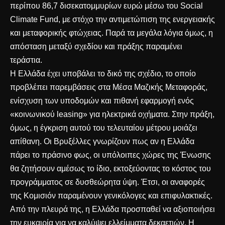
περίπου 86,7 δισεκατομμυρίων ευρώ μέσω του Social
Climate Fund, με στόχο την αντιμετώπιση της ενεργειακής
και μεταφορικής φτώχειας. Παρά τα μεγάλα λόγια όμως, η
απόσταση μεταξύ σχεδίου και πράξης παραμένει
τεράστια.
Η Ελλάδα έχει υποβάλει το δικό της σχέδιο, το οποίο
προβλέπει παρεμβάσεις στα Μέσα Μαζικής Μεταφοράς,
ενίσχυση των υποδομών και πιθανή εφαρμογή ενός
«κοινωνικού leasing» για ηλεκτρικά οχήματα. Στην πράξη,
όμως, η έγκριση αυτού του τελευταίου μέτρου μοιάζει
απίθανη. Οι Βρυξέλλες γνωρίζουν πως αν η Ελλάδα
πάρει το πράσινο φως, οι υπόλοιπες χώρες της Ένωσης
θα ζητήσουν αμέσως το ίδιο, εκτοξεύοντας το κόστος του
προγράμματος σε δυσθεώρητα ύψη. Έτσι, οι αναφορές
της Κομισιόν παραμένουν γενικόλογες και επιφυλακτικές.
Από την πλευρά της, η Ελλάδα προσπαθεί να αξιοποιήσει
την ευκαιρία για να καλύψει ελλείμματα δεκαετιών. Η