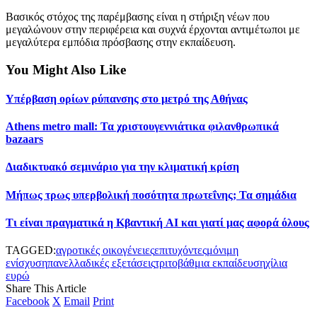
Βασικός στόχος της παρέμβασης είναι η στήριξη νέων που
μεγαλώνουν στην περιφέρεια και συχνά έρχονται αντιμέτωποι με
μεγαλύτερα εμπόδια πρόσβασης στην εκπαίδευση.
You Might Also Like
Υπέρβαση ορίων ρύπανσης στο μετρό της Αθήνας
Athens metro mall: Τα χριστουγεννιάτικα φιλανθρωπικά
bazaars
Διαδικτυακό σεμινάριο για την κλιματική κρίση
Μήπως τρως υπερβολική ποσότητα πρωτεΐνης; Τα σημάδια
Τι είναι πραγματικά η Κβαντική AI και γιατί μας αφορά όλους
TAGGED:
αγροτικές οικογένειες
επιτυχόντες
μόνιμη
ενίσχυση
πανελλαδικές εξετάσεις
τριτοβάθμια εκπαίδευση
χίλια
ευρώ
Share This Article
Facebook
X
Email
Print