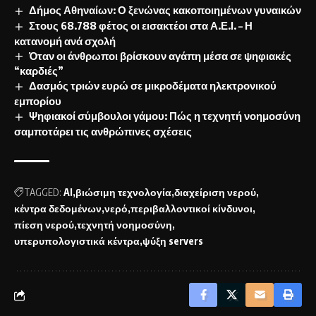
Δήμος Αθηναίων: Ο ξενώνας κακοποιημένων γυναικών
Στους 68.788 φέτος οι εισακτέοι στα Α.Ε.Ι. – Η
κατανομή ανά σχολή
Όταν οι άνθρωποι βρίσκουν αγάπη μέσα σε ψηφιακές
“καρδιές”
Δασμός τριών ευρώ σε μικροδέματα ηλεκτρονικού
εμπορίου
Ψηφιακοί σύμβουλοι γάμου: Πώς η τεχνητή νοημοσύνη
σαμποτάρει τις ανθρώπινες σχέσεις
TAGGED:
AI
βιώσιμη τεχνολογία
διαχείριση νερού
κέντρα δεδομένων
νερό
περιβαλλοντικοί κίνδυνοι
πίεση νερού
τεχνητή νοημοσύνη
υπερυπολογιστικά κέντρα
ψύξη servers