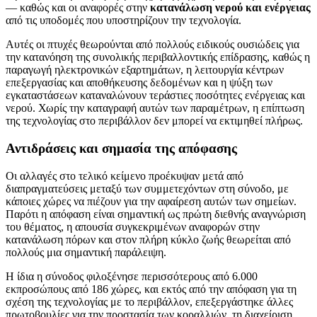
— καθώς και οι αναφορές στην
κατανάλωση νερού και ενέργειας
από τις υποδομές που υποστηρίζουν την τεχνολογία.
Αυτές οι πτυχές θεωρούνται από πολλούς ειδικούς ουσιώδεις για
την κατανόηση της συνολικής περιβαλλοντικής επίδρασης, καθώς η
παραγωγή ηλεκτρονικών εξαρτημάτων, η λειτουργία κέντρων
επεξεργασίας και αποθήκευσης δεδομένων και η ψύξη των
εγκαταστάσεων καταναλώνουν τεράστιες ποσότητες ενέργειας και
νερού. Χωρίς την καταγραφή αυτών των παραμέτρων, η επίπτωση
της τεχνολογίας στο περιβάλλον δεν μπορεί να εκτιμηθεί πλήρως.
Αντιδράσεις και σημασία της απόφασης
Οι αλλαγές στο τελικό κείμενο προέκυψαν μετά από
διαπραγματεύσεις μεταξύ των συμμετεχόντων στη σύνοδο, με
κάποιες χώρες να πιέζουν για την αφαίρεση αυτών των σημείων.
Παρότι η απόφαση είναι σημαντική ως πρώτη διεθνής αναγνώριση
του θέματος, η απουσία συγκεκριμένων αναφορών στην
κατανάλωση πόρων και στον πλήρη κύκλο ζωής θεωρείται από
πολλούς μια σημαντική παράλειψη.
Η ίδια η σύνοδος φιλοξένησε περισσότερους από 6.000
εκπροσώπους από 186 χώρες, και εκτός από την απόφαση για τη
σχέση της τεχνολογίας με το περιβάλλον, επεξεργάστηκε άλλες
πρωτοβουλίες για την προστασία των κοραλλιών, τη διαχείριση