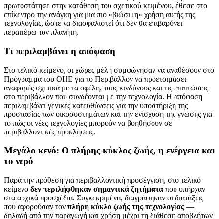
πρωτοστάτησε στην κατάθεση του σχετικού κειμένου, έθεσε στο
επίκεντρο την ανάγκη για μια πιο «βιώσιμη» χρήση αυτής της
τεχνολογίας, ώστε να διασφαλιστεί ότι δεν θα επιβαρύνει
περαιτέρω τον πλανήτη.
Τι περιλαμβάνει η απόφαση
Στο τελικό κείμενο, οι χώρες μέλη συμφώνησαν να αναθέσουν στο
Πρόγραμμα του ΟΗΕ για το Περιβάλλον να προετοιμάσει
αναφορές σχετικά με τα οφέλη, τους κινδύνους και τις επιπτώσεις
στο περιβάλλον που συνδέονται με την τεχνολογία. Η απόφαση
περιλαμβάνει γενικές κατευθύνσεις για την υποστήριξη της
προστασίας των οικοσυστημάτων και την ενίσχυση της γνώσης για
το πώς οι νέες τεχνολογίες μπορούν να βοηθήσουν σε
περιβαλλοντικές προκλήσεις.
Μεγάλο κενό: Ο πλήρης κύκλος ζωής, η ενέργεια και
το νερό
Παρά την πρόθεση για περιβαλλοντική προσέγγιση, στο τελικό
κείμενο
δεν περιλήφθηκαν σημαντικά ζητήματα
που υπήρχαν
στα αρχικά προσχέδια. Συγκεκριμένα, διαγράφηκαν οι διατάξεις
που αφορούσαν τον
πλήρη κύκλο ζωής της τεχνολογίας
—
δηλαδή από την παραγωγή και χρήση μέχρι τη διάθεση αποβλήτων