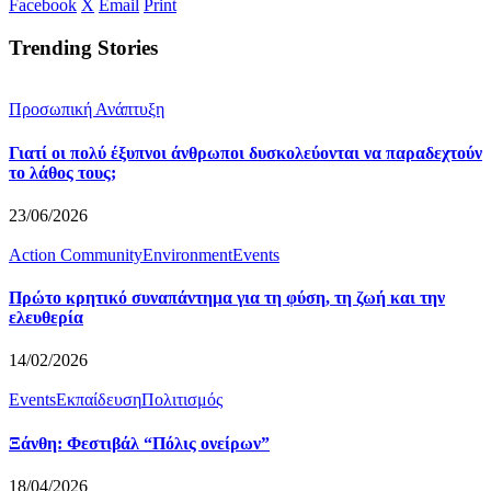
Facebook
X
Email
Print
Trending Stories
Προσωπική Ανάπτυξη
Γιατί οι πολύ έξυπνοι άνθρωποι δυσκολεύονται να παραδεχτούν
το λάθος τους;
23/06/2026
Action Community
Environment
Events
Πρώτο κρητικό συναπάντημα για τη φύση, τη ζωή και την
ελευθερία
14/02/2026
Events
Εκπαίδευση
Πολιτισμός
Ξάνθη: Φεστιβάλ “Πόλις ονείρων”
18/04/2026