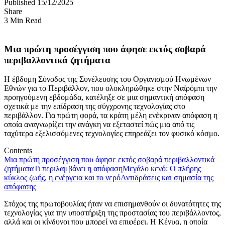
Published 15/12/2025
Share
3 Min Read
Μια πρώτη προσέγγιση που άφησε εκτός σοβαρά
περιβαλλοντικά ζητήματα
Η έβδομη Σύνοδος της Συνέλευσης του Οργανισμού Ηνωμένων
Εθνών για το Περιβάλλον, που ολοκληρώθηκε στην Ναϊρόμπι την
προηγούμενη εβδομάδα, κατέληξε σε μια σημαντική απόφαση
σχετικά με την επίδραση της σύγχρονης τεχνολογίας στο
περιβάλλον. Για πρώτη φορά, τα κράτη μέλη ενέκριναν απόφαση η
οποία αναγνωρίζει την ανάγκη να εξεταστεί πώς μια από τις
ταχύτερα εξελισσόμενες τεχνολογίες επηρεάζει τον φυσικό κόσμο.
Contents
Μια πρώτη προσέγγιση που άφησε εκτός σοβαρά περιβαλλοντικά
ζητήματα
Τι περιλαμβάνει η απόφαση
Μεγάλο κενό: Ο πλήρης
κύκλος ζωής, η ενέργεια και το νερό
Αντιδράσεις και σημασία της
απόφασης
Στόχος της πρωτοβουλίας ήταν να επισημανθούν οι δυνατότητες της
τεχνολογίας για την υποστήριξη της προστασίας του περιβάλλοντος,
αλλά και οι κίνδυνοι που μπορεί να επιφέρει. Η Κένυα, η οποία