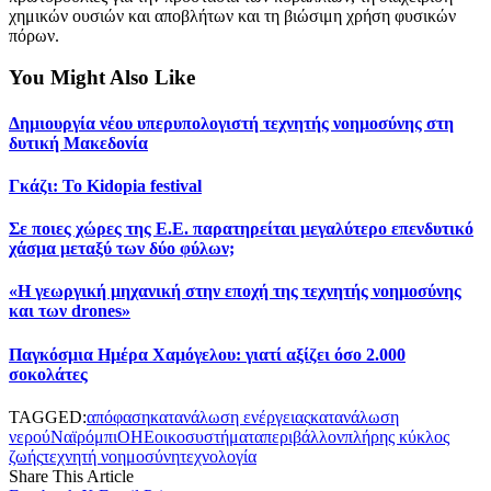
χημικών ουσιών και αποβλήτων και τη βιώσιμη χρήση φυσικών
πόρων.
You Might Also Like
Δημιουργία νέου υπερυπολογιστή τεχνητής νοημοσύνης στη
δυτική Μακεδονία
Γκάζι: Το Kidopia festival
Σε ποιες χώρες της Ε.Ε. παρατηρείται μεγαλύτερο επενδυτικό
χάσμα μεταξύ των δύο φύλων;
«Η γεωργική μηχανική στην εποχή της τεχνητής νοημοσύνης
και των drones»
Παγκόσμια Ημέρα Χαμόγελου: γιατί αξίζει όσο 2.000
σοκολάτες
TAGGED:
απόφαση
κατανάλωση ενέργειας
κατανάλωση
νερού
Ναϊρόμπι
ΟΗΕ
οικοσυστήματα
περιβάλλον
πλήρης κύκλος
ζωής
τεχνητή νοημοσύνη
τεχνολογία
Share This Article