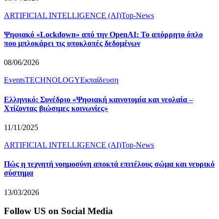
ARTIFICIAL INTELLIGENCE (AI)
Top-News
Ψηφιακό «Lockdown» από την OpenAI: Το απόρρητο όπλο
που μπλοκάρει τις υποκλοπές δεδομένων
08/06/2026
Events
TECHNOLOGY
Εκπαίδευση
Ελληνικό: Συνέδριο «Ψηφιακή καινοτομία και νεολαία –
Χτίζοντας βιώσιμες κοινωνίες»
11/11/2025
ARTIFICIAL INTELLIGENCE (AI)
Top-News
Πώς η τεχνητή νοημοσύνη αποκτά επιτέλους σώμα και νευρικό
σύστημα
13/03/2026
Follow US on Social Media