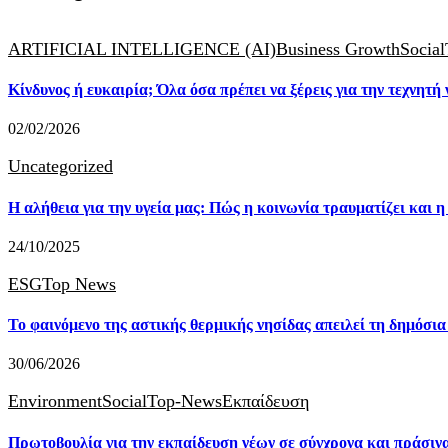
ARTIFICIAL INTELLIGENCE (AI)
Business Growth
Social
Κίνδυνος ή ευκαιρία; Όλα όσα πρέπει να ξέρεις για την τεχνητή
02/02/2026
Uncategorized
Η αλήθεια για την υγεία μας: Πώς η κοινωνία τραυματίζει και η
24/10/2025
ESG
Top News
Το φαινόμενο της αστικής θερμικής νησίδας απειλεί τη δημόσια
30/06/2026
Environment
Social
Top-News
Εκπαίδευση
Πρωτοβουλία για την εκπαίδευση νέων σε σύγχρονα και πράσιν