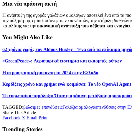
Μια νέα πράσινη ακτή
Η ανάπτυξη της αγοράς γαλάζιων ομολόγων αποτελεί ένα από τα π
την αύξηση της εμπιστοσύνης των επενδυτών, την στήριξη διεθνών 
καταλύτης για την
οικονομική ανάπτυξη που σέβεται και ενισχύει
You Might Also Like
62 χρόνια χωρίς τον Aldous Huxley – Ένα από τα επίκαιρα μηνύ
«GreenPeace»: Αεροπορικά εισιτήρια και εκπομπές ρύπων
Η ατμοσφαιρική ρύπανση το 2024 στην Ελλάδα
Κερδίζεις χρόνο και χρήμα ενώ κοιμάσαι: Το νέο OpenAI Agent
Το ευρωπαϊκό παράδοξο: Όταν η πράσινη μετάβαση προσκρούει
TAGGED:
βιώσιμες επενδύσεις
Γαλάζια ομόλογα
επενδύσεις στην Ε
Share This Article
Facebook
X
Email
Print
Trending Stories