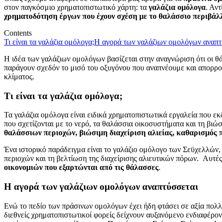
στον παγκόσμιο χρηματοπιστωτικό χάρτη: τα
γαλάζια ομόλογα
. Αν
χρηματοδότηση έργων που έχουν σχέση με το θαλάσσιο περιβάλλο
Contents
Τι είναι τα γαλάζια ομόλογα;
Η αγορά των γαλάζιων ομολόγων αναπτ
Η ιδέα των γαλάζιων ομολόγων βασίζεται στην αναγνώριση ότι οι θ
παράγουν σχεδόν το μισό του οξυγόνου που αναπνέουμε και απορρ
κλίματος.
Τι είναι τα γαλάζια ομόλογα;
Τα γαλάζια ομόλογα είναι ειδικά χρηματοπιστωτικά εργαλεία που εκ
που σχετίζονται με το νερό, τα θαλάσσια οικοσυστήματα και τη βι
θαλάσσιων περιοχών, βιώσιμη διαχείριση αλιείας, καθαρισμός
Ένα ιστορικό παράδειγμα είναι το γαλάζιο ομόλογο των Σεϋχελλών
περιοχών και τη βελτίωση της διαχείρισης αλιευτικών πόρων. Αυτές
οικονομιών που εξαρτώνται από τις θάλασσες
.
Η αγορά των γαλάζιων ομολόγων αναπτύσσεται
Ενώ το πεδίο των πράσινων ομολόγων έχει ήδη φτάσει σε αξία πολ
διεθνείς χρηματοπιστωτικοί φορείς δείχνουν αυξανόμενο ενδιαφέρ