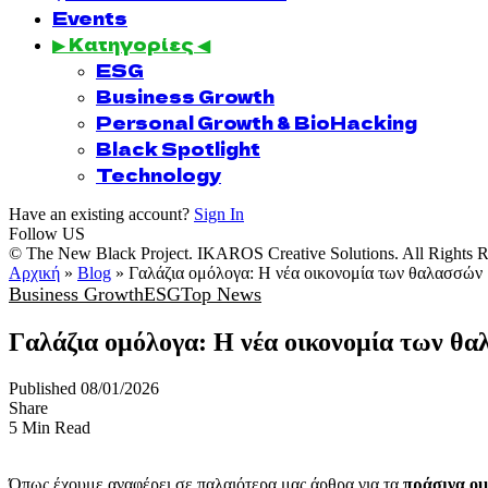
Events
▶ Κατηγορίες ◀
ESG
Business Growth
Personal Growth & BioHacking
Black Spotlight
Technology
Have an existing account?
Sign In
Follow US
© The New Black Project. IKAROS Creative Solutions. All Rights R
Αρχική
»
Blog
»
Γαλάζια ομόλογα: Η νέα οικονομία των θαλασσών
Business Growth
ESG
Top News
Γαλάζια ομόλογα: Η νέα οικονομία των θ
Published 08/01/2026
Share
5 Min Read
Όπως έχουμε αναφέρει σε παλαιότερα μας άρθρα για τα
πράσινα ο