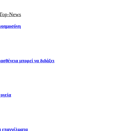
Top-News
 νοημοσύνη
 ασθένεια μπορεί να διδάξει
 υγεία
α επαγγέλματα