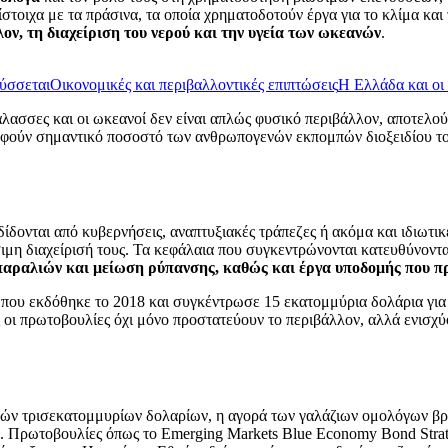
τίστοιχα με τα πράσινα, τα οποία χρηματοδοτούν έργα για το κλίμα και
ν, τη διαχείριση του νερού και την υγεία των ωκεανών
.
ύσσεται
Οικονομικές και περιβαλλοντικές επιπτώσεις
Η Ελλάδα και οι
άλασσες και οι ωκεανοί δεν είναι απλώς φυσικό περιβάλλον, αποτελο
οφούν σημαντικό ποσοστό των ανθρωπογενών εκπομπών διοξειδίου το
δίδονται από κυβερνήσεις, αναπτυξιακές τράπεζες ή ακόμα και ιδιωτι
ώσιμη διαχείρισή τους. Τα κεφάλαια που συγκεντρώνονται κατευθύνον
 παραλιών και μείωση ρύπανσης, καθώς και έργα υποδομής που π
, που εκδόθηκε το 2018 και συγκέντρωσε 15 εκατομμύρια δολάρια γ
 οι πρωτοβουλίες όχι μόνο προστατεύουν το περιβάλλον, αλλά ενισχύ
λών τρισεκατομμυρίων δολαρίων, η αγορά των γαλάζιων ομολόγων βρί
ον. Πρωτοβουλίες όπως το Emerging Markets Blue Economy Bond Stra