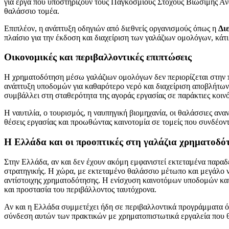
για έργα που υποστηρίζουν τους Παγκόσμιους Στόχους Βιώσιμης Αν
θαλάσσιο τομέα.
Επιπλέον, η ανάπτυξη οδηγιών από διεθνείς οργανισμούς όπως η
Δι
πλαίσιο για την έκδοση και διαχείριση των γαλάζιων ομολόγων, κάτι
Οικονομικές και περιβαλλοντικές επιπτώσεις
Η χρηματοδότηση μέσω γαλάζιων ομολόγων δεν περιορίζεται στην π
ανάπτυξη υποδομών για καθαρότερο νερό και διαχείριση αποβλήτων
συμβάλλει στη σταθερότητα της αγοράς εργασίας σε παράκτιες κοινό
Η ναυτιλία, ο τουρισμός, η ναυπηγική βιομηχανία, οι θαλάσσιες αν
θέσεις εργασίας και προωθώντας καινοτομία σε τομείς που συνδέον
Η Ελλάδα και οι προοπτικές στη γαλάζια χρηματοδό
Στην Ελλάδα, αν και δεν έχουν ακόμη εμφανιστεί εκτεταμένα παραδ
στρατηγικής. Η χώρα, με εκτεταμένο θαλάσσιο μέτωπο και μεγάλο να
αντίστοιχης χρηματοδότησης. Η ενίσχυση καινοτόμων υποδομών κα
και προστασία του περιβάλλοντος ταυτόχρονα.
Αν και η Ελλάδα συμμετέχει ήδη σε περιβαλλοντικά προγράμματα όπ
σύνδεση αυτών των πρακτικών με χρηματοπιστωτικά εργαλεία που θ