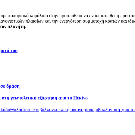
ιο πρωτοποριακά κεφάλαια στην προσπάθεια να ενσωματωθεί η προστ
κανονιστικών πλαισίων και την ενεργότερη συμμετοχή κρατών και ιδ
 τον πλανήτη
.
ματά του
 σε δράση
 στη γεωπολιτική εξάρτηση από το Πεκίνο
λλάδα
Θαλάσσιο περιβάλλον
κυκλική οικονομία
περιβαλλοντική χρημα