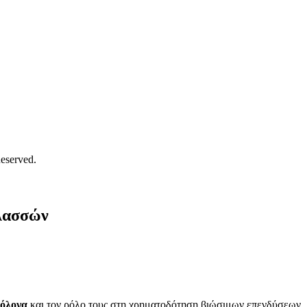
eserved.
αλασσών
μόλογα
και τον ρόλο τους στη χρηματοδότηση βιώσιμων επενδύσεων, 