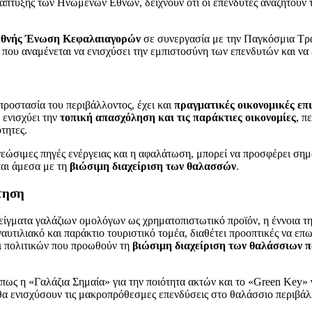
άπτυξης των Ηνωμένων Εθνών, δείχνουν ότι οι επενδυτές αναζητούν 
εθνής Ένωση Κεφαλαιαγορών
σε συνεργασία με την Παγκόσμια Τράπ
 που αναμένεται να ενισχύσει την εμπιστοσύνη των επενδυτών και να 
ροστασία του περιβάλλοντος, έχει και
πραγματικές οικονομικές επ
 ενισχύει την
τοπική απασχόληση και τις παράκτιες οικονομίες
, π
τητες.
ανεώσιμες πηγές ενέργειας και η αφαλάτωση, μπορεί να προσφέρει ση
ται άμεσα με τη
βιώσιμη διαχείριση των θαλασσών
.
τηση
είγματα γαλάζιων ομολόγων ως χρηματοπιστωτικό προϊόν, η έννοια τη
υτιλιακό και παράκτιο τουριστικό τομέα, διαθέτει προοπτικές να επω
ι πολιτικών που προωθούν τη
βιώσιμη διαχείριση των θαλάσσιων 
ως η «Γαλάζια Σημαία» για την ποιότητα ακτών και το «Green Key» γ
α ενισχύσουν τις μακροπρόθεσμες επενδύσεις στο θαλάσσιο περιβάλ