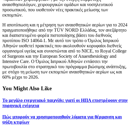
αναισθησιολόγων, χειρουργικών ομάδων και νοσηλευτικού
προσωπικού, που υιοθετούν νέες πρακτικές μείωσης των
εκπομπών.
Η αποτύπωση και η μέτρηση των αναισθητικών αερίων για το 2024
πραγματοποιήθηκε από την TÜV NORD Ελλάδας, τον ανεξάρτητο
και διαπιστευμένο φορέα πιστοποίησης βάσει του διεθνούς
προτύπου ISO 14064-1. Με αυτό τον τρόπο ο Όμιλος Ιατρικού
Αθηνών υιοθετεί πρακτικές που ακολουθούν κορυφαίοι διεθνείς
οργανισμοί υγείας και συνιστώνται από το NICE, το Royal College
of Surgeons και την European Society of Anaesthesiology and
Intensive Care. Ο Όμιλος Ιατρικού Αθηνών εντάσσει την
πρωτοβουλία στο στρατηγικό του πρόγραμμα βιώσιμης ανάπτυξης,
με στόχο τη μείωση των εκπομπών αναισθητικών αερίων ως και
60% μέχρι το 2026.
You Might Also Like
Το μεγάλο ενεργειακό παιχνίδι: γιατί οι ΗΠΑ επιστρέφουν στην
πυρηνική ενέργεια
Πώς μπορούν να χρησιμοποιηθούν λύματα για θέρμανση και
ψύξη κτιρίων