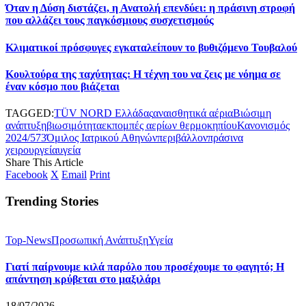
Όταν η Δύση διστάζει, η Ανατολή επενδύει: η πράσινη στροφή
που αλλάζει τους παγκόσμιους συσχετισμούς
Κλιματικοί πρόσφυγες εγκαταλείπουν το βυθιζόμενο Τουβαλού
Κουλτούρα της ταχύτητας: Η τέχνη του να ζεις με νόημα σε
έναν κόσμο που βιάζεται
TAGGED:
TÜV NORD Ελλάδας
αναισθητικά αέρια
Βιώσιμη
ανάπτυξη
βιωσιμότητα
εκπομπές αερίων θερμοκηπίου
Κανονισμός
2024/573
Όμιλος Ιατρικού Αθηνών
περιβάλλον
πράσινα
χειρουργεία
υγεία
Share This Article
Facebook
X
Email
Print
Trending Stories
Top-News
Προσωπική Ανάπτυξη
Υγεία
Γιατί παίρνουμε κιλά παρόλο που προσέχουμε το φαγητό; Η
απάντηση κρύβεται στο μαξιλάρι
18/07/2026