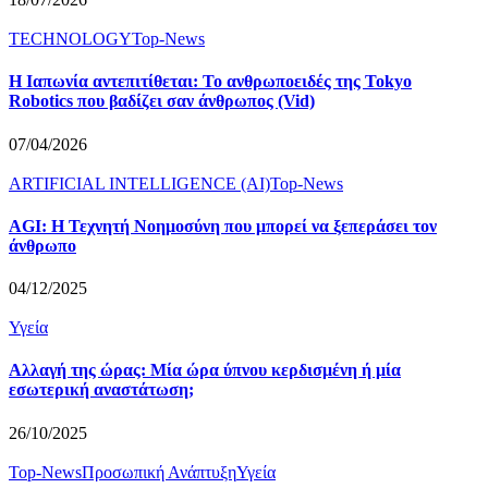
TECHNOLOGY
Top-News
Η Ιαπωνία αντεπιτίθεται: Το ανθρωποειδές της Tokyo
Robotics που βαδίζει σαν άνθρωπος (Vid)
07/04/2026
ARTIFICIAL INTELLIGENCE (AI)
Top-News
AGI: Η Τεχνητή Νοημοσύνη που μπορεί να ξεπεράσει τον
άνθρωπο
04/12/2025
Υγεία
Αλλαγή της ώρας: Μία ώρα ύπνου κερδισμένη ή μία
εσωτερική αναστάτωση;
26/10/2025
Top-News
Προσωπική Ανάπτυξη
Υγεία