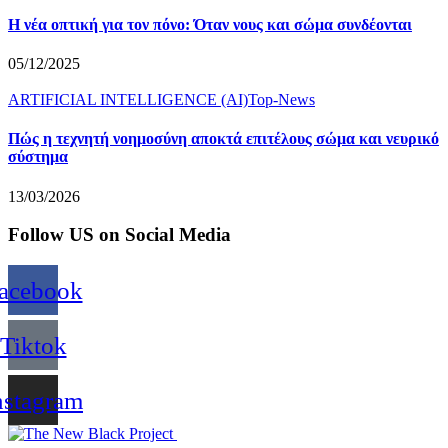
Η νέα οπτική για τον πόνο: Όταν νους και σώμα συνδέονται
05/12/2025
ARTIFICIAL INTELLIGENCE (AI)
Top-News
Πώς η τεχνητή νοημοσύνη αποκτά επιτέλους σώμα και νευρικό
σύστημα
13/03/2026
Follow US on Social Media
acebook
Tiktok
nstagram