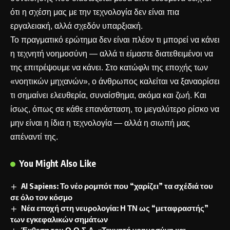
ότι η σχέση μας με την τεχνολογία δεν είναι πια
εργαλειακή, αλλά σχεδόν υπαρξιακή.
Το πραγματικό ερώτημα δεν είναι πλέον τι μπορεί να κάνει
η τεχνητή νοημοσύνη — αλλά τι είμαστε διατεθειμένοι να
της επιτρέψουμε να κάνει. Στο κατώφλι της εποχής των
«νοητικών μηχανών», ο άνθρωπος καλείται να ξαναορίσει
τι σημαίνει ελευθερία, συναίσθημα, ακόμα και ζωή. Και
ίσως, όπως σε κάθε επανάσταση, το μεγαλύτερο ρίσκο να
μην είναι η ίδια η τεχνολογία — αλλά η σιωπή μας
απέναντί της.
You Might Also Like
AI Sapiens: Το νέο ρομπότ που “χαρίζει” τα σχέδιά του
σε όλο τον κόσμο
Νέα εποχή στη νευρολογία: Η ΤΝ ως “μεταφραστής”
των εγκεφαλικών σημάτων
Έκθεση του Ο.Ο.Σ.Α. «Τεχνητή νοημοσύνη και