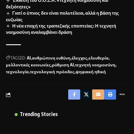
δεξιότητες»
Γιατί ο ύπνος δεν είναι πολυτέλεια, αλλά η βάση της
ευζωίας
Η νέα εποχή της τραπεζικής εποπτείας: Η τεχνητή
νοημοσύνη αναλαμβάνει δράση
TAGGED:
AI
ανθρώπινη ευθύνη
έλεγχος
ελευθερία
μελλοντικές κοινωνίες
ρύθμιση AI
τεχνητή νοημοσύνη
τεχνολογία
τεχνολογική πρόοδος
ψηφιακή ηθική
Trending Stories