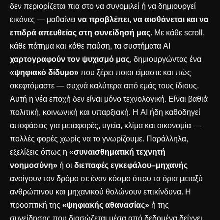
δεν περιορίζεται πια στο να συνομιλεί ή να δημιουργεί
εικόνες — μαθαίνει
να προβλέπει, να αισθάνεται και να
επιδρά απευθείας στη συνείδησή μας.
Με κάθε scroll,
κάθε πάτημα και κάθε παύση, τα συστήματα AI
χαρτογραφούν τον ψυχισμό μας
, δημιουργώντας ένα
«
ψηφιακό δίδυμο»
που ξέρει ποιοι είμαστε και πώς
σκεφτόμαστε — συχνά καλύτερα από εμάς τους ίδιους.
Αυτή η νέα εποχή δεν είναι μόνο τεχνολογική. Είναι βαθιά
πολιτική, κοινωνική και υπαρξιακή. Η AI ήδη καθοδηγεί
αποφάσεις για μεταφορές, υγεία, κλίμα και οικονομία —
πολλές φορές χωρίς να το γνωρίζουμε. Παράλληλα,
εξελίξεις όπως η «
συναισθηματική τεχνητή
νοημοσύνη»
ή οι
διεπαφές εγκεφάλου–μηχανής
ανοίγουν τον δρόμο σε έναν κόσμο όπου τα όρια μεταξύ
ανθρώπινου και μηχανικού θολώνουν επικίνδυνα. Η
προοπτική της
«ψηφιακής αθανασίας»
ή της
συνείδησης που διασώζεται μέσα από δεδομένα δείχνει