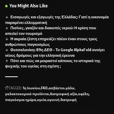
You Might Also Like
Εισαγωγές και εξαγωγές της Ελλάδας: Γιατί η οικονομία
παραμένει ελλειμματική
Πισίνες, γκαζόν και διακοπές νερού: Η κρίση που
απειλεί τον τουρισμό
Η ακραία ζέστη επηρεάζει πλέον έναν στους τρεις
ανθρώπους παγκοσμίως
Θεσσαλονίκη: 89η ΔΕΘ – Το Google AlphaFold ανοίγει
νέους δρόμους για την ελληνική έρευνα
Πότε και πώς να μοιραστεί κάποιος το ιστορικό της
ψυχικής του υγείας στη σχέση ;
TAGGED:
1η Ιουνίου
FAO
ασβέστιο
γάλα
γαλακτοκομικά προϊόντα
διατροφική αξία
οφέλη
παγκόσμια ημέρα
υγεία
υγιεινή διατροφή