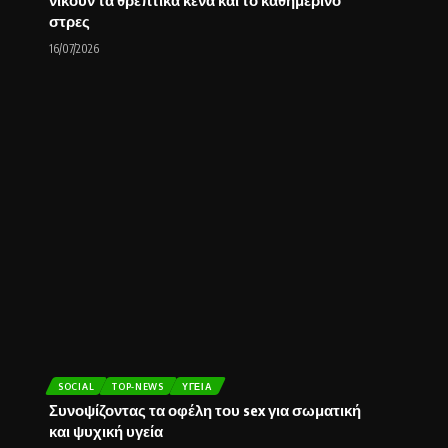
νικούν τα θρεπτικά κενά και το καθημερινό
στρες
16/07/2026
SOCIAL
TOP-NEWS
ΥΓΕΊΑ
Συνοψίζοντας τα οφέλη του sex για σωματική
και ψυχική υγεία