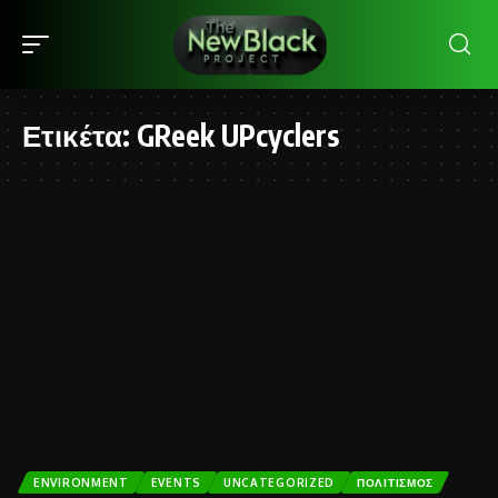
Ετικέτα:
GReek UPcyclers
ENVIRONMENT
EVENTS
UNCATEGORIZED
ΠΟΛΙΤΙΣΜΌΣ