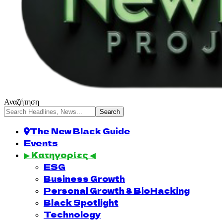
Αναζήτηση
The New Black Guide
Events
▶ Κατηγορίες ◀
ESG
Business Growth
Personal Growth & BioHacking
Black Spotlight
Technology