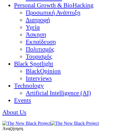
Personal Growth & BioHacking
Προσωπική Ανάπτυξη
Διατροφή
Υγεία
Άσκηση
Εκπαίδευση
Πολιτισμός
Τουρισμός
Black Spotlight
BlackOpinion
Interviews
Technology
Artificial Intelligence (AI)
Events
About Us
Αναζήτηση