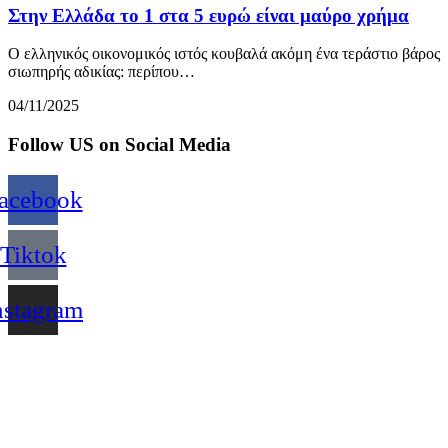
Στην Ελλάδα το 1 στα 5 ευρώ είναι μαύρο χρήμα
Ο ελληνικός οικονομικός ιστός κουβαλά ακόμη ένα τεράστιο βάρος
σιωπηρής αδικίας: περίπου…
04/11/2025
Follow US on Social Media
acebook
Tiktok
nstagram