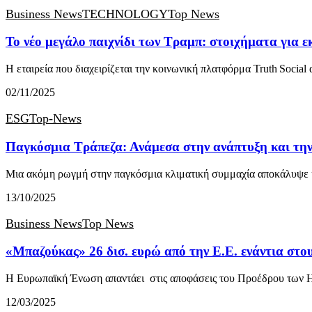
Business News
TECHNOLOGY
Top News
Το νέο μεγάλο παιχνίδι των Τραμπ: στοιχήματα για ε
Η εταιρεία που διαχειρίζεται την κοινωνική πλατφόρμα Truth Social
02/11/2025
ESG
Top-News
Παγκόσμια Τράπεζα: Ανάμεσα στην ανάπτυξη και την
Μια ακόμη ρωγμή στην παγκόσμια κλιματική συμμαχία αποκάλυψ
13/10/2025
Business News
Top News
«Μπαζούκας» 26 δισ. ευρώ από την Ε.Ε. ενάντια στ
Η Ευρωπαϊκή Ένωση απαντάει στις αποφάσεις του Προέδρου των
12/03/2025