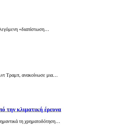
 λεγόμενη «διαπίστωση…
αλντ Τραμπ, ανακοίνωσε μια…
ό την κλιματική έρευνα
σημαντικά τη χρηματοδότηση…