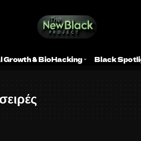
l Growth & BioHacking
Black Spotl
σειρές